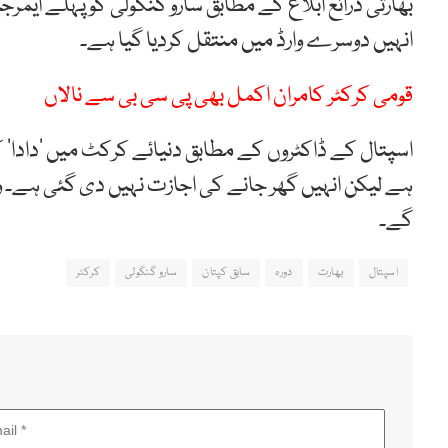
بھارتی ذرائع ابلاغ کے مطابق سارو گنگولی کو پہلے ایمرجن
انہیں دوسرے وارڈ میں منتقل کردیا گیا ہے۔
قومی کرکٹر کامران اکمل بھی پی سی بی سے نالاں
اسپتال کے ڈاکٹروں کے مطابق دنیائے کرکٹ میں ’دادا‘
ہے لیکن انہیں گھر جانے کی اجازت نہیں دی گئی ہے۔ وہ
گے۔
اسپتال
بھارت
دورہ
سابق کپتان
سارو گنگولی
کرکٹر