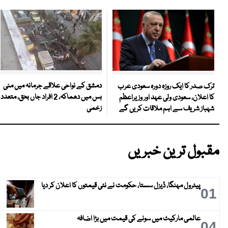
دمشق کے نواحی علاقے جرمانہ میں منی
ترک صدر کا ایک روزہ دورہ سعودی عرب
بس میں دھماکہ، 2 افراد جاں بحق، متعدد
کا اعلان، سعودی ولی عہد اور وزیراعظم
زخمی
شہباز شریف سے اہم ملاقات کریں گے
مقبول ترین خبریں
پیٹرول مہنگا، ڈیزل سستا، حکومت نے نئی قیمتوں کا اعلان کر دیا
01
عالمی مارکیٹ میں سونے کی قیمت میں بڑا اضافہ
04