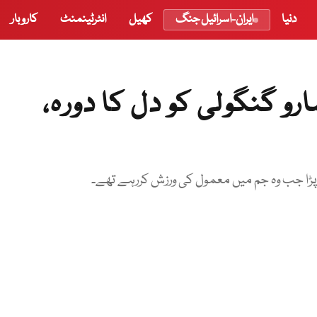
دنیا
ایران-اسرائیل جنگ
کھیل
انٹرٹینمنٹ
کاروبار
و گنگولی کو دل کا دورہ،
 پڑا جب وہ جم میں معمول کی ورزش کررہے تھے۔