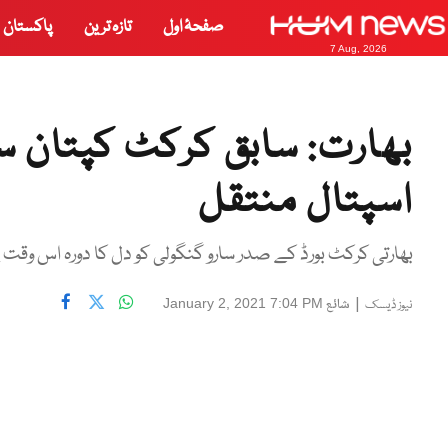
صفحۂ اول
تازہ ترین
پاکستان
7 Aug, 2026
بھارت: سابق کرکٹ کپتان سار
اسپتال منتقل
بھارتی کرکٹ بورڈ کے صدر سارو گنگولی کو دل کا دورہ اس وقت
|
شائع
January 2, 2021 7:04 PM
نیوز ڈیسک