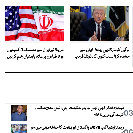
لوگوں کو مارنا نہیں چاہتا ، ایران سے
امریکا نے ایران سے منسلک 3 کمپنیوں
معاہدہ کرنا پسند کروں گا ، ڈونلڈ ٹرمپ
اور 2 طیاروں پر عائد پابندیاں ختم کر دیں
موجودہ نظام کہیں نہیں جا رہا، حکومت اپنی آئینی مدت مکمل
0
کرے گی، وزیر داخلہ
ویمنز ایشیا کپ 2026، پاکستان اور بھارت کا مقابلہ دبئی میں ہو
0