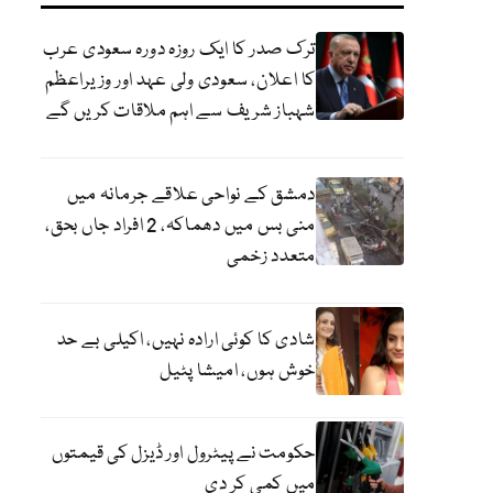
ترک صدر کا ایک روزہ دورہ سعودی عرب
کا اعلان، سعودی ولی عہد اور وزیراعظم
شہباز شریف سے اہم ملاقات کریں گے
دمشق کے نواحی علاقے جرمانہ میں
منی بس میں دھماکہ، 2 افراد جاں بحق،
متعدد زخمی
شادی کا کوئی ارادہ نہیں، اکیلی بے حد
خوش ہوں، امیشا پٹیل
حکومت نے پیٹرول اور ڈیزل کی قیمتوں
میں کمی کر دی