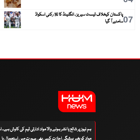
پاکستان کیخلاف ٹیسٹ سیریز ، انگلینڈ کا 16 رکنی اسکواڈ
07
سامنے آ گیا
ہم نیوز پر شائع یا نشر ہونے والا مواد ادارتی ٹیم کی کاوش ہے۔ 
مواد کو بغیر پیشگی اجازت کسی بھی صورت میں استعمال یا