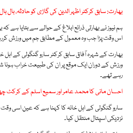
بھارت: سابق کرکٹر اظہر الدین کی گاڑی کو حادثہ، بال بال
ہم نیوز نے بھارتی ذرائع ابلاغ کے حوالے سے بتایا ہے کہ 
اس وقت پڑا جب وہ معمول کے مطابق جم میں ورزش کرر
بھارت کے شہرہ آفاق سابق کرکٹر سارو گنگولی کے اہل 
ورزش کے دوران ایک موقع پر ان کی طبیعت خراب ہونا 
رہے تھے۔
احسان مانی کا محمد عامر اور سمیع اسلم کے کرکٹ چ
سارو گنگولی کے اہل خانہ کا کہنا ہے کہ عین اسی وقت ا
نزدیکی اسپتال منتقل کیا۔