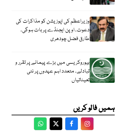
وزیراعظم کی اپوزیشن کو مذاکرات کی
دعوت، اوپن ایجنڈے پر بات ہوگی،
طارق فضل چودھری
بیوروکریسی میں بڑے پیمانے پر تقرر و
تبادلے، متعدد اہم عہدوں پر نئی
تعیناتیاں
ہمیں فالو کریں
WhatsApp
Twitter
Facebook
Facebook