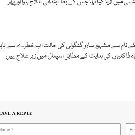
سی میں لایا گیا تھا جس کے بعد ابتدائی علاج ہوا اور پھر
 کے نام سے مشہور سارو گنگولی کی حالت اب خطرے سے باہر
 ڈاکٹروں کی ہدایت کے مطابق اسپتال میں زیر علاج رہیں
EAVE A REPLY