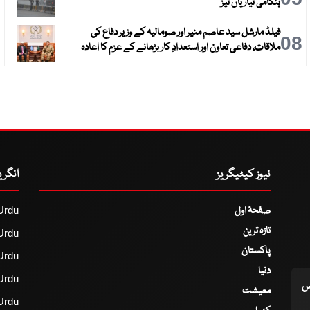
ہنگامی تیاریاں تیز
فیلڈ مارشل سید عاصم منیر اور صومالیہ کے وزیر دفاع کی
9
08
ملاقات، دفاعی تعاون اور استعدادِ کار بڑھانے کے عزم کا اعادہ
نیوز کیٹیگریز
انگر
صفحۂ اول
Urdu
تازہ ترین
Urdu
پاکستان
Urdu
دنیا
Urdu
اس
معیشت
Urdu