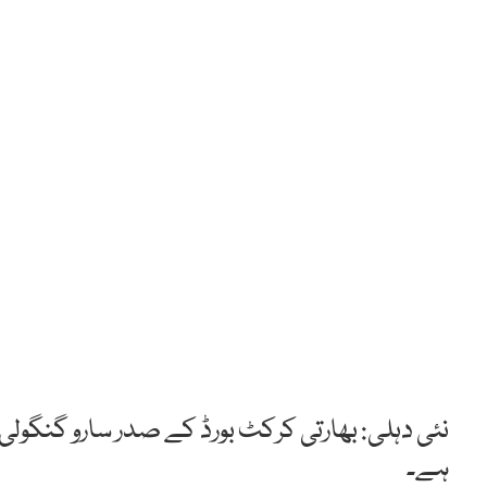
نئی دہلی: بھارتی کرکٹ بورڈ کے صدر سارو گنگولی ک
ہے۔