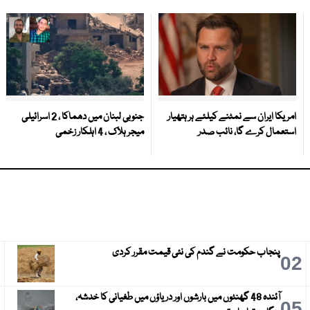
امریکا ایران سے نمٹنے کیلئے ہر ہتھیار
جنوبی لبنان میں دھماکا ، 2 اسرائیلی
استعمال کرے گا، نائب صدر
میجر ہلاک ، 4 اہلکار زخمی
پنجاب حکومت نے گندم کی نئی قیمت مقرر کردی
3
02
آئندہ 48 گھنٹوں میں بارشوں اور دریاؤں میں طغیانی کا خدشہ،
6
05