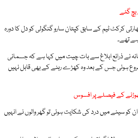
 بچ گئے
بھارتی کرکٹ ٹیم کے سابق کپتان سارو گنگولی کو دل کا دورہ
ہے تھے۔
خانہ نے ذرائع ابلاغ سے بات چیت میں کہا ہے کہ جسمانی
شروع ہوئی جس کے بعد وہ کھڑے رہنے کے بھی قابل نہیں
ھوڑنے کے فیصلے پر افسوس
ن کو سینے میں درد کی شکایت ہوئی تو گھر والوں نے انہیں