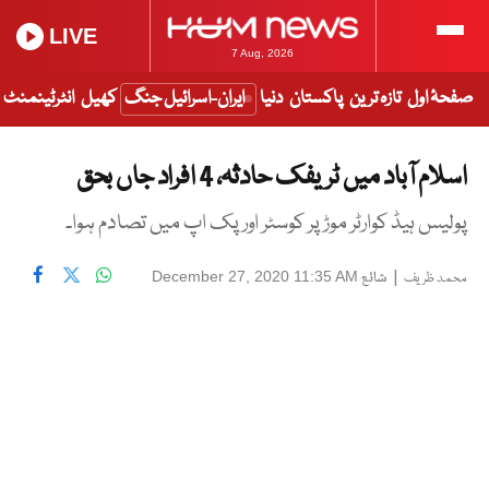
LIVE
7 Aug, 2026
صفحۂ اول
تازہ ترین
پاکستان
دنیا
ایران-اسرائیل جنگ
کھیل
انٹرٹینمنٹ
اسلام آباد میں ٹریفک حادثہ، 4 افراد جاں بحق
پولیس ہیڈ کوارٹر موڑ پر کوسٹر اور پک اپ میں تصادم ہوا۔
|
شائع
December 27, 2020 11:35 AM
محمد ظریف