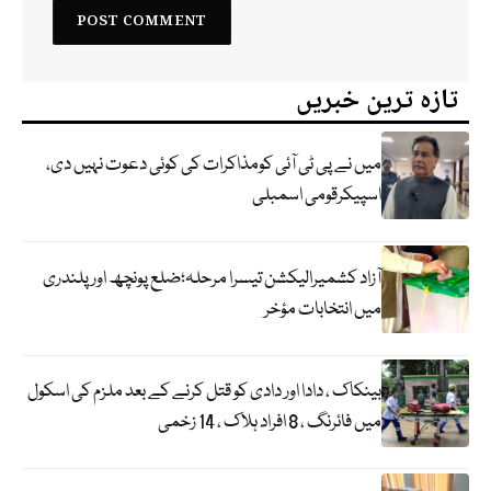
تازہ ترین خبریں
میں نے پی ٹی آئی کومذاکرات کی کوئی دعوت نہیں دی،
اسپیکرقومی اسمبلی
آزاد کشمیرالیکشن تیسرا مرحلہ؛ضلع پونچھ اور پلندری
میں انتخابات مؤخر
بینکاک ، دادا اور دادی کو قتل کرنے کے بعد ملزم کی اسکول
میں فائرنگ ، 8 افراد ہلاک ، 14 زخمی