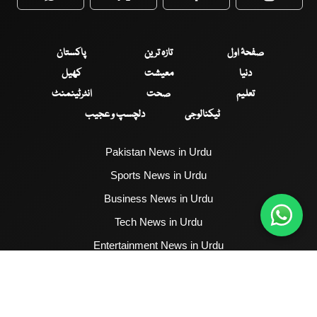
WhatsApp
Twitter
Facebook
Faceboo
صفحۂ اول
تازہ ترین
پاکستان
دنیا
معیشت
کھیل
تعلیم
صحت
انٹرٹینمنٹ
ٹیکنالوجی
دلچسپ و عجیب
Pakistan News in Urdu
Sports News in Urdu
Business News in Urdu
Tech News in Urdu
Entertainment News in Urdu
Health News in Urdu
Hum News English