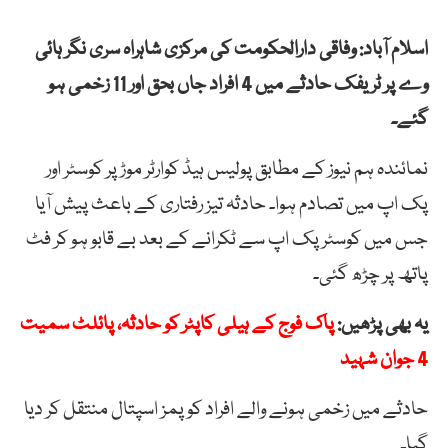
اسلام آباد: وفاقی دارالحکومت کی مرکزی شاہراہ سری نگر ہائی
وے پر ٹریفک حادثے میں 4 افراد جاں بحق اور 11 زخمی ہو
گئے۔
نمائندہ ہم نیوز کے مطابق پولیس ہیڈ کوارٹر موڑ پر کوسٹر اور
پک اپ میں تصادم ہوا۔ حادثہ تیز رفتاری کے باعث پیش آیا
جس میں کوسٹر پک اپ سے ٹکرانے کے بعد بے قابو ہو کر فٹ
پاتھ پر چڑھ گئی۔
یہ بھی پڑھیں:
پاک فوج کے ہیلی کاپٹر کو حادثہ، پائلٹ سمیت
4 جوان شہید
حادثے میں زخمی ہونے والے افراد کو پمز اسپتال منتقل کر دیا
گیا۔