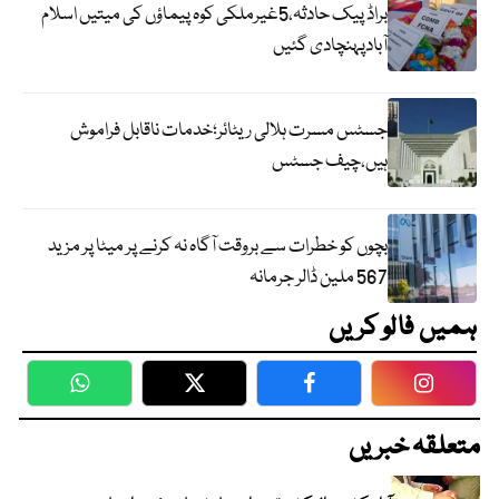
براڈ پیک حادثہ،5غیرملکی کوہ پیماؤں کی میتیں اسلام
آبادپہنچادی گئیں
جسٹس مسرت ہلالی ریٹائر؛خدمات ناقابل فراموش
ہیں،چیف جسٹس
بچوں کو خطرات سے بروقت آگاہ نہ کرنے پر میٹا پر مزید
567 ملین ڈالر جرمانہ
ہمیں فالو کریں
WhatsApp
Twitter
Facebook
Faceboo
متعلقہ خبریں