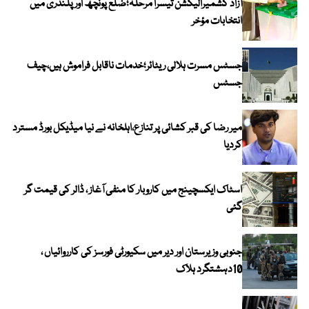
آزاد کشمیرالیکشن تیسرا مرحلہ؛ضلع پونچھ اور پلندری میں
انتخابات مؤخر
جسٹس مسرت ہلالی ریٹائر؛خدمات ناقابل فراموش ہیں،چیف
جسٹس
میر رضا کی قبر کشائی پر تنازع،اہلخانہ نے نیا میڈیکل بورڈ مسترد
کردیا
اسٹاک ایکسچینج میں کاروبار کا منفی آغاز ، ڈالر کی قیمت گر
گئی
جنوبی وزیرستان اور دیر میں سکیورٹی فورسز کی کارروائیاں ،
10دہشتگرد ہلاک