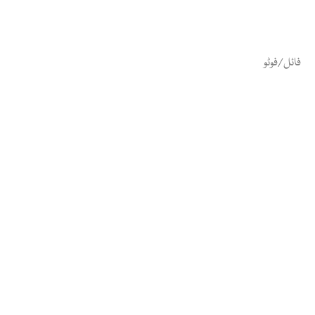
فائل/فوٹو