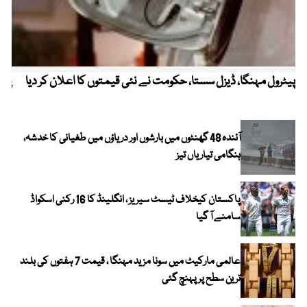
پیٹرول مہنگا، ڈیزل سستا، حکومت نے نئی قیمتوں کا اعلان کر دیا
پنج
آئندہ 48 گھنٹوں میں بارشوں اور دریاؤں میں طغیانی کا خدشہ،
ہنگامی تیاریاں تیز
پاکستان کیخلاف ٹیسٹ سیریز ، انگلینڈ کا 16 رکنی اسکواڈ
سامنے آ گیا
عالمی مارکیٹ میں سونا مزید مہنگا ، قیمت 7 ہفتوں کی بلند
ترین سطح پر پہنچ گئی