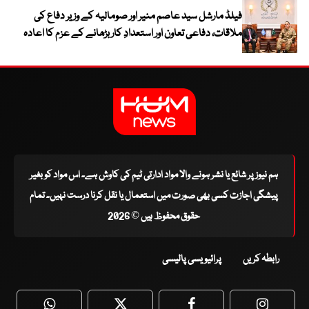
فیلڈ مارشل سید عاصم منیر اور صومالیہ کے وزیر دفاع کی
ملاقات، دفاعی تعاون اور استعدادِ کار بڑھانے کے عزم کا اعادہ
ہم نیوز پر شائع یا نشر ہونے والا مواد ادارتی ٹیم کی کاوش ہے۔ اس مواد کو بغیر
پیشگی اجازت کسی بھی صورت میں استعمال یا نقل کرنا درست نہیں۔ تمام
حقوق محفوظ ہیں © 2026
رابطہ کریں
پرائیویسی پالیسی