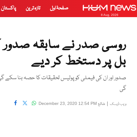
صفحۂ اول
تازہ ترین
پاکستان
8 Aug, 2026
روسی صدر نے سابقہ صدور کو
بل پر دستخط کر دیے
صدور اور ان کی فیملی کو پولیس تحقیقات کا حصہ بنا سکے گ
گی
|
شائع
December 23, 2020 12:54 PM
ویب ڈیسک