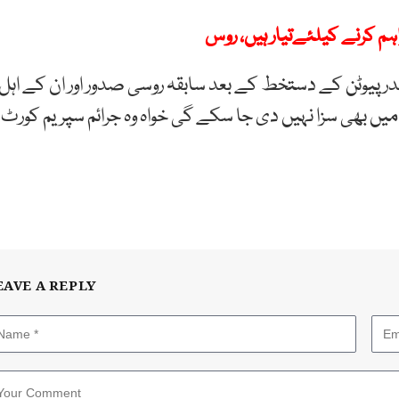
م کرنے کیلئےتیار ہیں، روس
در پیوٹن کے دستخط کے بعد سابقہ روسی صدور اور ان کے اہل
ں بھی سزا نہیں دی جا سکے گی خواہ وہ جرائم سپریم کورٹ
EAVE A REPLY