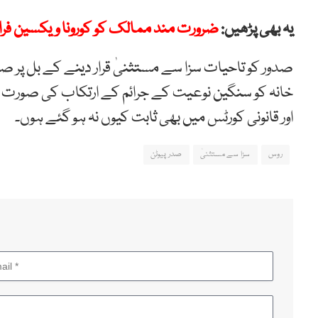
یہ بھی پڑھیں:
ضرورت مند ممالک کو کورونا ویکسین فراہ
صدور کو تاحیات سزا سے مستثنیٰ قرار دینے کے بل پر ص
خانہ کو سنگین نوعیت کے جرائم کے ارتکاب کی صورت می
اور قانونی کورٹس میں بھی ثابت کیوں نہ ہو گئے ہوں۔
روس
سزا سے مستثنیٰ
صدر پیوٹن