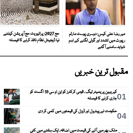
حج 2027: پرائیویٹ حج آپریشن کیلئے
میر رضا علی کیس: دوسری پوسٹ مارٹم
نیا ڈیجیٹل نظام نافذ کرنے کا فیصلہ
رپورٹ میں تشدد اور گولی لگنے کے اہم
شواہد سامنے آگئے
مقبول ترین خبریں
کیریبین پریمیئر لیگ ، قومی کرکٹرز کو این او سی 19 اگست کو
01
جاری کرنے کا فیصلہ
حکومت نے پیٹرول اور ڈیزل کی قیمتوں میں کمی کر دی
04
ملک بھر میں آٹے کی قیمت میں اضافہ، ایک ہفتے میں کئی