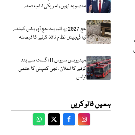
منصوبہ نہیں، امریکی نائب صدر
حج 2027: پرائیویٹ حج آپریشن کیلئے
نیا ڈیجیٹل نظام نافذ کرنے کا فیصلہ
میٹرو بس سروس 11 اگست سے بند
کرنے کا اعلان، نجی کمپنی کا حتمی
نوٹس
ہمیں فالو کریں
WhatsApp
Twitter
Facebook
Facebook