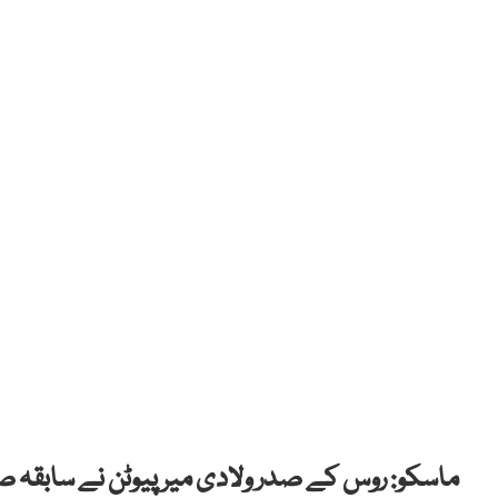
ماسکو: روس کے صدر ولادی میر پیوٹن نے سابقہ صدو