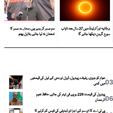
برطانیہ اور آئرلینڈ میں 27 سال بعد نایاب
ہم صبر کر رہے ہیں، ہمارے صبر کا
سورج گرہن دیکھا جائے گا
امتحان نہ لیا جائے، بلاول بھٹو
عوام کو جزوی ریلیف، پیٹرول، ڈیزل اور مٹی کے تیل کی قیمتوں
0
میں کمی
پیٹرول کی قیمت 228 روپے فی لیٹر کی جائے، حافظ نعیم
0
الرحمان
پی ٹی اے کا ای سم کے اجرا اور تبدیلی کی فیس کم کرنے کا