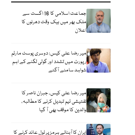
جماعت اسلامی کا 16 اگست سے
ملک بھر میں بیک وقت دھرنوں کا
اعلان
میر رضا علی کیس: دوسری پوسٹ مارٹم
رپورٹ میں تشدد اور گولی لگنے کے اہم
شواہد سامنے آگئے
میر رضا علی کیس، جبران ناصر کا
تفتیشی ٹیم تبدیل کرنے کا مطالبہ،
والدین کا موقف بھی آ گیا
ایران کا آبنائے ہرمز پر ٹول عائد کرنے کا