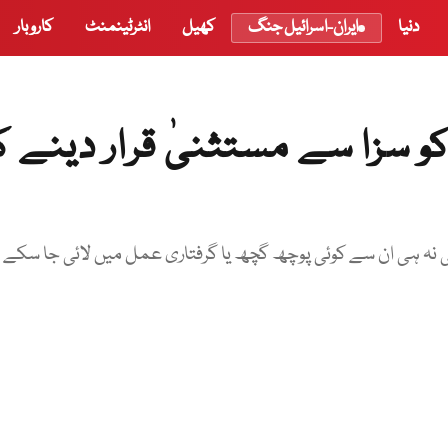
دنیا
ایران-اسرائیل جنگ
کھیل
انٹرٹینمنٹ
کاروبار
 سزا سے مستثنیٰ قرار دینے 
ی نہ ہی ان سے کوئی پوچھ گچھ یا گرفتاری عمل میں لائی جا سکے