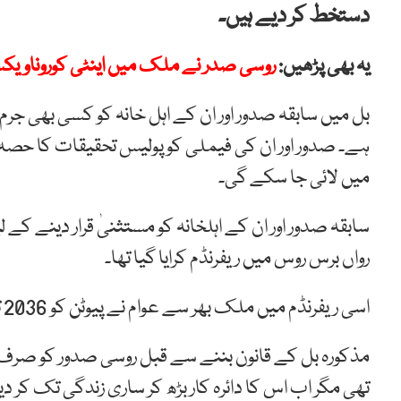
دستخط کر دیے ہیں۔
یہ بھی پڑھیں:
روسی صدر نے ملک میں اینٹی کوروناویکسی
بل میں سابقہ صدور اور ان کے اہل خانہ کو کسی بھی ج
ہے۔ صدور اور ان کی فیملی کو پولیس تحقیقات کا حصہ
میں لائی جا سکے گی۔
سابقہ صدور اور ان کے اہلخانہ کو مستثنیٰ قرار دینے کے
رواں برس روس میں ریفرنڈم کرایا گیا تھا۔
اسی ریفرنڈم میں ملک بھر سے عوام نے پیوٹن کو 2036 تک صدر بھی منتخب کیا تھا۔
مذکورہ بل کے قانون بننے سے قبل روسی صدور کو صرف
تھی مگر اب اس کا دائرہ کار بڑھ کر ساری زندگی تک کر دی