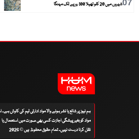
07
شہروں میں 20 کلو تھیلا 100 روپے تک مہنگا
ہم نیوز پر شائع یا نشر ہونے والا مواد ادارتی ٹیم کی کاوش ہے۔ 
مواد کو بغیر پیشگی اجازت کسی بھی صورت میں استعمال یا
نقل کرنا درست نہیں۔ تمام حقوق محفوظ ہیں © 2026