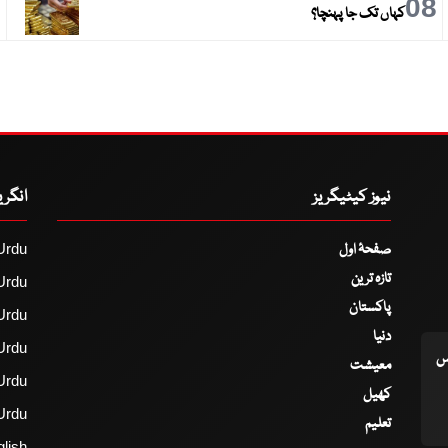
9
08
کہاں تک جا پہنچا؟
نیوز کیٹیگریز
انگر
صفحۂ اول
Urdu
تازہ ترین
Urdu
پاکستان
Urdu
دنیا
Urdu
اس
معیشت
Urdu
کھیل
Urdu
تعلیم
lish