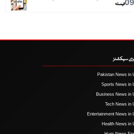
0
فیصلہ
یزی سیکشنز
Pakistan News in 
Sports News in 
Business News in 
Tech News in 
Entertainment News in 
Health News in 
Hum News Eng