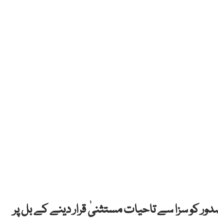
ر کو سزا سے تاحیات مستثنیٰ قرار دینے کے بل پر