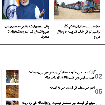
حکومت سے مذاکرات ناکام، گڈز
پاک سعودی ترکیہ دفاعی معاہدہ، بھارت
ٹرانسپورٹرز کی ملک گیر پہیہ جام ہڑتال
بھی پاکستان کے اسٹریٹجک فوائد کا
شروع
معترف
آزاد کشمیر میں حکومت بنانیکی پوزیشن میں ہیں ، مینڈیٹ
3
02
چھیننے نہیں دیں گے ، رانا ثناء اللہ ، امیر مقام
4 روز میں سونے کی قیمت میں بڑا اضافہ
6
05
سونے کی قیمت میں مسلسل تیسرے روز بڑا اضافہ ، فی تولہ ریٹ