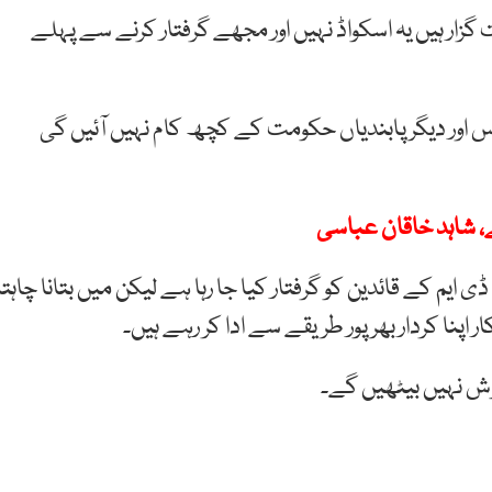
زار ہیں یہ اسکواڈ نہیں اور مجھے گرفتار کرنے سے پہلے
وس اور دیگر پابندیاں حکومت کے کچھ کام نہیں آئیں گی
ہے، شاہد خاقان عباسی
یم کے قائدین کو گرفتار کیا جا رہا ہے لیکن میں بتانا چاہتا
 اپنا کردار بھرپور طریقے سے ادا کر رہے ہیں۔
وش نہیں بیٹھیں گے۔