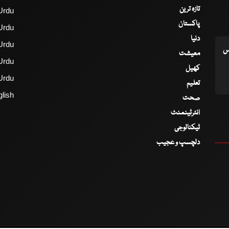
تازہ ترین
Urdu
پاکستان
Urdu
دنیا
Urdu
اس
معیشت
Urdu
کھیل
Urdu
تعلیم
lish
صحت
انٹرٹینمنٹ
ٹیکنالوجی
دلچسپ و عجیب