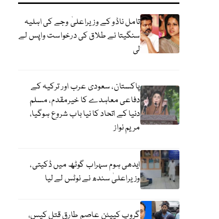
تامل ناڈو کے وزیراعلیٰ وجے کی اہلیہ
سنگیتا نے طلاق کی درخواست واپس لے
لی
پاکستان، سعودی عرب اور ترکیہ کے
دفاعی معاہدے کا خیرمقدم، مسلم
دنیا کے اتحاد کا نیا باب شروع ہوگیا،
مریم نواز
ایدھی ہوم سہراب گوٹھ میں ڈکیتی،
وزیراعلیٰ سندھ نے نوٹس لے لیا
گروپ کیپٹن عاصم طارق قتل کیس،