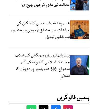
عدالت نے ملزم کو جیل بھیج دیا
خیبرپختونخوا اسمبلی کا اراکین کی
مراعات سے متعلق ترمیمی بل منظور،
اہم شقیں تبدیل
پیٹرولیم لیوی اور مہنگائی کے خلاف
جماعت اسلامی کا آج ملک گیر
احتجاج، 510 شاہراہوں پر دھرنوں کا
اعلان
ہمیں فالو کریں