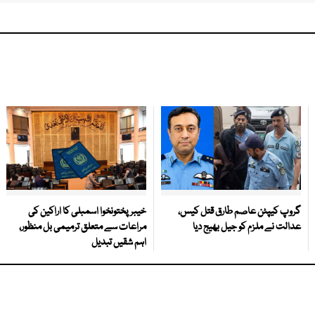
گروپ کیپٹن عاصم طارق قتل کیس،
خیبرپختونخوا اسمبلی کا اراکین کی
عدالت نے ملزم کو جیل بھیج دیا
مراعات سے متعلق ترمیمی بل منظور،
اہم شقیں تبدیل