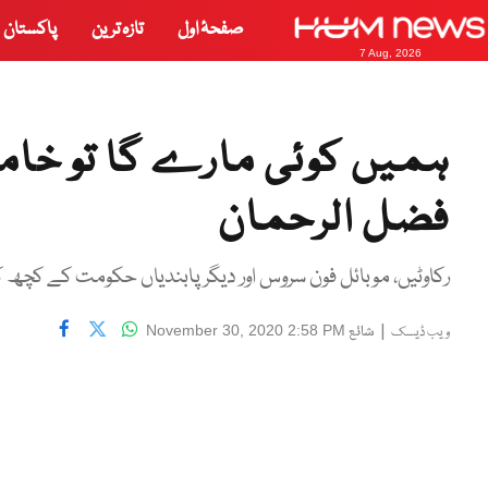
صفحۂ اول
تازہ ترین
پاکستان
7 Aug, 2026
ہمیں کوئی مارے گا تو خامو
فضل الرحمان
رکاوٹیں، موبائل فون سروس اور دیگر پابندیاں حکومت کے کچھ کام
|
شائع
November 30, 2020 2:58 PM
ویب ڈیسک