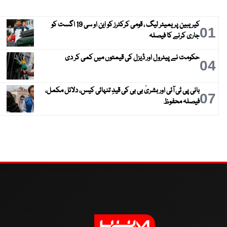
کیریبین پریمیئر لیگ ، قومی کرکٹرز کو این او سی 19 اگست کو
01
جاری کرنے کا فیصلہ
حکومت نے پیٹرول اور ڈیزل کی قیمتوں میں کمی کر دی
04
بانی پی ٹی آئی اور بشریٰ بی بی کی قیدِ تنہائی کیس، دلائل مکمل،
07
فیصلہ محفوظ