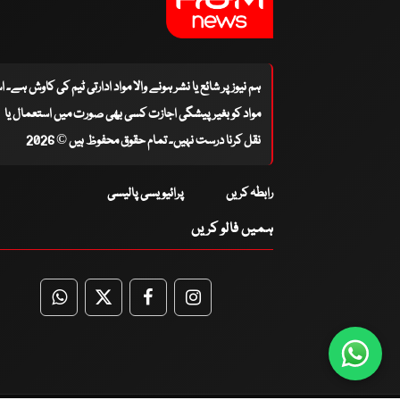
ہم نیوز پر شائع یا نشر ہونے والا مواد ادارتی ٹیم کی کاوش ہے۔ 
مواد کو بغیر پیشگی اجازت کسی بھی صورت میں استعمال یا
نقل کرنا درست نہیں۔ تمام حقوق محفوظ ہیں © 2026
رابطہ کریں
پرائیویسی پالیسی
ہمیں فالو کریں
WhatsApp
Twitter
Facebook
Facebook