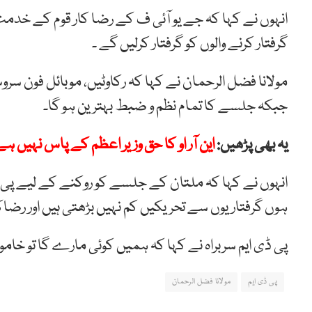
انہوں نے کہا کہ جے یو آئی ف کے رضا کار قوم کے خدمت گ
گرفتار کرنے والوں کو گرفتار کرلیں گے ۔
مولانا فضل الرحمان نے کہا کہ رکاوٹیں، موبائل فون سر
جبکہ جلسے کا تمام نظم و ضبط بہترین ہو گا۔
یہ بھی پڑھیں:
این آر او کا حق وزیر اعظم کے پاس نہیں 
انہوں نے کہا کہ ملتان کے جلسے کو روکنے کے لیے پی ڈی ا
ہوں گرفتاریوں سے تحریکیں کم نہیں بڑھتی ہیں اور رضاکار
پی ڈی ایم سربراہ نے کہا کہ ہمیں کوئی مارے گا تو خام
پی ڈی ایم
مولانا فضل الرحمان