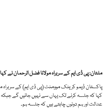
ملتان: پی ڈی ایم کے سربراہ مولانا فضل الرحمان نے ک
پاکستان ڈیمو کریٹک موومنٹ (پی ڈی ایم) کے سربراہ مو
کہا کہ جلسہ کرنے تک یہاں سے نہیں جائیں گے جبکہ رک
عدالت اور ہم دونوں چاہتے ہیں کہ جلسہ ہو۔