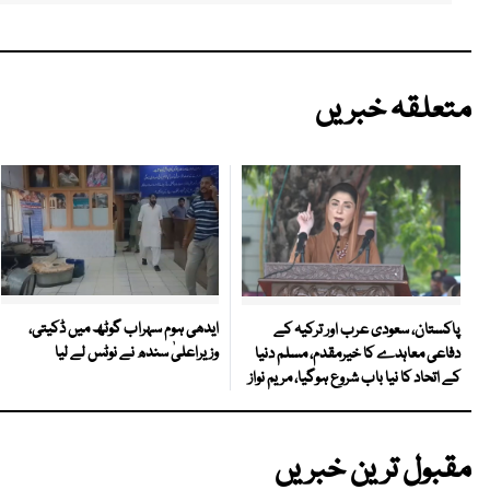
متعلقہ خبریں
ایدھی ہوم سہراب گوٹھ میں ڈکیتی،
پاکستان، سعودی عرب اور ترکیہ کے
وزیراعلیٰ سندھ نے نوٹس لے لیا
دفاعی معاہدے کا خیرمقدم، مسلم دنیا
کے اتحاد کا نیا باب شروع ہوگیا، مریم نواز
مقبول ترین خبریں