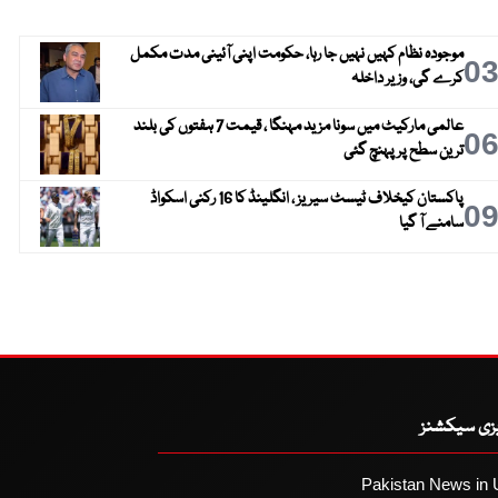
موجودہ نظام کہیں نہیں جا رہا، حکومت اپنی آئینی مدت مکمل
0
کرے گی، وزیر داخلہ
عالمی مارکیٹ میں سونا مزید مہنگا ، قیمت 7 ہفتوں کی بلند
0
ترین سطح پر پہنچ گئی
پاکستان کیخلاف ٹیسٹ سیریز ، انگلینڈ کا 16 رکنی اسکواڈ
0
سامنے آ گیا
یزی سیکشنز
Pakistan News in 