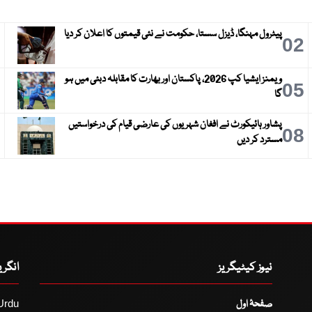
پیٹرول مہنگا، ڈیزل سستا، حکومت نے نئی قیمتوں کا اعلان کر دیا
3
02
ویمنز ایشیا کپ 2026، پاکستان اور بھارت کا مقابلہ دبئی میں ہو
6
05
گا
پشاور ہائیکورٹ نے افغان شہریوں کی عارضی قیام کی درخواستیں
9
08
مسترد کر دیں
نیوز کیٹیگریز
انگر
صفحۂ اول
Urdu