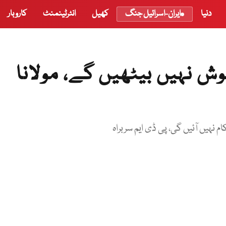
دنیا
ایران-اسرائیل جنگ
کھیل
انٹرٹینمنٹ
کاروبار
ش نہیں بیٹھیں گے، مولانا
 نہیں آئیں گی، پی ڈی ایم سربراہ