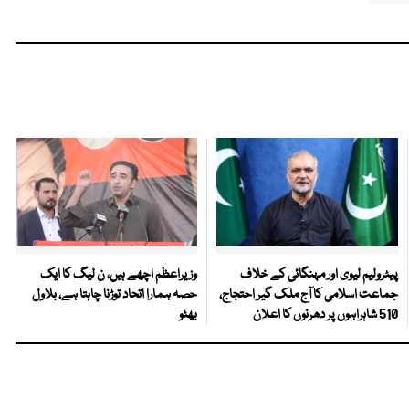
پیٹرولیم لیوی اور مہنگائی کے خلاف
وزیراعظم اچھے ہیں، ن لیگ کا ایک
جماعت اسلامی کا آج ملک گیر احتجاج،
حصہ ہمارا اتحاد توڑنا چاہتا ہے، بلاول
510 شاہراہوں پر دھرنوں کا اعلان
بھٹو