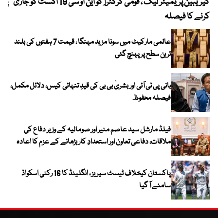
کیریبین پریمیئر لیگ ، قومی کرکٹرز کو این او سی 19 اگست کو جاری
پیٹ
کرنے کا فیصلہ
عالمی مارکیٹ میں سونا مزید مہنگا ، قیمت 7 ہفتوں کی بلند
ترین سطح پر پہنچ گئی
بانی پی ٹی آئی اور بشریٰ بی بی کی قیدِ تنہائی کیس، دلائل مکمل،
فیصلہ محفوظ
فیلڈ مارشل سید عاصم منیر اور صومالیہ کے وزیر دفاع کی
ملاقات، دفاعی تعاون اور استعدادِ کار بڑھانے کے عزم کا اعادہ
پاکستان کیخلاف ٹیسٹ سیریز ، انگلینڈ کا 16 رکنی اسکواڈ
سامنے آ گیا