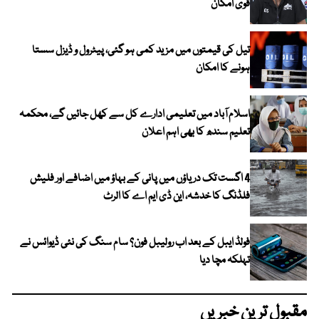
قوی امکان
تیل کی قیمتوں میں مزید کمی ہو گئی، پیٹرول و ڈیزل سستا
ہونے کا امکان
اسلام آباد میں تعلیمی ادارے کل سے کھل جائیں گے، محکمہ
تعلیم سندھ کا بھی اہم اعلان
4 اگست تک دریاؤں میں پانی کے بہاؤ میں اضافے اور فلیش
فلڈنگ کا خدشہ، این ڈی ایم اے کا الرٹ
فولڈ ایبل کے بعد اب رولیبل فون؟ سام سنگ کی نئی ڈیوائس نے
تہلکہ مچا دیا
مقبول ترین خبریں