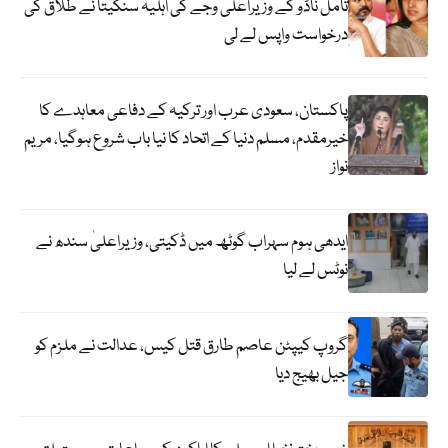
تامل ناڈو کے وزیراعلیٰ وجے کی اہلیہ سنگیتا نے طلاق کی
درخواست واپس لے لی
پاکستان، سعودی عرب اور ترکیہ کے دفاعی معاہدے کا
خیرمقدم، مسلم دنیا کے اتحاد کا نیا باب شروع ہوگیا، مریم
نواز
ایدھی ہوم سہراب گوٹھ میں ڈکیتی، وزیراعلیٰ سندھ نے
نوٹس لے لیا
گروپ کیپٹن عاصم طارق قتل کیس، عدالت نے ملزم کو
جیل بھیج دیا