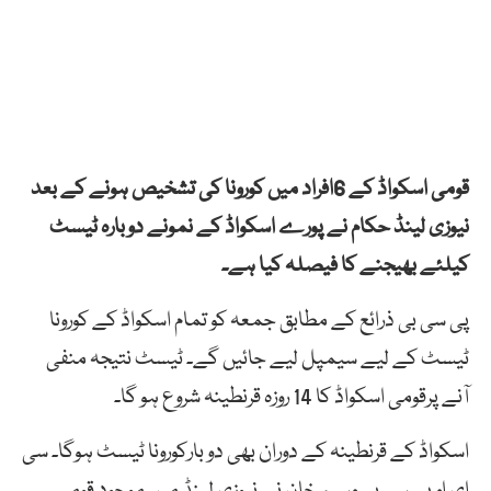
قومی اسکواڈ کے 6افراد میں کورونا کی تشخیص ہونے کے بعد
نیوزی لینڈ حکام نے پورے اسکواڈ کے نمونے دوبارہ ٹیسٹ
کیلئے بھیجنے کا فیصلہ کیا ہے۔
پی سی بی ذرائع کے مطابق جمعہ کو تمام اسکواڈ کے کورونا
ٹیسٹ کے لیے سیمپل لیے جائیں گے۔ ٹیسٹ نتیجہ منفی
آنے پرقومی اسکواڈ کا 14 روزہ قرنطینہ شروع ہو گا۔
اسکواڈ کے قرنطینہ کے دوران بھی دو بارکورونا ٹیسٹ ہوگا۔ سی
ای او پی سی بی وسیم خان نے نیوزی لینڈ میں موجود قومی