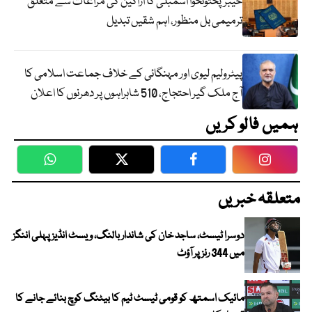
خیبرپختونخوا اسمبلی کا اراکین کی مراعات سے متعلق
ترمیمی بل منظور، اہم شقیں تبدیل
پیٹرولیم لیوی اور مہنگائی کے خلاف جماعت اسلامی کا
آج ملک گیر احتجاج، 510 شاہراہوں پر دھرنوں کا اعلان
ہمیں فالو کریں
WhatsApp
Twitter
Facebook
Faceboo
متعلقہ خبریں
دوسرا ٹیسٹ، ساجد خان کی شاندار بالنگ، ویسٹ انڈیز پہلی اننگز
میں 344 رنز پر آؤٹ
مائیک اسمتھ کو قومی ٹیسٹ ٹیم کا بیٹنگ کوچ بنائے جانے کا