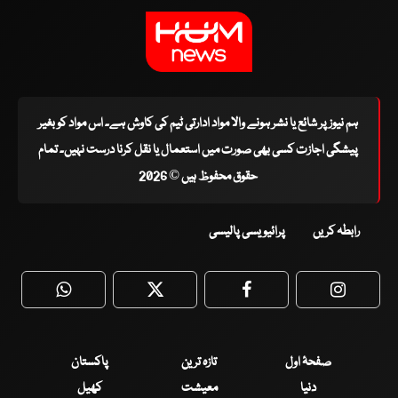
ہم نیوز پر شائع یا نشر ہونے والا مواد ادارتی ٹیم کی کاوش ہے۔ اس مواد کو بغیر
پیشگی اجازت کسی بھی صورت میں استعمال یا نقل کرنا درست نہیں۔ تمام
حقوق محفوظ ہیں © 2026
رابطہ کریں
پرائیویسی پالیسی
WhatsApp
Twitter
Facebook
Faceboo
صفحۂ اول
تازہ ترین
پاکستان
دنیا
معیشت
کھیل