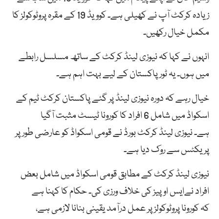
زیادہ کرکٹ آپ نے کھیلی ہے۔ کوویڈ 19 کے مقرہ پروٹوکولز کا
مکمل خیال رکھیں۔
انہوں نے کہا کہ نیوزی لینڈ کرکٹ کے ساتھ مسلسل رابطے
میں ہوں۔ یہ ٹور پاکستان کے لیے بہت اہم ہے۔
خیال رہے کہ دورہ نیوزی لینڈ پر گئے پاکستان کرکٹ ٹیم کے
اسکواڈ میں شامل 6 افراد کا کورونا ٹیسٹ مثبت آگیا
ہے۔ نیوزی لینڈ کرکٹ بورڈ نے قومی اسکواڈ کو عارضی طور پر
پریکٹس سے روک دیا ہے۔
نیوزی لینڈ کرکٹ کے مطابق قومی اسکواڈ میں شامل بعض
افراد نےایس او پیز کی خلاف ورزی کی۔ حکام کا کہنا ہے
کہ کورونا پروٹوکولز پر عمل درآمد یقینی بنانا لازمی ہے،