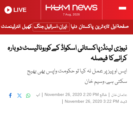
LIVE
7 Aug, 2026
صفحۂ اول
تازہ ترین
پاکستان
دنیا
ایران-اسرائیل جنگ
کھیل
انٹرٹینمنٹ
نیوزی لینڈ: پاکستانی اسکواڈ کےکوروناٹیسٹ دوبارہ
کرانےکا فیصلہ
ایس او پیز پر عمل نہ کیا تو حکومت واپس بھی بھیج
سکتی ہے، وسیم خان
|
شائع
|
اپ
November 26, 2020 2:20 PM
عثمان خان
ڈیٹ
|
November 26, 2020 3:22 PM