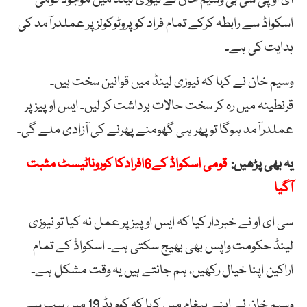
اسکواڈ سے رابطہ کرکے تمام فراد کو پروٹوکولز پر عملدرآمد کی
ہدایت کی ہے۔
وسیم خان نے کہا کہ نیوزی لینڈ میں قوانین سخت ہیں۔
قرنطینہ میں رہ کر سخت حالات برداشت کر لیں۔ ایس او پیز پر
عملدرآمد ہوگا تو پھر ہی گھومنے پھرنے کی آزادی ملے گی۔
یہ بھی پڑھیں:
قومی اسکواڈ کے6افرادکا کوروناٹیسٹ مثبت
آگیا
سی ای او نے خبردار کیا کہ ایس او پیز پر عمل نہ کیا تو نیوزی
لینڈ حکومت واپس بھی بھیج سکتی ہے۔ اسکواڈ کے تمام
اراکین اپنا خیال رکھیں، ہم جانتے ہیں یہ وقت مشکل ہے۔
وسیم خان نے اپنے پیغام میں کہا کہ کوویڈ 19 میں سب سے