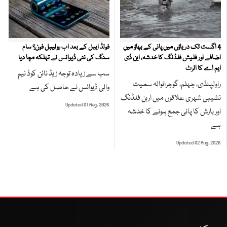
4 اگست تک دریاؤں میں پانی کے بہاؤ میں
فولڈ ایبل کے بعد اب رولیبل فون؟ سام
اضافے اور فلیش فلڈنگ کا خدشہ، این ڈی
سنگ کی نئی ڈیوائس نے تہلکہ مچا دیا
ایم اے کا الرٹ
سب سے زیادہ توجہ زیڈ نائن کوڈ نیم
راولپنڈی، جہلم، گوجرانوالہ سمیت
والی ڈیوائس نے حاصل کی ہے
نشیبی شہری علاقوں میں اربن فلڈنگ
Updated 01 Aug, 2026
اور بارش کا پانی جمع ہونے کا خدشہ
ہے
Updated 02 Aug, 2026