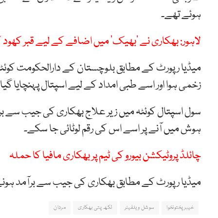
ہوئے تھے۔
لاہور: بھکاری نے ’بھیک‘ میں اضافے کے لیے قبر کھود 
میڈیا رپورٹ کے مطابق بلوچستان کے دارالحکومت کوئٹ
زخمی ہوا اور اسے طبی امداد کے لیے اسپتال پہنچایا گیا تو وہاں اس کی جیب سے
سول اسپتال کوئٹہ میں زیر علاج بھکاری کی جیب سے برآ
ہوش میں آنے پر اسے اس کی رقم لوٹائی جا سکے۔
چائلڈ پروٹیکشن بیورو کی ٹیم پر بھکاری مافیا کا حملہ
میڈیا رپورٹ کے مطابق بھکاری کی جیب سے برآمد ہونے 
خیبرپختونخوا
سوشل ویلفیئر
لکھ پتی بھکاری
مردان