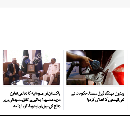
پیٹرول مہنگا، ڈیزل سستا، حکومت نے
پاکستان اور صومالیہ کا دفاعی تعاون
نئی قیمتوں کا اعلان کر دیا
مزید مضبوط بنانے پر اتفاق، صومالی وزیر
دفاع کی نیول اور ایئرہیڈ کوارٹرز آمد