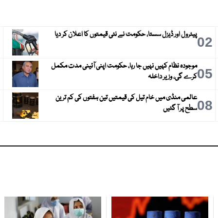
پیٹرول اور ڈیزل سستا، حکومت نے نئی قیمتوں کا اعلان کر دیا
3
02
موجودہ نظام کہیں نہیں جا رہا، حکومت اپنی آئینی مدت مکمل
6
05
کرے گی، وزیر داخلہ
عالمی منڈی میں خام تیل کی قیمتیں تین ہفتوں کی کم ترین
9
08
سطح پر آ گئیں