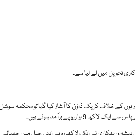
اری تحویل میں لے لیا ہے۔
اریوں کے خلاف کریک ڈاؤن کا آغاز کیا گیا تو محکمہ سوشل
ہزار روپے برآمد ہوئے ہیں۔
پیشہ ور بھکاری نے ایک لاکھ روپے اپنی چپل میں چھپائے