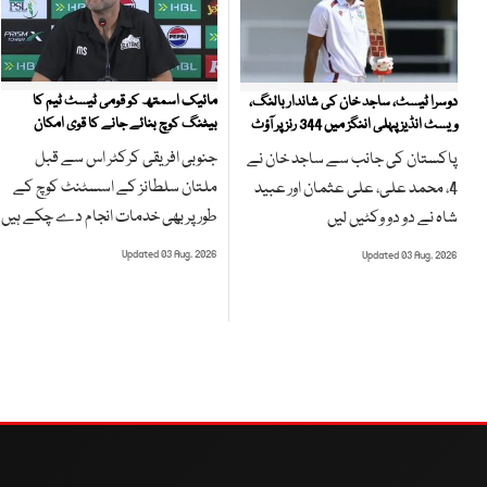
مائیک اسمتھ کو قومی ٹیسٹ ٹیم کا
دوسرا ٹیسٹ، ساجد خان کی شاندار بالنگ،
بیٹنگ کوچ بنائے جانے کا قوی امکان
ویسٹ انڈیز پہلی اننگز میں 344 رنز پر آؤٹ
جنوبی افریقی کرکٹر اس سے قبل
پاکستان کی جانب سے ساجد خان نے
ملتان سلطانز کے اسسٹنٹ کوچ کے
4، محمد علی، علی عثمان اور عبید
طور پر بھی خدمات انجام دے چکے ہیں
شاہ نے دو دو وکٹیں لیں
Updated 03 Aug, 2026
Updated 03 Aug, 2026