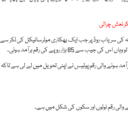
کر نعش چرالی
ہ کی سریاب روڈ پر جب ایک بھکاری موٹرسائیکل کی ٹکر سے
 85 ہزار روپے کی رقم برآمد ہوئی۔
مد ہونے والی رقم پولیس نے اپنی تحویل میں لے لی ہے تاکہ
والی رقم نوٹوں اور سکوں کی شکل میں ہے۔