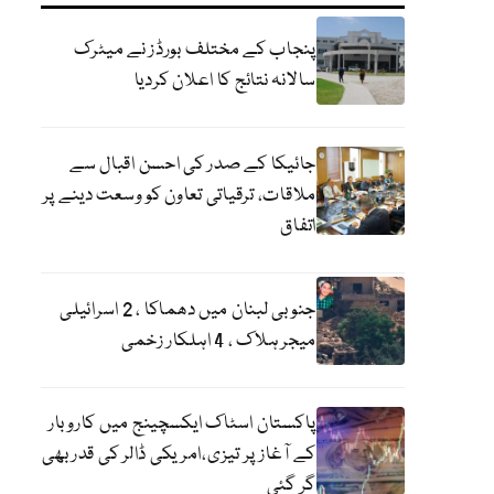
پنجاب کے مختلف بورڈز نے میٹرک
سالانہ نتائج کا اعلان کردیا
جائیکا کے صدر کی احسن اقبال سے
ملاقات، ترقیاتی تعاون کو وسعت دینے پر
اتفاق
جنوبی لبنان میں دھماکا ، 2 اسرائیلی
میجر ہلاک ، 4 اہلکار زخمی
پاکستان اسٹاک ایکسچینج میں کاروبار
کے آغاز پر تیزی،امریکی ڈالر کی قدر بھی
گر گئی