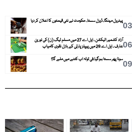
پیٹرول مہنگا، ڈیزل سستا، حکومت نے نئی قیمتوں کا اعلان کر دیا
0
آزاد کشمیر الیکشن ، ایل اے 27 میں مسلم لیگ (ن) کی نورین
0
عارف ، ایل اے 28 میں پیپلز پارٹی کے بازل نقوی کامیاب
سونا پھر سستا ہوگیا،فی تولہ اب کتنے میں ملے گا؟
0