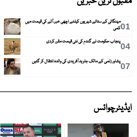
مقبول ترین خبریں
مہنگائی کے ستائے شہریوں کیلئے اچھی خبر، آٹے کی قیمت میں
01
کمی
پنجاب حکومت نے گندم کی نئی قیمت مقرر کردی
04
پشاور زلمی کے مالک جاوید آفریدی کی والدہ انتقال کر گئیں
07
ایڈیٹرچوائس