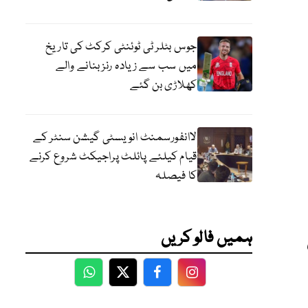
جوس بٹلر ٹی ٹوئنٹی کرکٹ کی تاریخ
میں سب سے زیادہ رنز بنانے والے
کھلاڑی بن گئے
لاانفورسمنٹ انویسٹی گیشن سنٹر کے
قیام کیلئے پائلٹ پراجیکٹ شروع کرنے
کا فیصلہ
ہمیں فالو کریں
WhatsApp
Twitter
Facebook
Facebook