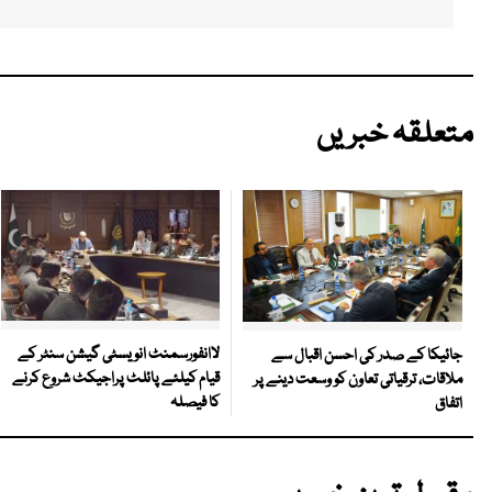
متعلقہ خبریں
لاانفورسمنٹ انویسٹی گیشن سنٹر کے
جائیکا کے صدر کی احسن اقبال سے
قیام کیلئے پائلٹ پراجیکٹ شروع کرنے
ملاقات، ترقیاتی تعاون کو وسعت دینے پر
کا فیصلہ
اتفاق