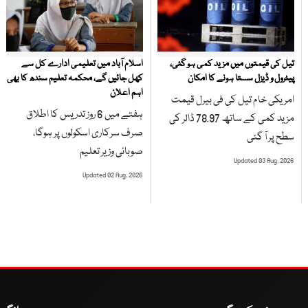
تیل کی قیمتوں میں مزید کمی ہو گئی،
اسلام آباد میں تعلیمی ادارے کل سے
پیٹرول و ڈیزل سستا ہونے کا امکان
کھل جائیں گے، محکمہ تعلیم سندھ کا بھی
اہم اعلان
امریکی خام تیل کی فی بیرل قیمت
ہفتے میں 6 روز تدریس کا اطلاق
مزید کمی کے ساتھ 78.97 ڈالر کی
صرف سرکاری اسکولوں پر ہوگا،
سطح پر آ گئی
صوبائی وزیر تعلیم
Updated 03 Aug, 2026
Updated 02 Aug, 2026