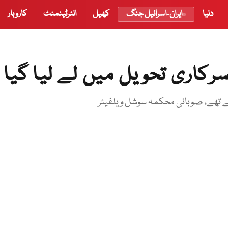
دنیا
ایران-اسرائیل جنگ
کھیل
انٹرٹینمنٹ
کاروبار
رکاری تحویل میں لے لیا گیا
ئے تھے، صوبائی محکمہ سوشل ویلفیئر