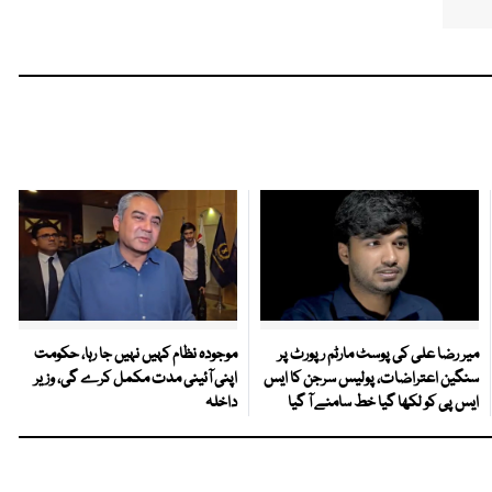
میر رضا علی کی پوسٹ مارٹم رپورٹ پر
موجودہ نظام کہیں نہیں جا رہا، حکومت
سنگین اعتراضات، پولیس سرجن کا ایس
اپنی آئینی مدت مکمل کرے گی، وزیر
ایس پی کو لکھا گیا خط سامنے آ گیا
داخلہ