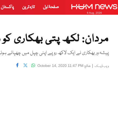
صفحۂ اول
تازہ ترین
پاکستان
6 Aug, 2026
مردان: لکھ پتی بھکاری کو س
پیشہ ور بھکاری نے ایک لاکھ روپے اپنی چپل میں چھپائے ہو
|
شائع
October 14, 2020 11:47 PM
ویب ڈیسک