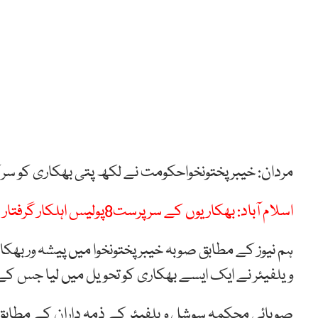
مردان: خیبرپختونخواحکومت نے لکھ پتی بھکاری کو سرک
اسلام آباد: بھکاریوں کے سرپرست8پولیس اہلکار گرفتار
ہم نیوز کے مطابق صوبہ خیبرپختونخوا میں پیشہ ور بھک
ویلفیئر نے ایک ایسے بھکاری کو تحویل میں لیا جس کے پاس سے ایک لاکھ 9 
صوبائی محکمہ سوشل ویلفیئر کے ذمہ داران کے مطابق 