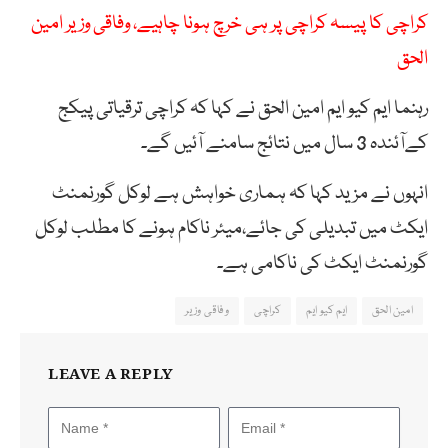
کراچی کا پیسہ کراچی پر ہی خرچ ہونا چاہیے، وفاقی وزیر امین
الحق
رہنما ایم کیو ایم امین الحق نے کہا کہ کراچی ترقیاتی پیکج
کےآئندہ 3 سال میں نتائج سامنے آئیں گے۔
انہوں نے مزید کہا کہ ہماری خواہش ہے لوکل گورنمنٹ
ایکٹ میں تبدیلی کی جائے،میئر ناکام ہونے کا مطلب لوکل
گورنمنٹ ایکٹ کی ناکامی ہے۔
امین الحق
ایم کیو ایم
کراچی
وفاقی وزیر
LEAVE A REPLY