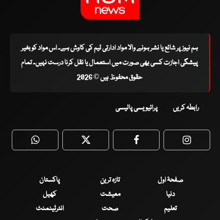
ہم نیوز پر شائع یا نشر ہونے والا مواد ادارتی ٹیم کی کاوش ہے۔ اس مواد کو بغیر
پیشگی اجازت کسی بھی صورت میں استعمال یا نقل کرنا درست نہیں۔ تمام
حقوق محفوظ ہیں © 2026
رابطہ کریں
پرائیویسی پالیسی
WhatsApp
Twitter
Facebook
Faceboo
صفحۂ اول
تازہ ترین
پاکستان
دنیا
معیشت
کھیل
تعلیم
صحت
انٹرٹینمنٹ