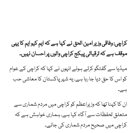
کراچی: وفاقی وزیر امین الحق نے کہا ہے کہ ایم کیو ایم کا یہی
موقف ہے کہ ترقیاتی پیکج کراچی والوں پر احسان نہیں۔
میڈیا سے گفتگو کرتے ہوئے انہوں نے کہا کہ کراچی کے عوام
کو اس کا حق دیا جا رہا ہے، یہ شہر پاکستان کا معاشی حب
ہے۔
ان کا کہنا تھا کہ وزیراعظم کو کراچی میں مردم شماری سے
متعلق تحفظات سے آگاہ کیا ہے، ہماری خواہش ہے کہ
کراچی میں صحیح مردم شماری کی جائے۔