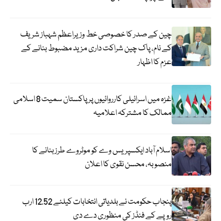
چین کے صدر کا خصوصی خط وزیراعظم شہباز شریف
کے نام، پاک چین شراکت داری مزید مضبوط بنانے کے
عزم کا اظہار
غزہ میں اسرائیلی کارروائیوں پر پاکستان سمیت 8 اسلامی
ممالک کا مشترکہ اعلامیہ
اسلام آباد ایکسپریس وے کو موٹروے طرز بنانے کا
منصوبہ، محسن نقوی کا اعلان
پنجاب حکومت نے بلدیاتی انتخابات کیلئے 12.52 ارب
روپے کے فنڈز کی منظوری دے دی