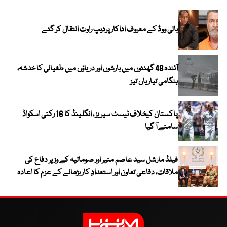
بالی ووڈ کے معروف اداکار پردیپ راوت انتقال کر گئے
آئندہ 48 گھنٹوں میں بارشوں اور دریاؤں میں طغیانی کا خدشہ،
ہنگامی تیاریاں تیز
پاکستان کیخلاف ٹیسٹ سیریز ، انگلینڈ کا 16 رکنی اسکواڈ
سامنے آ گیا
فیلڈ مارشل سید عاصم منیر اور صومالیہ کے وزیر دفاع کی
ملاقات، دفاعی تعاون اور استعدادِ کار بڑھانے کے عزم کا اعادہ