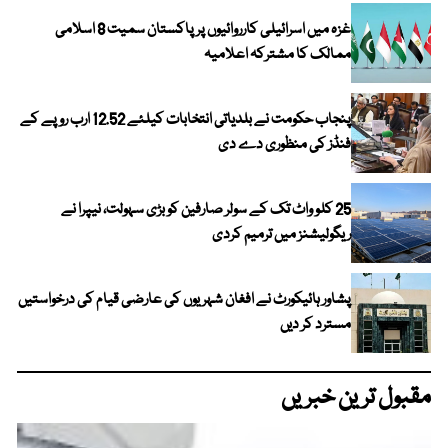
غزہ میں اسرائیلی کارروائیوں پر پاکستان سمیت 8 اسلامی
ممالک کا مشترکہ اعلامیہ
پنجاب حکومت نے بلدیاتی انتخابات کیلئے 12.52 ارب روپے کے
فنڈز کی منظوری دے دی
25 کلو واٹ تک کے سولر صارفین کو بڑی سہولت، نیپرا نے
ریگولیشنز میں ترمیم کردی
پشاور ہائیکورٹ نے افغان شہریوں کی عارضی قیام کی درخواستیں
مسترد کر دیں
مقبول ترین خبریں