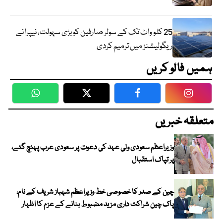
25 کلو واٹ تک کے سولر صارفین کو بڑی سہولت، نیپرا نے
ریگولیشنز میں ترمیم کردی
ہمیں فالو کریں
WhatsApp
Twitter
Facebook
Faceboo
متعلقہ خبریں
وزیراعظم سعودی ولی عہد کی دعوت پر سعودی عرب پہنچ گئے،
پر تپاک استقبال
چین کے صدر کا خصوصی خط وزیراعظم شہباز شریف کے نام،
پاک چین شراکت داری مزید مضبوط بنانے کے عزم کا اظہار