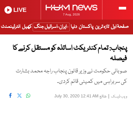
LIVE
7 Aug, 2026
صفحۂ اول
تازہ ترین
پاکستان
دنیا
ایران-اسرائیل جنگ
کھیل
انٹرٹینمنٹ
پنجاب: تمام کنٹریکٹ اساتذہ کو مستقل کرنے کا
فیصلہ
صوبائی حکومت نے وزیر قانون پنجاب راجہ محمد بشارت
کی سربراہی میں کمیٹی قائم کردی۔
|
شائع
July 30, 2020 12:41 AM
ویب ڈیسک