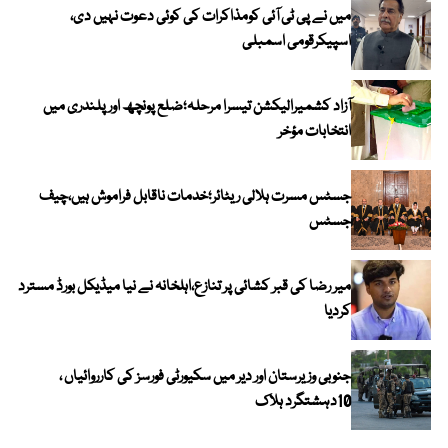
میں نے پی ٹی آئی کومذاکرات کی کوئی دعوت نہیں دی،
اسپیکرقومی اسمبلی
آزاد کشمیرالیکشن تیسرا مرحلہ؛ضلع پونچھ اور پلندری میں
انتخابات مؤخر
جسٹس مسرت ہلالی ریٹائر؛خدمات ناقابل فراموش ہیں،چیف
جسٹس
میر رضا کی قبر کشائی پر تنازع،اہلخانہ نے نیا میڈیکل بورڈ مسترد
کردیا
جنوبی وزیرستان اور دیر میں سکیورٹی فورسز کی کارروائیاں ،
10دہشتگرد ہلاک