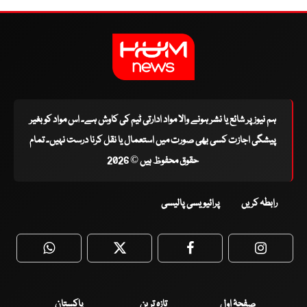
ہم نیوز پر شائع یا نشر ہونے والا مواد ادارتی ٹیم کی کاوش ہے۔ اس مواد کو بغیر
پیشگی اجازت کسی بھی صورت میں استعمال یا نقل کرنا درست نہیں۔ تمام
حقوق محفوظ ہیں © 2026
رابطہ کریں
پرائیویسی پالیسی
WhatsApp
Twitter
Facebook
Faceboo
صفحۂ اول
تازہ ترین
پاکستان