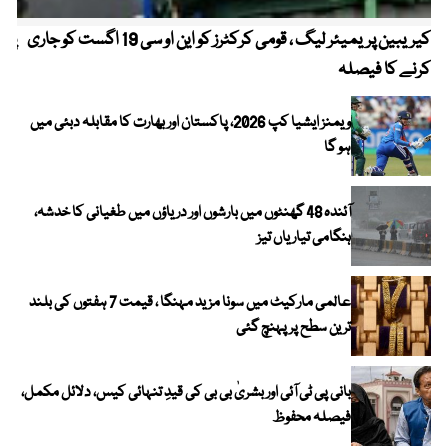
کیریبین پریمیئر لیگ ، قومی کرکٹرز کو این او سی 19 اگست کو جاری
پیٹ
کرنے کا فیصلہ
ویمنز ایشیا کپ 2026، پاکستان اور بھارت کا مقابلہ دبئی میں
ہو گا
آئندہ 48 گھنٹوں میں بارشوں اور دریاؤں میں طغیانی کا خدشہ،
ہنگامی تیاریاں تیز
عالمی مارکیٹ میں سونا مزید مہنگا ، قیمت 7 ہفتوں کی بلند
ترین سطح پر پہنچ گئی
بانی پی ٹی آئی اور بشریٰ بی بی کی قیدِ تنہائی کیس، دلائل مکمل،
فیصلہ محفوظ