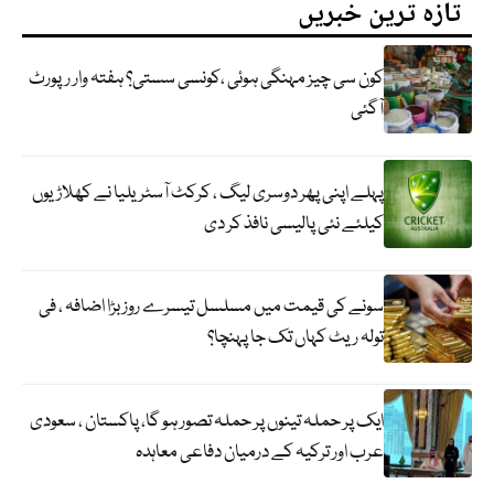
تازہ ترین خبریں
کون سی چیز مہنگی ہوئی ،کونسی سستی؟ ہفتہ وار رپورٹ
آگئی
پہلے اپنی پھر دوسری لیگ ، کرکٹ آسٹریلیا نے کھلاڑیوں
کیلئے نئی پالیسی نافذ کر دی
سونے کی قیمت میں مسلسل تیسرے روز بڑا اضافہ ، فی
تولہ ریٹ کہاں تک جا پہنچا؟
ایک پر حملہ تینوں پر حملہ تصور ہو گا، پاکستان ، سعودی
عرب اور ترکیہ کے درمیان دفاعی معاہدہ