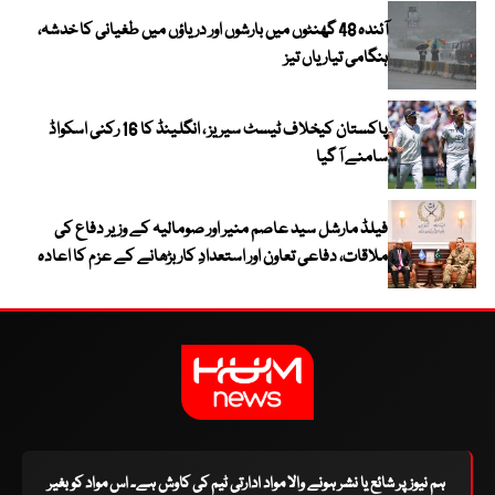
آئندہ 48 گھنٹوں میں بارشوں اور دریاؤں میں طغیانی کا خدشہ،
ہنگامی تیاریاں تیز
پاکستان کیخلاف ٹیسٹ سیریز ، انگلینڈ کا 16 رکنی اسکواڈ
سامنے آ گیا
فیلڈ مارشل سید عاصم منیر اور صومالیہ کے وزیر دفاع کی
ملاقات، دفاعی تعاون اور استعدادِ کار بڑھانے کے عزم کا اعادہ
ہم نیوز پر شائع یا نشر ہونے والا مواد ادارتی ٹیم کی کاوش ہے۔ اس مواد کو بغیر