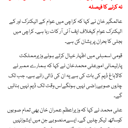
نہ کرنے کا فیصلہ
عالمگیر خان نے کہا کہ کراچی میں عوام کے الیکٹرک اور کے
الیکٹرک عوام کیخلاف ایف آئی آر کاٹ رہا ہے۔ کراچی میں
بجلی کا بحران پریشان کن ہے۔
قومی اسمبلی میں اظہار خیال کرتے ہوئے وزیرمملکت
پارلیمانی امورعلی محمدخان نے کہا کہ ہمارے ممبر نے
کالاباغ ڈیم کی بات کی ہے یہ ان کی ذاتی رائے ہے۔ جب تک
چاروں صوبےراضی نہیں ہونگےاس وقت تک ڈیم نہیں بنائیں
گے۔
علی محمد نے کہا کہ وزیراعظم عمران خان بھی تمام صوبوں
کوساتھ لیکر چلیں گے۔ ایسےمنصوبے جن میں ایشوزنہیں