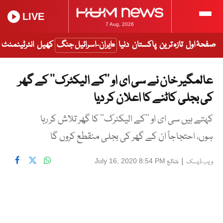
LIVE
7 Aug, 2026
صفحۂ اول
تازہ ترین
پاکستان
دنیا
ایران-اسرائیل جنگ
کھیل
انٹرٹینمنٹ
عالمگیر خان نے سی ای او ’’کے الیکٹرک‘‘ کے گھر
کی بجلی کاٹنے کا اعلان کر دیا
کہتے ہیں سی ای او ’’کے الیکٹرک‘‘ کا گھر تلاش کر رہا
ہوں، احتجاجاً ان کے گھر کی بجلی منقطع کروں گا
|
شائع
July 16, 2020 8:54 PM
ویب ڈیسک