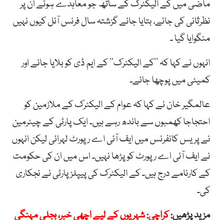
ماضی میں کے الیکٹرک کے ساتھ جو معاہدے ہوئے ان پر
نظرثانی کی جائے، بتایا جائے گزشتہ سال فرنس آئل کیوں نہیں
منگوایا گیا ۔
انہوں نے کہا کہ ’’کے الیکٹرک‘‘ کے ایم ڈی کو بلایا جائے اور
کمیٹی میں پوچھا جائے۔
عالمگیر خان نے کہا کہ عوام کے الیکٹرک کے ملازمین کو
احتجاجا کھمبوں سے باندھ رہے ہیں۔ ایک پارٹی کے چیئرمین
نے پریس کانفرنس میں ایف آئی اے رپورٹ لہرائی لیکن انہوں
نے ایف آئی اے رپورٹ کو پڑھا نہیں۔ اس میں ان کی حکومت
کے کارنامے درج ہیں۔ کے الیکٹرک کی پیپلزپارٹی نے نجکاری
کی۔
مزید پڑھیں:
کراچی: شہریوں کے لیے اچھی خبر، بجلی مہنگی