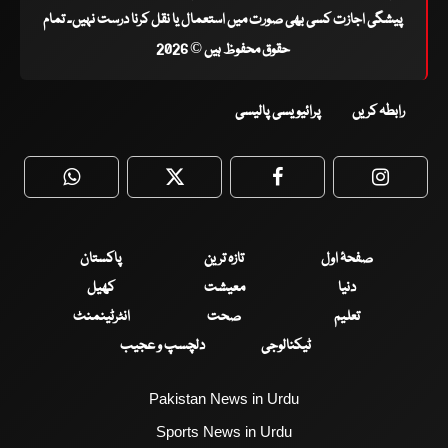
پیشگی اجازت کسی بھی صورت میں استعمال یا نقل کرنا درست نہیں۔ تمام
حقوق محفوظ ہیں © 2026
رابطہ کریں
پرائیویسی پالیسی
WhatsApp
Twitter
Facebook
Faceboo
صفحۂ اول
تازہ ترین
پاکستان
دنیا
معیشت
کھیل
تعلیم
صحت
انٹرٹینمنٹ
ٹیکنالوجی
دلچسپ و عجیب
Pakistan News in Urdu
Sports News in Urdu