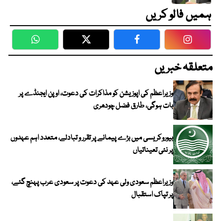
ہمیں فالو کریں
WhatsApp
Twitter
Facebook
Faceboo
متعلقہ خبریں
وزیراعظم کی اپوزیشن کو مذاکرات کی دعوت، اوپن ایجنڈے پر
بات ہوگی، طارق فضل چودھری
بیوروکریسی میں بڑے پیمانے پر تقرر و تبادلے، متعدد اہم عہدوں
پر نئی تعیناتیاں
وزیراعظم سعودی ولی عہد کی دعوت پر سعودی عرب پہنچ گئے،
پر تپاک استقبال