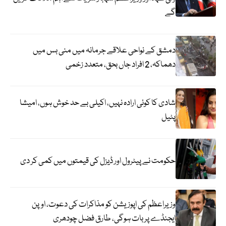
گے
دمشق کے نواحی علاقے جرمانہ میں منی بس میں
دھماکہ، 2 افراد جاں بحق، متعدد زخمی
شادی کا کوئی ارادہ نہیں، اکیلی بے حد خوش ہوں، امیشا
پٹیل
حکومت نے پیٹرول اور ڈیزل کی قیمتوں میں کمی کر دی
وزیراعظم کی اپوزیشن کو مذاکرات کی دعوت، اوپن
ایجنڈے پر بات ہوگی، طارق فضل چودھری