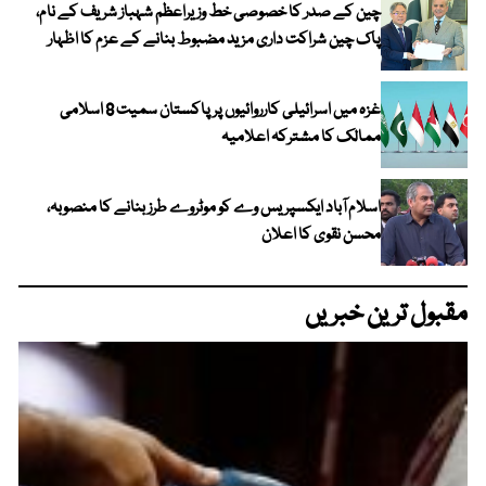
چین کے صدر کا خصوصی خط وزیراعظم شہباز شریف کے نام،
پاک چین شراکت داری مزید مضبوط بنانے کے عزم کا اظہار
غزہ میں اسرائیلی کارروائیوں پر پاکستان سمیت 8 اسلامی
ممالک کا مشترکہ اعلامیہ
اسلام آباد ایکسپریس وے کو موٹروے طرز بنانے کا منصوبہ،
محسن نقوی کا اعلان
مقبول ترین خبریں