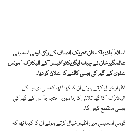
اسلام آباد: پاکستان تحریک انصاف کے رکن قومی اسمبلی
عالمگیر خان نے چیف ایگزیکٹو آفیسر ’’کے الیکٹرک‘‘ مونس
علوی کے گھر کی بجلی کاٹنے کا اعلان کر دیا۔
اظہار خیال کرتے ہوئے ان کا کہنا تھا کہ سی ای او ’’کے
الیکٹرک‘‘ کا گھر تلاش کر رہا ہوں، احتجاجاً اس کے گھر کی
بجلی منقطع کروں گا۔
قومی اسمبلی میں اظہار خیال کرتے ہوئے ان کا کہنا تھا کہ