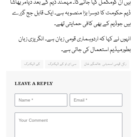
ہیں ان کومکمل کیا جائےگا۔ مہمند ڈیم کے بعد دیامر بھاشا
ڈیم حکومت کا دوسرا بڑا منصوبہ ہے۔ ایک قابل جج گزرے
ہیں جوڈیم کے بھی کافی حمایتی تھے۔
انہوں نے کہا کہ اردوہماری قومی زبان ہے۔ انگریزی زبان
بطورمیڈیم استعمال کی جاتی ہے۔
رکن قومی اسمبلی عالمگیر خان
سی ای او کے الیکٹرک
کے الیکٹرک
LEAVE A REPLY