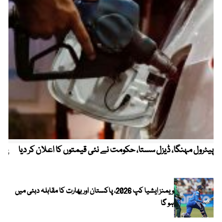
پیٹرول مہنگا، ڈیزل سستا، حکومت نے نئی قیمتوں کا اعلان کر دیا
پنج
ویمنز ایشیا کپ 2026، پاکستان اور بھارت کا مقابلہ دبئی میں
ہو گا