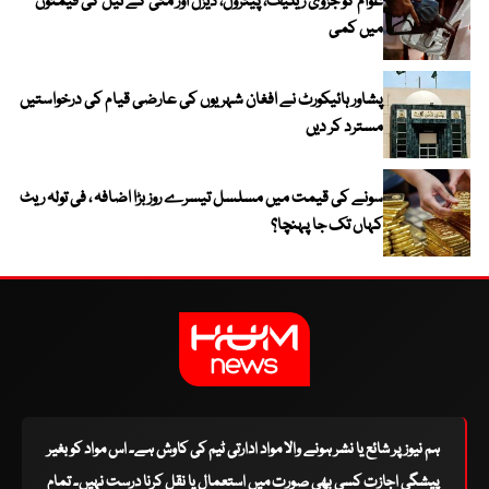
عوام کو جزوی ریلیف، پیٹرول، ڈیزل اور مٹی کے تیل کی قیمتوں
میں کمی
پشاور ہائیکورٹ نے افغان شہریوں کی عارضی قیام کی درخواستیں
مسترد کر دیں
سونے کی قیمت میں مسلسل تیسرے روز بڑا اضافہ ، فی تولہ ریٹ
کہاں تک جا پہنچا؟
ہم نیوز پر شائع یا نشر ہونے والا مواد ادارتی ٹیم کی کاوش ہے۔ اس مواد کو بغیر
پیشگی اجازت کسی بھی صورت میں استعمال یا نقل کرنا درست نہیں۔ تمام