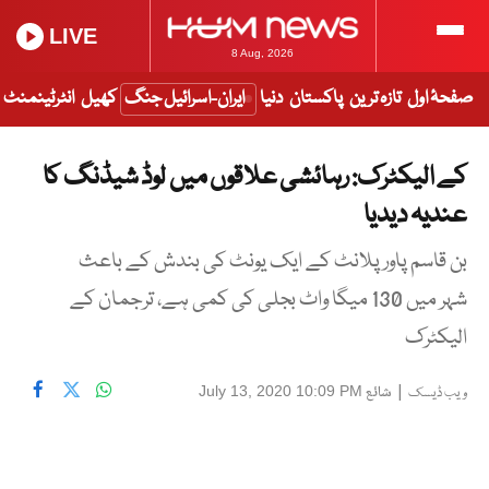
LIVE
8 Aug, 2026
صفحۂ اول
تازہ ترین
پاکستان
دنیا
ایران-اسرائیل جنگ
کھیل
انٹرٹینمنٹ
کے الیکٹرک: رہائشی علاقوں میں لوڈ شیڈنگ کا
عندیہ دیدیا
بن قاسم پاور پلانٹ کے ایک یونٹ کی بندش کے باعث
شہر میں 130 میگا واٹ بجلی کی کمی ہے، ترجمان کے
الیکٹرک
|
شائع
July 13, 2020 10:09 PM
ویب ڈیسک