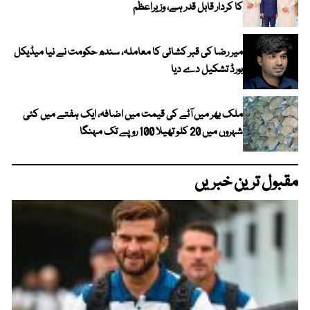
کا کردار قابل قدر ہے، وزیراعظم
میر رضا کی قبر کشائی کا معاملہ، سندھ حکومت نے نیا میڈیکل
بورڈ تشکیل دے دیا
ملک بھر میں آٹے کی قیمت میں اضافہ، ایک ہفتے میں کئی
شہروں میں 20 کلو تھیلا 100 روپے تک مہنگا
مقبول ترین خبریں