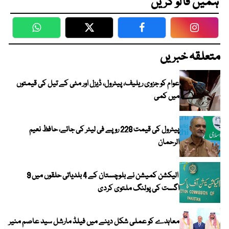
ہمیں فالو کریں
WhatsApp
Twitter
Facebook
Faceboo
متعلقہ خبریں
عوام کو جزوی ریلیف، پیٹرول، ڈیزل اور مٹی کے تیل کی قیمتوں
میں کمی
پیٹرول کی قیمت 228 روپے فی لیٹر کی جائے، حافظ نعیم
الرحمان
الیکشن کمیشن نے بلوچستان کے 4 بلدیاتی حلقوں میں 9
اگست کی پولنگ ملتوی کردی
معاہدے کو عملی شکل دینے میں فیلڈ مارشل سید عاصم منیر