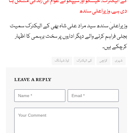
کے الیکٹرک، حیسکو اور سیپکو نے عوام کی زندگی مشکل بنا
دی ہے، وزیراعلی سندھ
وزیراعلیٰ سندھ سید مراد علی شاہ بھی کے الیکٹرک سمیت
بجلی فراہم کرنے والے دیگر اداروں پر سخت برہمی کا اظہار
کرچکے ہیں۔
شہری
کراچی
کے الیکٹرک
لوڈ شیڈنگ
LEAVE A REPLY