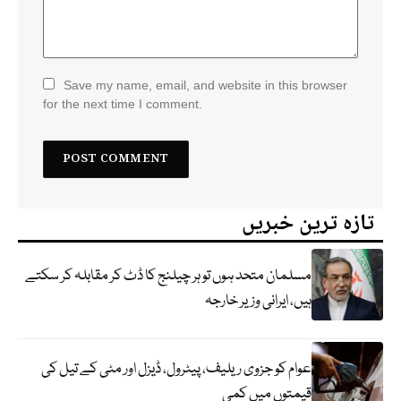
Save my name, email, and website in this browser
for the next time I comment.
تازہ ترین خبریں
مسلمان متحد ہوں تو ہر چیلنج کا ڈٹ کر مقابلہ کر سکتے
ہیں، ایرانی وزیر خارجہ
عوام کو جزوی ریلیف، پیٹرول، ڈیزل اور مٹی کے تیل کی
قیمتوں میں کمی