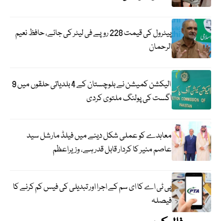
پیٹرول کی قیمت 228 روپے فی لیٹر کی جائے، حافظ نعیم
الرحمان
الیکشن کمیشن نے بلوچستان کے 4 بلدیاتی حلقوں میں 9
اگست کی پولنگ ملتوی کردی
معاہدے کو عملی شکل دینے میں فیلڈ مارشل سید
عاصم منیر کا کردار قابل قدر ہے، وزیراعظم
پی ٹی اے کا ای سم کے اجرا اور تبدیلی کی فیس کم کرنے کا
فیصلہ