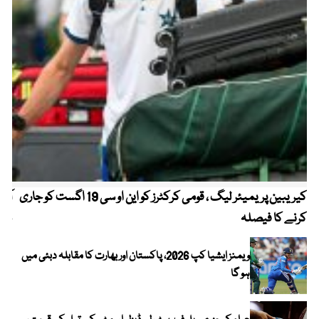
کیریبین پریمیئر لیگ ، قومی کرکٹرز کو این او سی 19 اگست کو جاری
آز
کرنے کا فیصلہ
چھی
ویمنز ایشیا کپ 2026، پاکستان اور بھارت کا مقابلہ دبئی میں
ہو گا