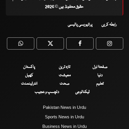
حقوق محفوظ ہیں © 2026
رابطہ کریں
پرائیویسی پالیسی
WhatsApp
Twitter
Facebook
Faceboo
صفحۂ اول
تازہ ترین
پاکستان
دنیا
معیشت
کھیل
تعلیم
صحت
انٹرٹینمنٹ
ٹیکنالوجی
دلچسپ و عجیب
Pakistan News in Urdu
Sports News in Urdu
Business News in Urdu