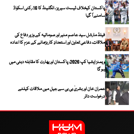
پاکستان کیخلاف ٹیسٹ سیریز ، انگلینڈ کا 16 رکنی اسکواڈ
سامنے آ گیا
فیلڈ مارشل سید عاصم منیر اور صومالیہ کے وزیر دفاع کی
ملاقات، دفاعی تعاون اور استعدادِ کار بڑھانے کے عزم کا اعادہ
ویمنز ایشیا کپ 2026، پاکستان اور بھارت کا مقابلہ دبئی میں
ہو گا
عمران خان اور بشریٰ بی بی سے جیل میں ملاقات کیلئے
درخواست دائر