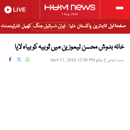
LIVE
7 Aug, 2026
صفحۂ اول
تازہ ترین
پاکستان
دنیا
ایران-اسرائیل جنگ
کھیل
انٹرٹینمنٹ
خانہ بدوش محسن لیموزین میں ثوبیہ کو بیاہ لایا
|
شائع
April 17, 2018 12:58 PM
محمد العاص