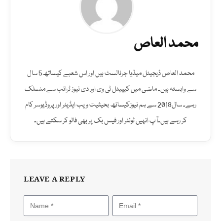
محمد العاص
محمد العاص ڈیجیٹل میڈیا جرنالسٹ ہیں اور اس شعبے کیساتھ5 سال
سے وابستہ ہیں۔ ماضی میں کیپیٹل ٹی وی اور دی نیوز ٹرائب سے منسلک
رہے۔ سال2018 سے ہم نیوزکیساتھ بحیثیت ویب ایڈیٹر اور پروڈیوسر کام
کر رہے ہیں۔آپ انہیں ٹوئٹر اور فیس بک پر بھی فالو کر سکتے ہیں۔
LEAVE A REPLY