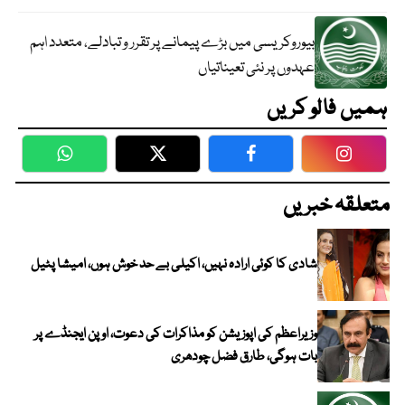
بیوروکریسی میں بڑے پیمانے پر تقرر و تبادلے، متعدد اہم
عہدوں پر نئی تعیناتیاں
ہمیں فالو کریں
WhatsApp
Twitter
Facebook
Faceboo
متعلقہ خبریں
شادی کا کوئی ارادہ نہیں، اکیلی بے حد خوش ہوں، امیشا پٹیل
وزیراعظم کی اپوزیشن کو مذاکرات کی دعوت، اوپن ایجنڈے پر
بات ہوگی، طارق فضل چودھری