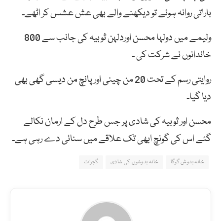
باراتی روانہ ہوئے تو دیکھنے والے بھی عش عشس کر اٹھے۔
ولیمے میں دولہا محسن اوردلہن ثوبیہ کی جانب سے 800
خاندانوں نے شرکت کی ۔
روایتی رسم کے تحت 20 من چینی اور پانچ من دیسی گھی بھی
دیا گیا۔
محسن اور ثوبیہ کی شادی پر جس طرح دل کے ارمان نکالے
گئے اس کی گونچ ابھی تک علاقے میں سنائی دے رہی ہے۔
خانہ بدوش گوگا
خانہ بدوشوں کی شادی
گجرات