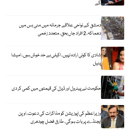
گے
دمشق کے نواحی علاقے جرمانہ میں منی بس میں
دھماکہ، 2 افراد جاں بحق، متعدد زخمی
شادی کا کوئی ارادہ نہیں، اکیلی بے حد خوش ہوں، امیشا
پٹیل
حکومت نے پیٹرول اور ڈیزل کی قیمتوں میں کمی کر دی
وزیراعظم کی اپوزیشن کو مذاکرات کی دعوت، اوپن
ایجنڈے پر بات ہوگی، طارق فضل چودھری