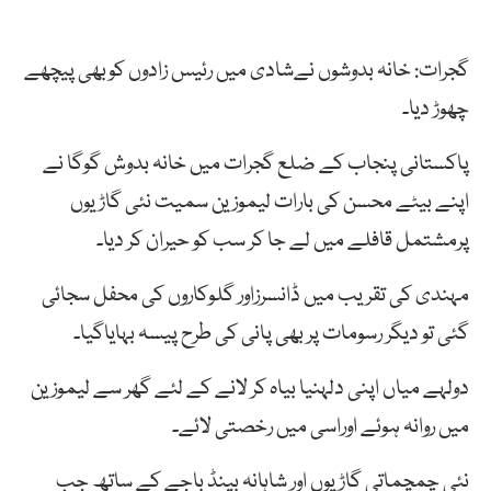
گجرات: خانہ بدوشوں نےشادی میں رئیس زادوں کوبھی پیچھے
چھوڑ دیا۔
پاکستانی پنجاب کے ضلع گجرات میں خانہ بدوش گوگا نے
اپنے بیٹے محسن کی بارات لیموزین سمیت نئی گاڑیوں
پرمشتمل قافلے میں لے جا کر سب کو حیران کر دیا۔
مہندی کی تقریب میں ڈانسرزاور گلوکاروں کی محفل سجائی
گئی تو دیگر رسومات پر بھی پانی کی طرح پیسہ بہایاگیا۔
دولہے میاں اپنی دلہنیا بیاہ کر لانے کے لئے گھر سے لیموزین
میں روانہ ہوئے اوراسی میں رخصتی لائے۔
نئی چمچماتی گاڑیوں اور شاہانہ بینڈ باجے کے ساتھ جب