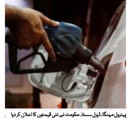
پیٹرول مہنگا، ڈیزل سستا، حکومت نے نئی قیمتوں کا اعلان کر دیا
پنج