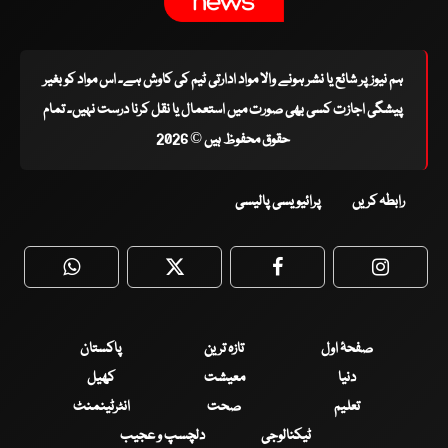
ہم نیوز پر شائع یا نشر ہونے والا مواد ادارتی ٹیم کی کاوش ہے۔ اس مواد کو بغیر
پیشگی اجازت کسی بھی صورت میں استعمال یا نقل کرنا درست نہیں۔ تمام
حقوق محفوظ ہیں © 2026
رابطہ کریں
پرائیویسی پالیسی
WhatsApp
Twitter
Facebook
Faceboo
صفحۂ اول
تازہ ترین
پاکستان
دنیا
معیشت
کھیل
تعلیم
صحت
انٹرٹینمنٹ
ٹیکنالوجی
دلچسپ و عجیب