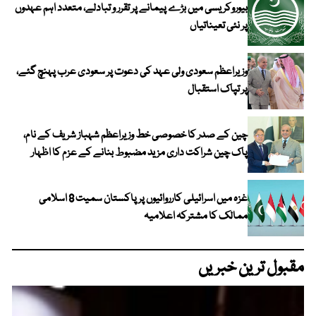
بیوروکریسی میں بڑے پیمانے پر تقرر و تبادلے، متعدد اہم عہدوں
پر نئی تعیناتیاں
وزیراعظم سعودی ولی عہد کی دعوت پر سعودی عرب پہنچ گئے،
پر تپاک استقبال
چین کے صدر کا خصوصی خط وزیراعظم شہباز شریف کے نام،
پاک چین شراکت داری مزید مضبوط بنانے کے عزم کا اظہار
غزہ میں اسرائیلی کارروائیوں پر پاکستان سمیت 8 اسلامی
ممالک کا مشترکہ اعلامیہ
مقبول ترین خبریں