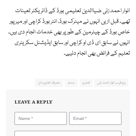
انوار احمد زئی ضیاالدین تعلیمی بورڈ کے ڈائریکٹر تعینات
تھے۔ قبل ازیں انہوں نے میٹرک بورڈ، انٹر بورڈ کراچی اور میرپور
خاص بورڈ کے چیئرمین کے طور پر بھی خدمات انجام دی ہیں۔
انہوں نے سابق ای ڈی او کراچی اور سابق ایڈیشنل سکریٹری
تعلیم کے فرائض بھی انجام دئیے۔
پروفیسر انوار احمد زئی
تعلیم
سندھ
معروف تعلیم دان
LEAVE A REPLY