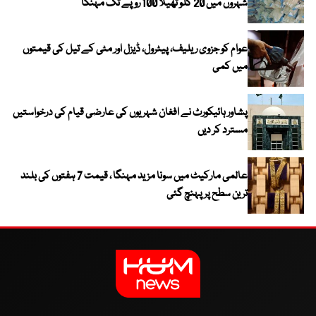
شہروں میں 20 کلو تھیلا 100 روپے تک مہنگا
عوام کو جزوی ریلیف، پیٹرول، ڈیزل اور مٹی کے تیل کی قیمتوں
میں کمی
پشاور ہائیکورٹ نے افغان شہریوں کی عارضی قیام کی درخواستیں
مسترد کر دیں
عالمی مارکیٹ میں سونا مزید مہنگا ، قیمت 7 ہفتوں کی بلند
ترین سطح پر پہنچ گئی