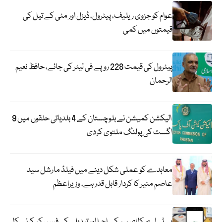
عوام کو جزوی ریلیف، پیٹرول، ڈیزل اور مٹی کے تیل کی
قیمتوں میں کمی
پیٹرول کی قیمت 228 روپے فی لیٹر کی جائے، حافظ نعیم
الرحمان
الیکشن کمیشن نے بلوچستان کے 4 بلدیاتی حلقوں میں 9
اگست کی پولنگ ملتوی کردی
معاہدے کو عملی شکل دینے میں فیلڈ مارشل سید
عاصم منیر کا کردار قابل قدر ہے، وزیراعظم
پی ٹی اے کا ای سم کے اجرا اور تبدیلی کی فیس کم کرنے کا