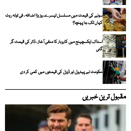
سونے کی قیمت میں مسلسل تیسرے روز بڑا اضافہ ، فی تولہ ریٹ
کہاں تک جا پہنچا؟
اسٹاک ایکسچینج میں کاروبار کا منفی آغاز ، ڈالر کی قیمت گر
گئی
حکومت نے پیٹرول اور ڈیزل کی قیمتوں میں کمی کر دی
مقبول ترین خبریں