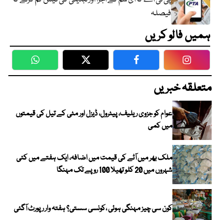
فیصلہ
ہمیں فالو کریں
WhatsApp
Twitter
Facebook
Faceboo
متعلقہ خبریں
عوام کو جزوی ریلیف، پیٹرول، ڈیزل اور مٹی کے تیل کی قیمتوں
میں کمی
ملک بھر میں آٹے کی قیمت میں اضافہ، ایک ہفتے میں کئی
شہروں میں 20 کلو تھیلا 100 روپے تک مہنگا
کون سی چیز مہنگی ہوئی ،کونسی سستی؟ ہفتہ وار رپورٹ آگئی