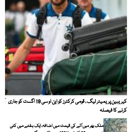
کیریبین پریمیئر لیگ ، قومی کرکٹرز کو این او سی 19 اگست کو جاری
آز
کرنے کا فیصلہ
چھی
ملک بھر میں آٹے کی قیمت میں اضافہ، ایک ہفتے میں کئی