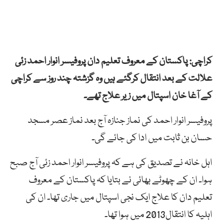
کراچی: پاکستان کے معروف تعلیم دان پروفیسر انوار احمد زئی
علالت کے بعد انتقال کرگئے ہیں وہ گزشتہ چند روز سے کراچی
کے آغا خان اسپتال میں زیر علاج تھے۔
پروفیسر انوار احمد کی نماز جنازہ آج بعد نماز عصر مسجد
حسان بن ثابت میں ادا کی جائے گی۔
اہل خانہ نے تصدیق کی ہے کہ پروفیسر انوار احمد زئی آج صبح
ہوا۔ ان کے چھوٹے بھائی نے بتایا کہ پاکستان کے معروف
تعلیم دان کا علاج ایک نجی اسپتال میں جاری تھا۔ ان کی
اہلیہ کا انتقال2013 میں ہوا تھا۔