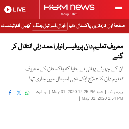
LIVE
8 Aug, 2026
صفحۂ اول
تازہ ترین
پاکستان
دنیا
ایران-اسرائیل جنگ
کھیل
انٹرٹینمنٹ
معروف تعلیم دان پروفیسر انوار احمد زئی انتقال کر
گئے
ان کے چھوٹے بھائی نے بتایا کہ پاکستان کے معروف
تعلیم دان کا علاج ایک نجی اسپتال میں جاری تھا۔
|
شائع
|
اپ ڈیٹ
May 31, 2020 12:25 PM
ویب ڈیسک
|
May 31, 2020 1:54 PM