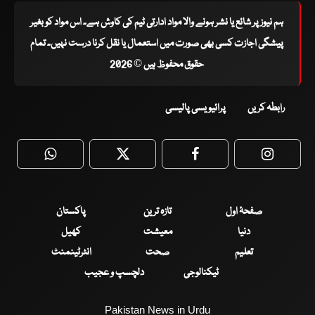
ہم نیوز پر شائع یا نشر ہونے والا مواد ادارتی ٹیم کی کاوش ہے۔ اس مواد کو بغیر
پیشگی اجازت کسی بھی صورت میں استعمال یا نقل کرنا درست نہیں۔ تمام
حقوق محفوظ ہیں © 2026
رابطہ کریں
پرائیویسی پالیسی
WhatsApp
Twitter
Facebook
Faceboo
صفحۂ اول
تازہ ترین
پاکستان
دنیا
معیشت
کھیل
تعلیم
صحت
انٹرٹینمنٹ
ٹیکنالوجی
دلچسپ و عجیب
Pakistan News in Urdu