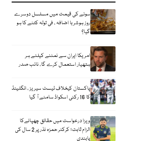
سونے کی قیمت میں مسلسل دوسرے
روز ہوشربا اضافہ ، فی تولہ کتنے کا ہو
گیا؟
امریکا ایران سے نمٹنے کیلئے ہر
ہتھیار استعمال کرے گا، نائب صدر
پاکستان کیخلاف ٹیسٹ سیریز ، انگلینڈ
کا 16 رکنی اسکواڈ سامنے آ گیا
ویزا درخواست میں حقائق چھپانےکا
الزام ثابت؛ کرکٹر حمزہ نذر پر 2 سال کی
پابندی