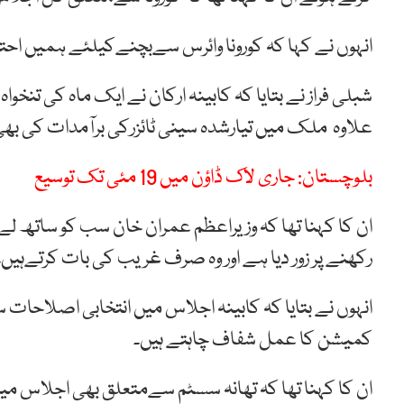
انہوں نے کہا کہ کورونا وائرس سےبچنےکیلئے ہمیں احتی
شبلی فراز نے بتایا کہ کابینہ ارکان نے ایک ماہ کی تنخ
علاوہ ملک میں تیارشدہ سینی ٹائزرکی برآمدات کی ب
بلوچستان: جاری لاک ڈاؤن میں 19 مئی تک توسیع
ان کا کہنا تھا کہ وزیراعظم عمران خان سب کو ساتھ ل
رکھنے پر زور دیا ہے اور وہ صرف غریب کی بات کرتےہیں۔
انہوں نے بتایا کہ کابینہ اجلاس میں انتخابی اصلاحات
کمیشن کا عمل شفاف چاہتے ہیں۔
ان کا کہنا تھا کہ تھانہ سسٹم سےمتعلق بھی اجلاس میں 