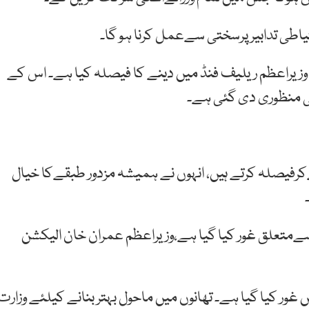
اطی تدابیر پرسختی سےعمل کرنا ہو گا۔
واہ وزیراعظم ریلیف فنڈ میں دینے کا فیصلہ کیا ہے۔ اس کے
ھی منظوری دی گئی ہے۔
ےکرفیصلہ کرتے ہیں، انہوں نے ہمیشہ مزدور طبقےکا خیال
 سےمتعلق غور کیا گیا ہے،وزیراعظم عمران خان الیکشن
غور کیا گیا ہے۔ تھانوں میں ماحول بہتر بنانے کیلئے وزارت