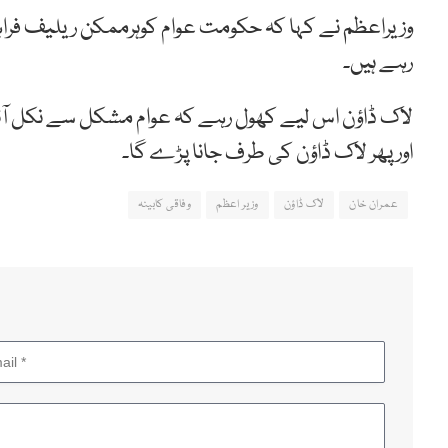
وزیراعظم نے کہا کہ حکومت عوام کوہرممکن ریلیف فر
رہے ہیں۔
لاک ڈاؤن اس لیے کھول رہے کہ عوام مشکل سے نکل آئیں۔ 
اور پھر لاک ڈاؤن کی طرف جانا پڑے گا۔
عمران خان
لاک ڈاؤن
وزیر اعظم
وفاقی کابینہ