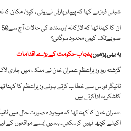
شبلی فراز نے کہا کہ پیپلزپارٹی نےروٹی ، کپڑا، مکان کا ن
ان
صوبےتک کیوں محدود ہوگئی؟
یہ بھی پڑھیں
پنجاب حکومت کے بڑے اقدامات
گزشتہ روز وزیراعظم عمران خان نے ملک میں جاری لاک ڈا
ٹائیگر فورس سے خطاب کرتے ہوئے وزیراعظم کا کہنا تھا
کاشکریہ اداکرتے ہیں۔
عمران خان کا کہنا تھا کہ موجود ہ صورت حال میں ٹائیگر
اکیلے کچھ نہیں کرسکتی۔ ہمیں ایسے مواقعوں کے لی