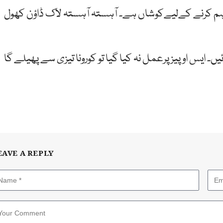
اہم کرنے کےلیےکوشاں ہے۔ آہستہ آہستہ لاک ڈاؤن کھول
ایس او پیز پرعمل نہ کیا گیا تو کورونا تیزی سے پھیلے گا
EAVE A REPLY