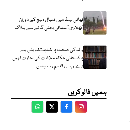
تھائی لینڈ میں فٹبال میچ کے دوران
کھلاڑی آسمانی بجلی گرنے سے ہلاک
والد کی صحت پر شدید تشویش ہے،
پاکستانی حکام ملاقات کی اجازت نہیں
دے رہے ، قاسم ، سلیمان
ہمیں فالو کریں
WhatsApp
Twitter
Facebook
Facebook