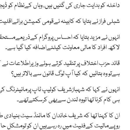
داخلہ کو ہدایت جاری کی گئیں ہیں، وہاں کےنظام کو ڈیجیٹ
شبلی فراز نے بتایا کہ کابینہ نےقومی کمیشن برائےاق
لاکھ افراد کا مالی معاونت کیلئےاضافہ کیا گیا ہے۔
قائد حزب اختلاف پر تنقید کرتے ہوئے وزیراطلاعات ن
ہےتو وہ بتائیں کہ کیا آپ لوگ قانون سے بالاتر ہیں؟
انہوں نے کہا کہ شہبازشریف کولیپ ٹاپ پرمانیٹرنگ کی 
ہی کام کرنا تھا تووہ لندن سےبھی کرسکتےتھے۔
ان کا کہنا تھا کہ شریف خاندان کا مائنڈ سیٹ بنیادی ط
روپےمالیت کےفلیٹ میں رہ رہےہیں ان کو تومشکل حال