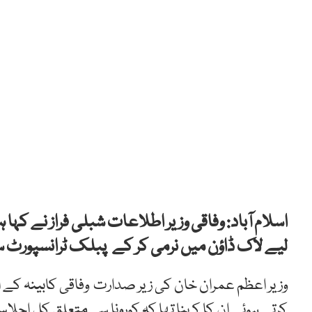
اسلام آباد: وفاقی وزیر اطلاعات شبلی فراز نے کہ
لیے لاک ڈاؤن میں نرمی کر کے پبلک ٹرانسپورٹ س
وزیر اعظم عمران خان کی زیر صدارت وفاقی کابینہ کے
کرتے ہوئے ان کا کہنا تھا کہ کورونا سےمتعلق کل اجل