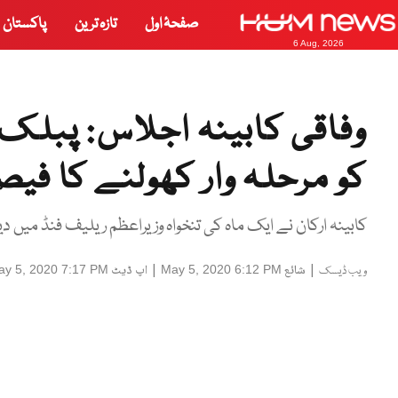
صفحۂ اول
تازہ ترین
پاکستان
6 Aug, 2026
وفاقی کابینہ اجلاس: پبلک
کو مرحلہ وار کھولنے کا فیص
کابینہ ارکان نے ایک ماہ کی تنخواہ وزیراعظم ریلیف فنڈ میں د
|
شائع
|
اپ ڈیٹ
ay 5, 2020 7:17 PM
May 5, 2020 6:12 PM
ویب ڈیسک