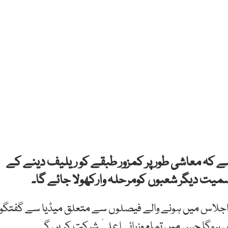
ا ہے کہ معاشی طور پر کمزور طبقے کو ریلیف دینے کے
میت دیگر شعبوں کومرحلہ وارکھولا جائے گا۔
 اجلاس میں ہونے والے فیصلوں سے متعلق میڈیا سے گفتگو
اس ہوگا جس میں تمام وزرائےاعلیٰ شرکت کریں گے۔