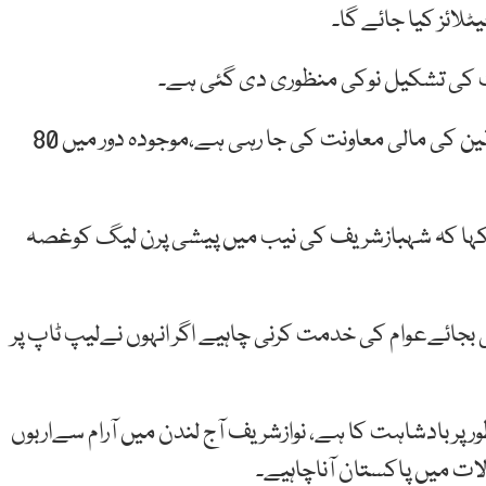
لائز کیا جائے گا۔
لیت کی تشکیل نوکی منظوری دی گئی ہے۔
انہوں نے مزید بتایا کہ احساس پروگرام کےذریعےمستحقین کی مالی معاونت کی جا رہی ہے،موجودہ دور میں 80
ے کہا کہ شہبازشریف کی نیب میں پیشی پرن لیگ کوغصہ
بجائےعوام کی خدمت کرنی چاہیے اگر انہوں نےلیپ ٹاپ پر
ور پر بادشاہت کا ہے، نوازشریف آج لندن میں آرام سےاربوں
ات میں پاکستان آناچاہیے۔