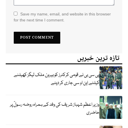
Save my name, email, and website in this browser
for the next time I comment.
تازہ ترین خبریں
پی سی بی نے قومی کرکٹرز کو بیرون ملک لیگز کھیلنے
کیلئے این او سی جاری کر دیئے
وزیر اعظم شہباز شریف کی وفد کے ہمراہ روضہ رسولؐ پر
حاضری