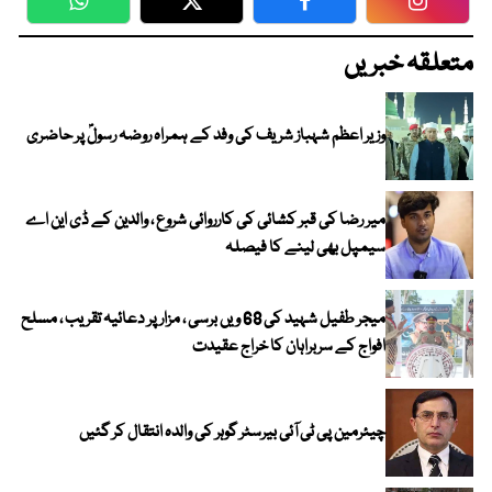
WhatsApp
Twitter
Facebook
Faceboo
متعلقہ خبریں
وزیر اعظم شہباز شریف کی وفد کے ہمراہ روضہ رسولؐ پر حاضری
میر رضا کی قبر کشائی کی کارروائی شروع ، والدین کے ڈی این اے
سیمپل بھی لینے کا فیصلہ
میجر طفیل شہید کی 68 ویں برسی ، مزار پر دعائیہ تقریب ، مسلح
افواج کے سربراہان کا خراج عقیدت
چیئرمین پی ٹی آئی بیرسٹر گوہر کی والدہ انتقال کر گئیں