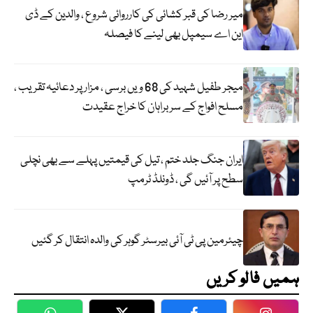
میر رضا کی قبر کشائی کی کارروائی شروع ، والدین کے ڈی
این اے سیمپل بھی لینے کا فیصلہ
میجر طفیل شہید کی 68 ویں برسی ، مزار پر دعائیہ تقریب ،
مسلح افواج کے سربراہان کا خراج عقیدت
ایران جنگ جلد ختم ، تیل کی قیمتیں پہلے سے بھی نچلی
سطح پر آئیں گی ، ڈونلڈ ٹرمپ
چیئرمین پی ٹی آئی بیرسٹر گوہر کی والدہ انتقال کر گئیں
ہمیں فالو کریں