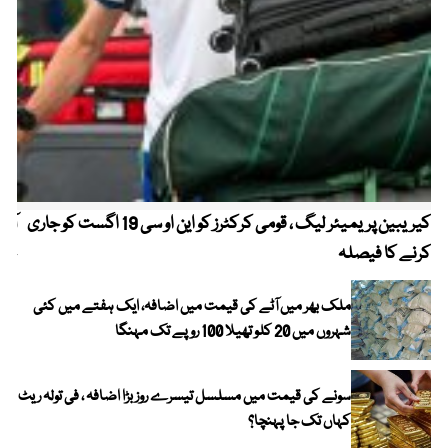
کیریبین پریمیئر لیگ ، قومی کرکٹرز کو این او سی 19 اگست کو جاری
آز
کرنے کا فیصلہ
چھی
ملک بھر میں آٹے کی قیمت میں اضافہ، ایک ہفتے میں کئی
شہروں میں 20 کلو تھیلا 100 روپے تک مہنگا
سونے کی قیمت میں مسلسل تیسرے روز بڑا اضافہ ، فی تولہ ریٹ
کہاں تک جا پہنچا؟