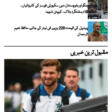
ہنگو اور بلوچستان میں سکیورٹی فورسز کی کارروائیاں ،
10دہشتگرد ہلاک ، کیپٹن شہید
پیٹرول کی قیمت 228 روپے فی لیٹر کی جائے، حافظ نعیم
الرحمان
مقبول ترین خبریں