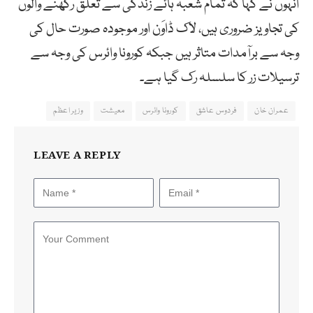
انہوں نے کہا کہ تمام شعبہ ہائے زندگی سے تعلق رکھنے والوں
کی تجاویز ضروری ہیں، لاک ڈاوَن اور موجودہ صورت حال کی
وجہ سے برآمدات متاثر ہیں جبکہ کورونا وائرس کی وجہ سے
ترسیلات زر کا سلسلہ رک گیا ہے۔
عمران خان
فردوس عاشق
کورونا وائرس
معیشت
وزیر اعظم
LEAVE A REPLY