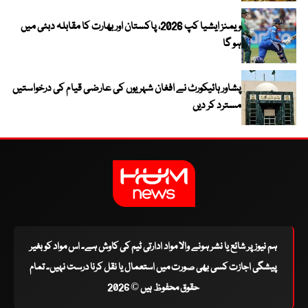
ویمنز ایشیا کپ 2026، پاکستان اور بھارت کا مقابلہ دبئی میں
ہو گا
پشاور ہائیکورٹ نے افغان شہریوں کی عارضی قیام کی درخواستیں
مسترد کر دیں
ہم نیوز پر شائع یا نشر ہونے والا مواد ادارتی ٹیم کی کاوش ہے۔ اس مواد کو بغیر
پیشگی اجازت کسی بھی صورت میں استعمال یا نقل کرنا درست نہیں۔ تمام
حقوق محفوظ ہیں © 2026