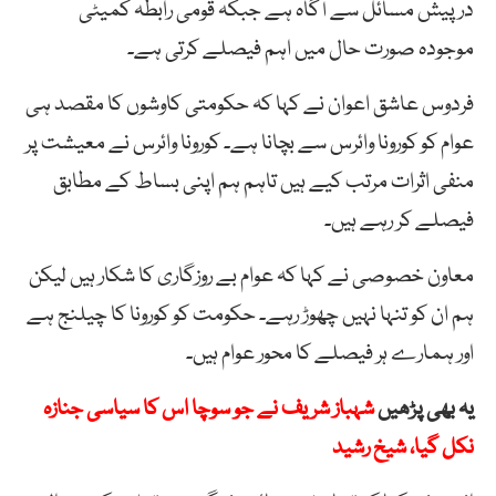
درپیش مسائل سے آگاہ ہے جبکہ قومی رابطہ کمیٹی
موجودہ صورت حال میں اہم فیصلے کرتی ہے۔
فردوس عاشق اعوان نے کہا کہ حکومتی کاوشوں کا مقصد ہی
عوام کو کورونا وائرس سے بچانا ہے۔ کورونا وائرس نے معیشت پر
منفی اثرات مرتب کیے ہیں تاہم ہم اپنی بساط کے مطابق
فیصلے کر رہے ہیں۔
معاون خصوصی نے کہا کہ عوام بے روزگاری کا شکار ہیں لیکن
ہم ان کو تنہا نہیں چھوڑ رہے۔ حکومت کو کورونا کا چیلنج ہے
اور ہمارے ہر فیصلے کا محور عوام ہیں۔
یہ بھی پڑھیں
شہباز شریف نے جو سوچا اس کا سیاسی جنازہ
نکل گیا، شیخ رشید