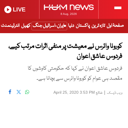
LIVE
8 Aug, 2026
صفحۂ اول
تازہ ترین
پاکستان
دنیا
ایران-اسرائیل جنگ
کھیل
انٹرٹینمنٹ
کورونا وائرس نے معیشت پر منفی اثرات مرتب کیے،
فردوس عاشق اعوان
فردوس عاشق اعوان نے کہا کہ حکومتی کاوشوں کا
مقصد ہی عوام کو کورونا وائرس سے بچانا ہے۔
|
شائع
April 25, 2020 3:53 PM
ویب ڈیسک