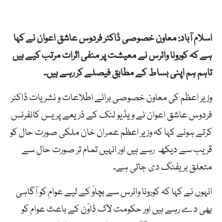
اسلام آباد: معاون خصوصی ڈاکٹر فردوس عاشق اعوان نے کہا
ہے کہ کورونا وائرس نے معیشت پر منفی اثرات مرتب کیے ہیں
تاہم ہم اپنی بساط کے مطابق فیصلے کر رہے ہیں۔
وزیر اعظم کی معاون خصوصی برائے اطلاعات و نشریات ڈاکٹر
فردوس عاشق اعوان نے ویڈیو لنک کے ذریعے پریس کانفرنس
کرتے ہوئے کہا کہ وزیر اعظم عمران خان ملکی صورت حال کو
قریب سے دیکھ رہے ہیں اور انہیں تمام تر صورت حال سے
متعلق بریفنگ دی جاتی ہے۔
انہوں نے کہا کہ کورونا وائرس سے بچاوَ کے لیے عوام کو آگاہی
بھی دے رہے ہیں اور حکومت لاک ڈاوَن کے باعث عوام کو