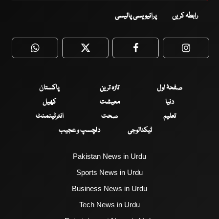
رابطہ کریں
پرائیویسی پالیسی
WhatsApp
Twitter
Facebook
Faceboo
صفحۂ اول
تازہ ترین
پاکستان
دنیا
معیشت
کھیل
تعلیم
صحت
انٹرٹینمنٹ
ٹیکنالوجی
دلچسپ و عجیب
Pakistan News in Urdu
Sports News in Urdu
Business News in Urdu
Tech News in Urdu