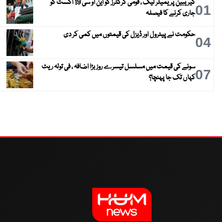
کیریبین پریمیئر لیگ ، قومی کرکٹرز کو این او سی 19 اگست کو
01
جاری کرنے کا فیصلہ
حکومت نے پیٹرول اور ڈیزل کی قیمتوں میں کمی کر دی
04
سونے کی قیمت میں مسلسل تیسرے روز بڑا اضافہ ، فی تولہ ریٹ
07
کہاں تک جا پہنچا؟