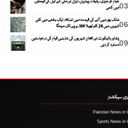
عوام کو جزوی ریلیف، پیٹرول، ڈیزل اور مٹی کے تیل کی قیمتوں
0
میں کمی
ملک بھر میں آٹے کی قیمت میں اضافہ، ایک ہفتے میں کئی
0
شہروں میں 20 کلو تھیلا 100 روپے تک مہنگا
پشاور ہائیکورٹ نے افغان شہریوں کی عارضی قیام کی درخواستیں
0
مسترد کر دیں
یزی سیکشنز
Pakistan News in 
Sports News in 