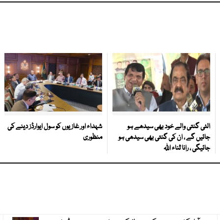
الٹی گنتی والے خود بھی سیدھے ہو
شہداء اور غازیوں کو سول ایوارڈز دینے کی
جائیں گے ، ان کی گنتی بھی سیدھی ہو
منظوری
جائیگی ، رانا ثناء اللہ