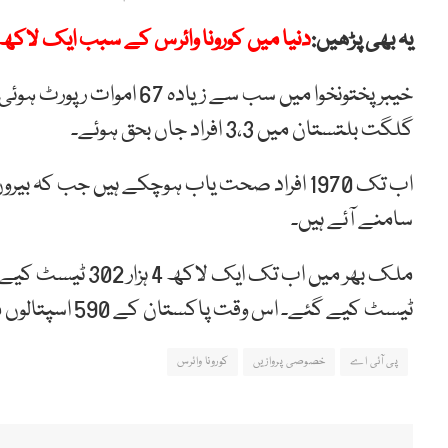
یہ بھی پڑھیں:
دنیا میں کورونا وائرس کے سبب ایک لاکھ65ہزار سے زائد اموات
گلگت بلتستان میں 3،3 افراد جاں بحق ہوئے۔
سامنے آئے ہیں۔
ٹیسٹ کیے گئے۔ اس وقت پاکستان کے 590 اسپتالوں میں 2 ہزار 216 مریض زیرعلاج ہیں۔
پی آئی اے
خصوصی پروازیں
کورونا وائرس