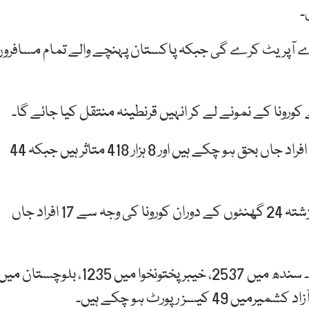
 خصوصی پروازوں کے لیے بوئنگ 777 طیارے آپریٹ کرے گی جبکہ پاکستان پہنچے والے تمام مسافرو
رونا کے نمونے لے کر انہیں قرنطینہ منتقل کیا جائے گا۔
واضح رہے کہ پاکستان میں کورونا وائرس کے سبب 176 افراد جاں بحق ہو چکے ہیں اور 8 ہزار 418 متاثر ہیں جبکہ 44
نیشنل کمانڈ اینڈ آپریشن سنٹر کے مطابق ملک میں گزشتہ 24 گھنٹوں کے دوران کورونا کی وجہ سے 17 افراد جاں
پنجاب میں سب سے زیادہ 3721 کیسز رپورٹ ہوئے ہیں۔ سندھ میں 2537، خیبرپختونخوا میں 1235، بلوچستان م