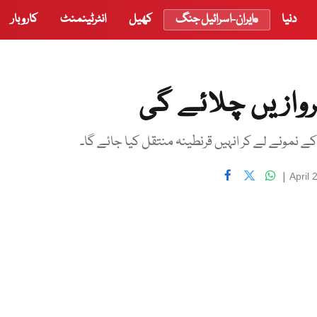
دنیا
ایران-اسرائیل جنگ
کھیل
انٹرٹینمنٹ
کاروبار
 نمونے لے کر انہیں قرنطینہ منتقل کیا جائے گا۔
|
April