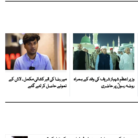
وزیر اعظم شہباز شریف کی وفد کے ہمراہ
میر رضا کی قبر کشائی مکمل ، لاش کے
روضہ رسولؐ پر حاضری
نمونے حاصل کر لئے گئے