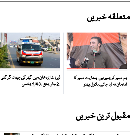
متعلقہ خبریں
ڈیرہ غازی خان میں گھر کی چھت گر گئی
ہم صبر کر رہے ہیں، ہمارے صبر کا
، 2 جاں بحق ، 3 افراد زخمی
امتحان نہ لیا جائے، بلاول بھٹو
مقبول ترین خبریں