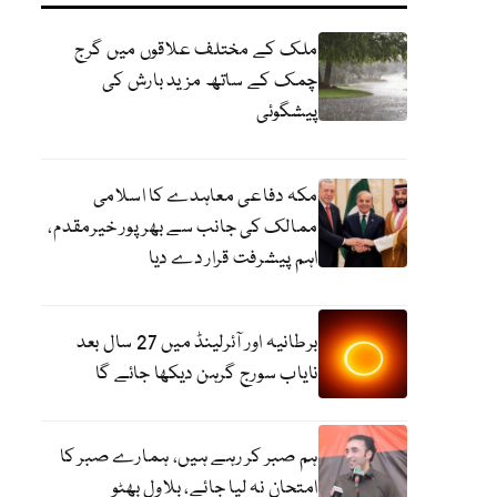
ملک کے مختلف علاقوں میں گرج
چمک کے ساتھ مزید بارش کی
پیشگوئی
مکہ دفاعی معاہدے کا اسلامی
ممالک کی جانب سے بھرپور خیرمقدم،
اہم پیشرفت قرار دے دیا
برطانیہ اور آئرلینڈ میں 27 سال بعد
نایاب سورج گرہن دیکھا جائے گا
ہم صبر کر رہے ہیں، ہمارے صبر کا
امتحان نہ لیا جائے، بلاول بھٹو