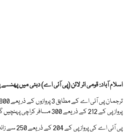
اسلام آباد: قومی ائر لائن (پی آئی اے) دبئی میں پھنسے پاکستانیوں کیلیے 3
پرواز پی کے 212 کے ذریعے 300 مسافر کراچی پہنچیں گے۔