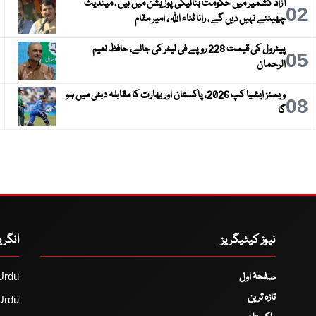
آزاد کشمیر میں حکومت بنانیکی پوزیشن میں ہیں ، مینڈیٹ
3
02
چھیننے نہیں دیں گے ، رانا ثناء اللہ ، امیر مقام
پیٹرول کی قیمت 228 روپے فی لیٹر کی جائے، حافظ نعیم
6
05
الرحمان
ویمنز ایشیا کپ 2026، پاکستان اور بھارت کا مقابلہ دبئی میں ہو
9
08
گا
نیوز کیٹیگریز
انگر
صفحۂ اول
Urdu
تازہ ترین
Urdu