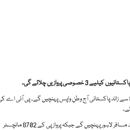
 خصوصی پروازیں چلائے گی۔
ترجمان پی آئی اے کے مطابق 3 پروازوں کے ذریعے 800 سے زائد پاکستانی آج وطن واپس پہنچیں گے۔ پی آئی اے ک
پی آئی اے کی پرواز پی کے 204 کے ذریعے 250 سے زائد مسافر لاہور پہنچیں گے جبکہ پرواز پی کے 8702 مانچسٹر