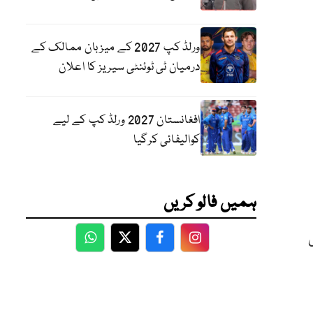
ورلڈ کپ 2027 کے میزبان ممالک کے
درمیان ٹی ٹوئنٹی سیریز کا اعلان
افغانستان 2027 ورلڈ کپ کے لیے
کوالیفائی کرگیا
ہمیں فالو کریں
ی
WhatsApp
Twitter
Facebook
Facebook