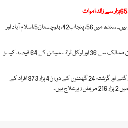
خیبرپختونخوا میں سب سے زیادہ 67 اموات رپورٹ ہوئی ہیں۔ سندھ میں56، پنجاب42، بلوچستان5،اسلام آباد اور
اب تک 1970 افراد صحت یاب ہوچکے ہیں جب کہ بیرون ممالک سے 36 اور لوکل ٹرانسمیشن کے 64 فیصد کیسز
ملک بھر میں اب تک ایک لاکھ 4 ہزار 302 ٹیسٹ کیے گئے اور گزشتہ 24 گھنٹوں کے دوران4 ہزار 873 افراد کے