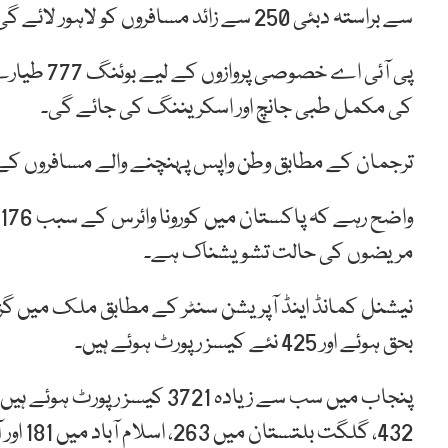
سے براستہ دبئی 250 سے زائد مسافروں کو لاہور لائے گی۔
پی آئی اے
کی مکمل طبی جانچ اور اسکریننگ کی جائے گی۔
ترجمان کے مطابق وطن واپس پہنچنے والے مسافروں کے کو
مریضوں کی حالت تشویشناک ہے۔
بحق ہوئے اور 425 نئے کیسز رپورٹ ہوئے ہیں۔
432، گلگت بلتستان میں 263، اسلام آباد میں 181 اور آزاد کشمیرمیں 49 کیسز رپورٹ ہو چکے ہیں۔