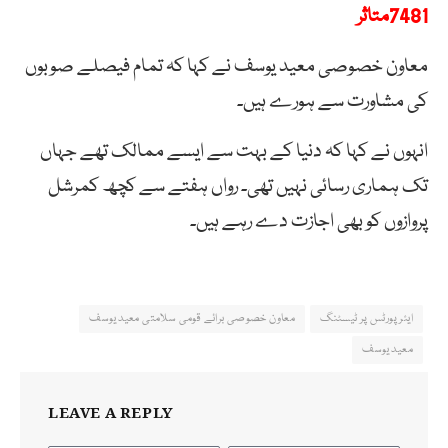
7481متاثر
معاون خصوصی معید یوسف نے کہا کہ تمام فیصلے صوبوں
کی مشاورت سے ہورے ہیں۔
انہوں نے کہا کہ دنیا کے بہت سے ایسے ممالک تھے جہاں
تک ہماری رسائی نہیں تھی۔ رواں ہفتے سے کچھ کمرشل
پروازوں کو بھی اجازت دے رہے ہیں۔
ایئر پورٹس پر ٹیسٹنگ
معاون خصوصی برائے قومی سلامتی معید یوسف
معید یوسف
LEAVE A REPLY