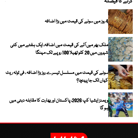
کرنے کا فیصلہ
چھی
4 روز میں سونے کی قیمت میں بڑا اضافہ
ملک بھر میں آٹے کی قیمت میں اضافہ، ایک ہفتے میں کئی
شہروں میں 20 کلو تھیلا 100 روپے تک مہنگا
سونے کی قیمت میں مسلسل تیسرے روز بڑا اضافہ ، فی تولہ ریٹ
کہاں تک جا پہنچا؟
ویمنز ایشیا کپ 2026، پاکستان اور بھارت کا مقابلہ دبئی میں
ہو گا