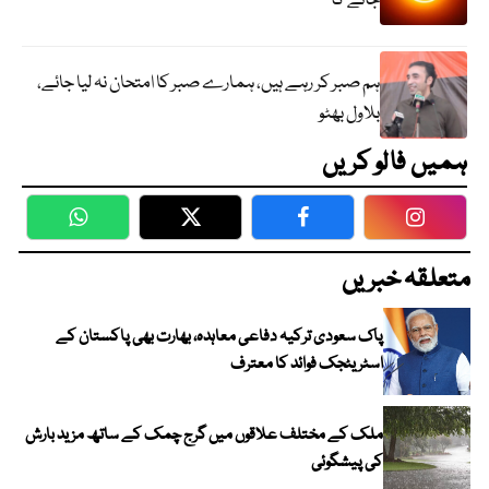
جائے گا
ہم صبر کر رہے ہیں، ہمارے صبر کا امتحان نہ لیا جائے،
بلاول بھٹو
ہمیں فالو کریں
WhatsApp
Twitter
Facebook
Faceboo
متعلقہ خبریں
پاک سعودی ترکیہ دفاعی معاہدہ، بھارت بھی پاکستان کے
اسٹریٹجک فوائد کا معترف
ملک کے مختلف علاقوں میں گرج چمک کے ساتھ مزید بارش
کی پیشگوئی