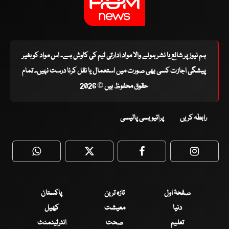
ہم نیوز پر شائع یا نشر ہونے والا مواد ادارتی ٹیم کی کاوش ہے۔ اس مواد کو بغیر
پیشگی اجازت کسی بھی صورت میں استعمال یا نقل کرنا درست نہیں۔ تمام
حقوق محفوظ ہیں © 2026
رابطہ کریں
پرائیویسی پالیسی
WhatsApp
Twitter
Facebook
Faceboo
صفحۂ اول
تازہ ترین
پاکستان
دنیا
معیشت
کھیل
تعلیم
صحت
انٹرٹینمنٹ