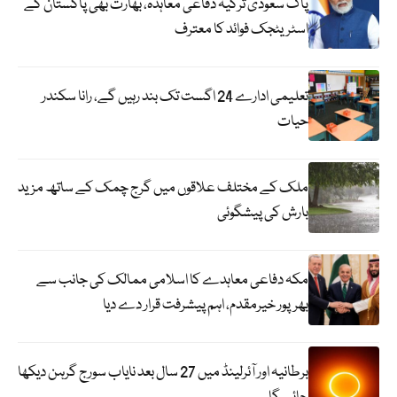
پاک سعودی ترکیہ دفاعی معاہدہ، بھارت بھی پاکستان کے
اسٹریٹجک فوائد کا معترف
تعلیمی ادارے 24 اگست تک بند رہیں گے، رانا سکندر
حیات
ملک کے مختلف علاقوں میں گرج چمک کے ساتھ مزید
بارش کی پیشگوئی
مکہ دفاعی معاہدے کا اسلامی ممالک کی جانب سے
بھرپور خیرمقدم، اہم پیشرفت قرار دے دیا
برطانیہ اور آئرلینڈ میں 27 سال بعد نایاب سورج گرہن دیکھا