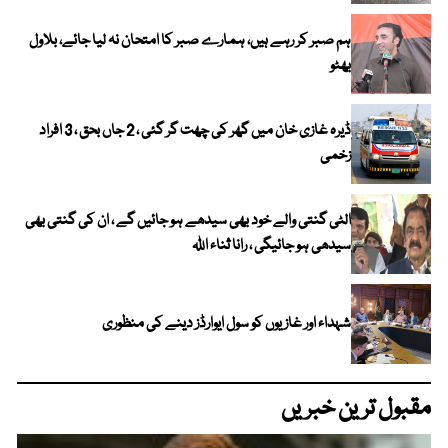
ہم صبر کر رہے ہیں، ہمارے صبر کا امتحان نہ لیا جائے، بلاول
بھٹو
ڈیرہ غازی خان میں گھر کی چھت گر گئی ، 2 جاں بحق ، 3 افراد
زخمی
الٹی گنتی والے خود بھی سیدھے ہو جائیں گے ، ان کی گنتی بھی
سیدھی ہو جائیگی ، رانا ثناء اللہ
شہداء اور غازیوں کو سول ایوارڈز دینے کی منظوری
مقبول ترین خبریں