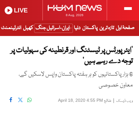
LIVE
8 Aug, 2026
صفحۂ اول
تازہ ترین
پاکستان
دنیا
ایران-اسرائیل جنگ
کھیل
انٹرٹینمنٹ
‘ایئر پورٹس پر ٹیسٹنگ اور قرنطینہ کی سہولیات پر
توجہ دے رہے ہیں’
6 ہزار پاکستانیوں کو ہر ہفتہ پاکستان واپس لاسکیں گے،
معاون خصوصی
|
شائع
April 18, 2020 4:55 PM
ویب ڈیسک