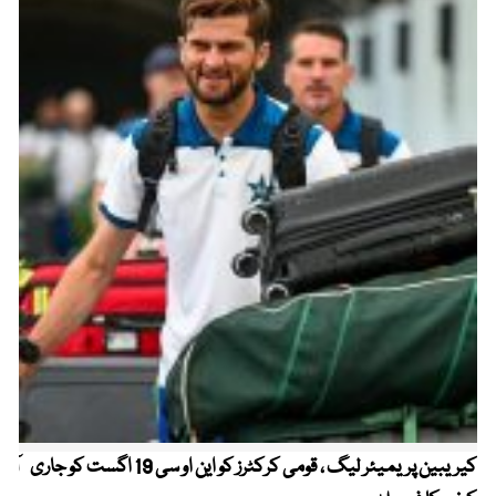
کیریبین پریمیئر لیگ ، قومی کرکٹرز کو این او سی 19 اگست کو جاری
آز