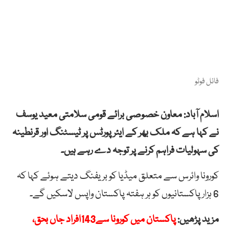
فائل فوٹو
اسلام آباد: معاون خصوصی برائے قومی سلامتی معید یوسف
نے کہا ہے کہ ملک بھر کے ایئر پورٹس پر ٹیسٹنگ اور قرنطینہ
کی سہولیات فراہم کرنے پر توجہ دے رہے ہیں۔
کورونا وائرس سے متعلق میڈیا کو بریفنگ دیتے ہوئے کہا کہ
6 ہزار پاکستانیوں کو ہر ہفتہ پاکستان واپس لاسکیں گے۔
مزید پڑھیں:
پاکستان میں کورونا سے143افراد جاں بحق،