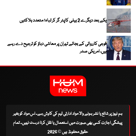
یکے بعد دیگرے 2 ہیلی کاپٹر گر کر تباہ؛ متعدد ہلاکتیں
فوجی کارروائی کے بجائے تہران پر معاشی دباؤ کو ترجیح دے رہے
ہیں، امریکی صدر
ہم نیوز پر شائع یا نشر ہونے والا مواد ادارتی ٹیم کی کاوش ہے۔ اس مواد کو بغیر
پیشگی اجازت کسی بھی صورت میں استعمال یا نقل کرنا درست نہیں۔ تمام
حقوق محفوظ ہیں © 2026