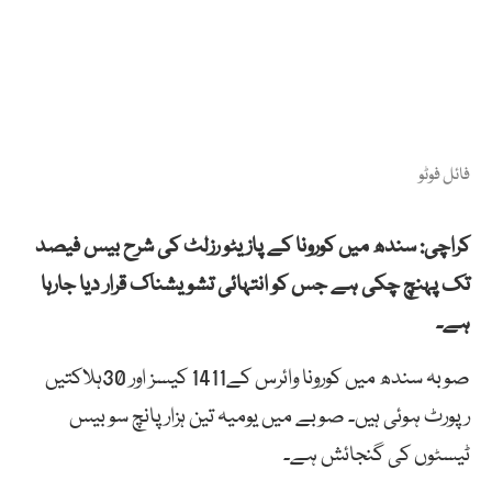
فائل فوٹو
کراچی: سندھ میں کورونا کے پازیٹو رزلٹ کی شرح بیس فیصد
تک پہنچ چکی ہے جس کو انتہائی تشویشناک قرار دیا جارہا
ہے۔
صوبہ سندھ میں کورونا وائرس کے1411 کیسز اور 30ہلاکتیں
رپورٹ ہوئی ہیں۔ صوبے میں یومیہ تین ہزار پانچ سو بیس
ٹیسٹوں کی گنجائش ہے۔