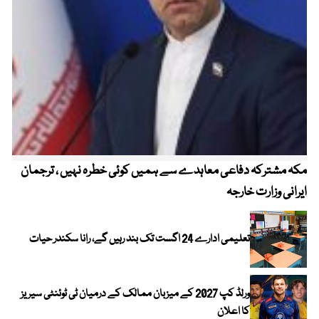
مکہ مشترکہ دفاعی معاہدے سے ہمیں کوئی خطرہ نہیں ، ترجمان
4 روز میں سونے کی قیمت میں بڑا اضافہ
ایرانی وزارت خارجہ
تعلیمی ادارے 24 اگست تک بند رہیں گے، رانا سکندر حیات
ورلڈ کپ 2027 کے میزبان ممالک کے درمیان ٹی ٹوئنٹی سیریز
کا اعلان