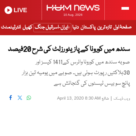
LIVE
10 Aug, 2026
صفحۂ اول
تازہ ترین
پاکستان
دنیا
ایران-اسرائیل جنگ
کھیل
انٹرٹینمنٹ
سندھ میں کورونا کے پازیٹو رزلٹ کی شرح 20فیصد
صوبہ سندھ میں کورونا وائرس کے1411 کیسز اور
30ہلاکتیں رپورٹ ہوئی ہیں۔ صوبے میں یومیہ تین ہزار
پانچ سو بیس ٹیسٹوں کی گنجائش ہے
|
شائع
April 13, 2020 8:30 AM
ویب ڈیسک