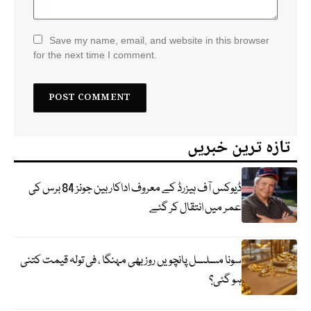
Save my name, email, and website in this browser
for the next time I comment.
تازہ ترین خبریں
ڈیوکس آف ہیزرڈ کے معروف اداکار بین جونز 84 برس کی
عمر میں انتقال کر گئے
سونا مسلسل پانچویں روز بھی مہنگا ، فی تولہ قیمت کتنی
ہو گئی؟