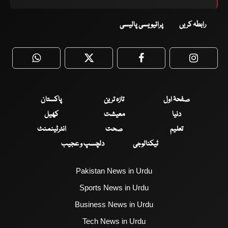
رابطہ کریں
پرائیویسی پالیسی
WhatsApp
Twitter
Facebook
Faceboo
صفحۂ اول
تازہ ترین
پاکستان
دنیا
معیشت
کھیل
تعلیم
صحت
انٹرٹینمنٹ
ٹیکنالوجی
دلچسپ و عجیب
Pakistan News in Urdu
Sports News in Urdu
Business News in Urdu
Tech News in Urdu