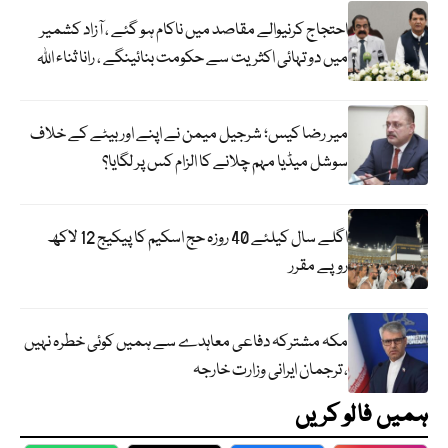
احتجاج کرنیوالے مقاصد میں ناکام ہو گئے ، آزاد کشمیر
میں دو تہائی اکثریت سے حکومت بنائینگے ، رانا ثناء اللہ
میر رضا کیس؛ شرجیل میمن نے اپنے اور بیٹے کے خلاف
سوشل میڈیا مہم چلانے کا الزام کس پر لگایا؟
اگلے سال کیلئے 40 روزہ حج اسکیم کا پیکیج 12 لاکھ
روپے مقرر
مکہ مشترکہ دفاعی معاہدے سے ہمیں کوئی خطرہ نہیں
، ترجمان ایرانی وزارت خارجہ
ہمیں فالو کریں