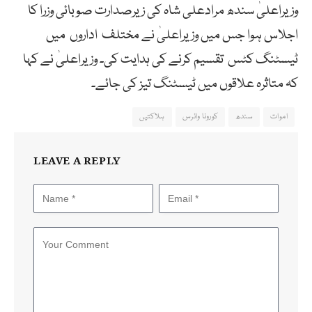
وزیراعلیٰ سندھ مرادعلی شاہ کی زیرصدارت صوبائی وزرا کا
اجلاس ہوا جس میں وزیراعلیٰ نے مختلف اداروں میں
ٹیسٹنگ کٹس تقسیم کرنے کی ہدایت کی۔ وزیراعلیٰ نے کہا
کہ متاثرہ علاقوں میں ٹیسٹنگ تیز کی جائے۔
اموات
سندھ
کورونا وائرس
ہلاکتیں
LEAVE A REPLY