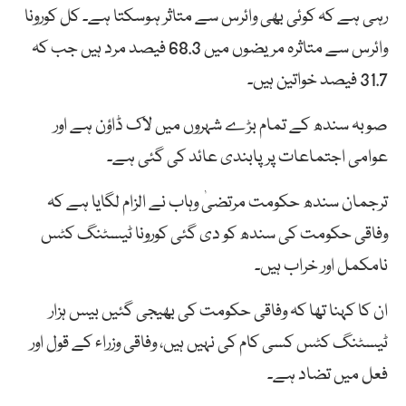
رہی ہے کہ کوئی بھی وائرس سے متاثر ہوسکتا ہے۔ کل کورونا
وائرس سے متاثرہ مریضوں میں 68.3 فیصد مرد ہیں جب کہ
31.7 فیصد خواتین ہیں۔
صوبہ سندھ کے تمام بڑے شہروں میں لاک ڈاؤن ہے اور
عوامی اجتماعات پر پابندی عائد کی گئی ہے۔
ترجمان سندھ حکومت مرتضیٰ وہاب نے الزام لگایا ہے کہ
وفاقی حکومت کی سندھ کو دی گئی کورونا ٹیسٹنگ کٹس
نامکمل اور خراب ہیں۔
ان کا کہنا تھا کہ وفاقی حکومت کی بھیجی گئیں بیس ہزار
ٹیسٹنگ کٹس کسی کام کی نہیں ہیں، وفاقی وزراء کے قول اور
فعل میں تضاد ہے۔