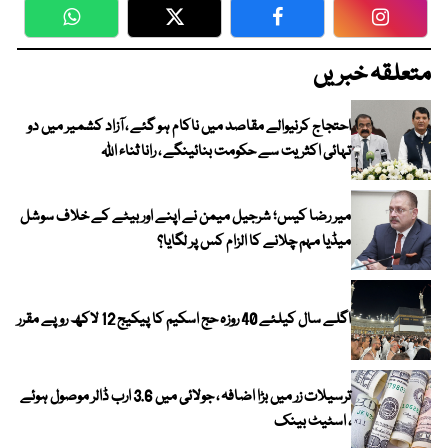
WhatsApp
Twitter
Facebook
Faceboo
متعلقہ خبریں
احتجاج کرنیوالے مقاصد میں ناکام ہو گئے ، آزاد کشمیر میں دو
تہائی اکثریت سے حکومت بنائینگے ، رانا ثناء اللہ
میر رضا کیس؛ شرجیل میمن نے اپنے اور بیٹے کے خلاف سوشل
میڈیا مہم چلانے کا الزام کس پر لگایا؟
اگلے سال کیلئے 40 روزہ حج اسکیم کا پیکیج 12 لاکھ روپے مقرر
ترسیلات زر میں بڑا اضافہ ، جولائی میں 3.6 ارب ڈالر موصول ہوئے
، اسٹیٹ بینک