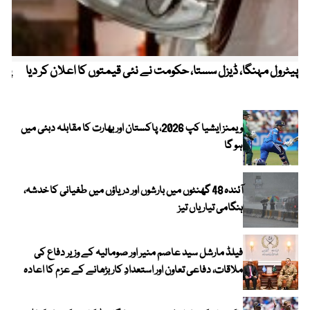
پیٹرول مہنگا، ڈیزل سستا، حکومت نے نئی قیمتوں کا اعلان کر دیا
پنج
ویمنز ایشیا کپ 2026، پاکستان اور بھارت کا مقابلہ دبئی میں
ہو گا
آئندہ 48 گھنٹوں میں بارشوں اور دریاؤں میں طغیانی کا خدشہ،
ہنگامی تیاریاں تیز
فیلڈ مارشل سید عاصم منیر اور صومالیہ کے وزیر دفاع کی
ملاقات، دفاعی تعاون اور استعدادِ کار بڑھانے کے عزم کا اعادہ