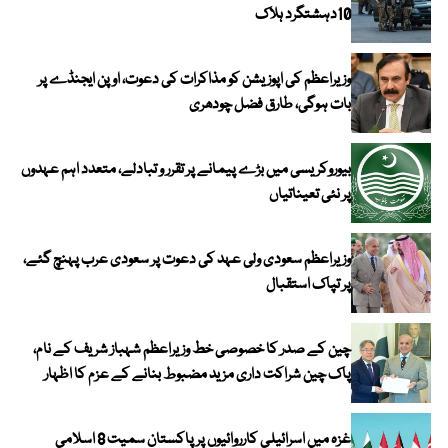
10دہشتگرد ہلاک
وزیراعظم کی اپوزیشن کو مذاکرات کی دعوت، اوپن ایجنڈے پر
بات ہوگی، طارق فضل چودھری
بیوروکریسی میں بڑے پیمانے پر تقرر و تبادلے، متعدد اہم عہدوں
پر نئی تعیناتیاں
وزیراعظم سعودی ولی عہد کی دعوت پر سعودی عرب پہنچ گئے،
پر تپاک استقبال
چین کے صدر کا خصوصی خط وزیراعظم شہباز شریف کے نام،
پاک چین شراکت داری مزید مضبوط بنانے کے عزم کا اظہار
غزہ میں اسرائیلی کارروائیوں پر پاکستان سمیت 8 اسلامی