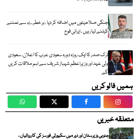
جنگی صلاحیتوں میں اضافہ کر دیا ، ہر خطرے سے نمٹنے
کیلئے تیار ہیں ، ایرانی فوج
ترک صدر کا ایک روزہ دورہ سعودی عرب کا اعلان، سعودی
ولی عہد اور وزیراعظم شہباز شریف سے اہم ملاقات کریں
گے
ہمیں فالو کریں
WhatsApp
Twitter
Facebook
Faceboo
متعلقہ خبریں
جنوبی وزیرستان اور دیر میں سکیورٹی فورسز کی کارروائیاں ،