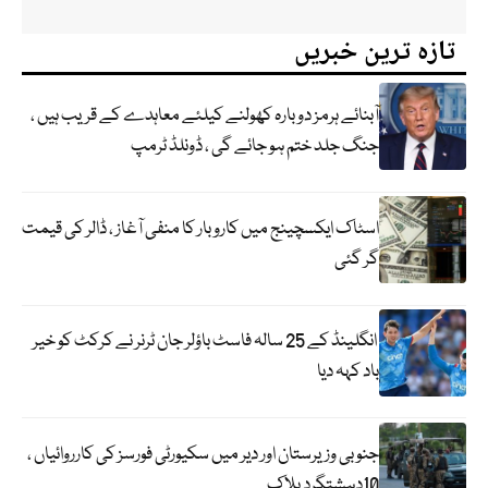
تازہ ترین خبریں
آبنائے ہرمز دوبارہ کھولنے کیلئے معاہدے کے قریب ہیں ،
جنگ جلد ختم ہو جائے گی ، ڈونلڈ ٹرمپ
اسٹاک ایکسچینج میں کاروبار کا منفی آغاز ، ڈالر کی قیمت
گر گئی
انگلینڈ کے 25 سالہ فاسٹ باؤلر جان ٹرنر نے کرکٹ کو خیر
باد کہہ دیا
جنوبی وزیرستان اور دیر میں سکیورٹی فورسز کی کارروائیاں ،
10دہشتگرد ہلاک