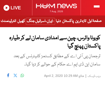
LIVE
7 Aug, 2026
صفحۂ اول
تازہ ترین
پاکستان
دنیا
ایران-اسرائیل جنگ
کھیل
انٹرٹینمنٹ
کورونا وائرس، چین سے امدادی سامان لے کر طیارہ
پاکستان پہنچ گیا
ترجمان پی آئی اے کے مطابق کسٹمز کلیئرنس کے بعد
سامان این ڈی ایم اے حکام کے حوالے کر دیا گیا۔
|
شائع
April 2, 2020 10:29 AM
ویب ڈیسک