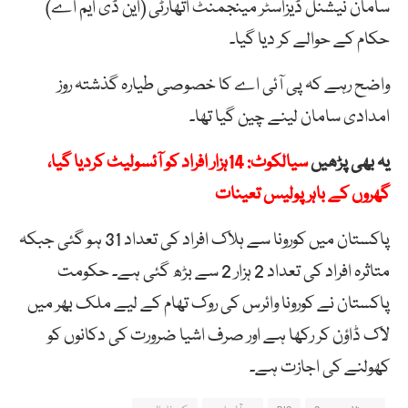
سامان نیشنل ڈیزاسٹر مینجمنٹ اتھارٹی (این ڈی ایم اے)
حکام کے حوالے کر دیا گیا۔
واضح رہے کہ پی آئی اے کا خصوصی طیارہ گذشتہ روز
امدادی سامان لینے چین گیا تھا۔
یہ بھی پڑھیں
سیالکوٹ: 14ہزار افراد کو آئسولیٹ کردیا گیا،
گھروں کے باہر پولیس تعینات
پاکستان میں کورونا سے ہلاک افراد کی تعداد 31 ہو گئی جبکہ
متاثرہ افراد کی تعداد 2 ہزار 2 سے بڑھ گئی ہے۔ حکومت
پاکستان نے کورونا وائرس کی روک تھام کے لیے ملک بھر میں
لاک ڈاؤن کر رکھا ہے اور صرف اشیا ضرورت کی دکانوں کو
کھولنے کی اجازت ہے۔