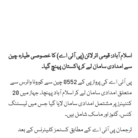
اسلام آباد: قومی ائر لائن (پی آئی اے) کا خصوصی طیارہ چین
سے امدادی سامان لے کر پاکستان پہنچ گیا۔
پی آئی اے کی پرواز پی کے 8552 چین سے کورونا وائرس سے
متعلق امدادی سامان لے کر اسلام آباد پہنچا۔ جہاز میں 20
کنٹینرز پر مشتمل امدادی سامان لایا گیا جس میں ٹیسٹنگ
کٹس، گلوز اور ماسک شامل ہیں۔
ترجمان پی آئی اے کے مطابق کسٹمز کلیئرنس کے بعد