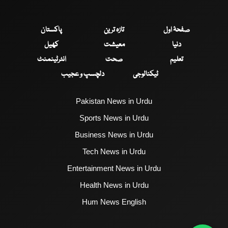
صفحۂ اول
تازہ ترین
پاکستان
دنیا
معیشت
کھیل
تعلیم
صحت
انٹرٹینمنٹ
ٹیکنالوجی
دلچسپ و عجیب
Pakistan News in Urdu
Sports News in Urdu
Business News in Urdu
Tech News in Urdu
Entertainment News in Urdu
Health News in Urdu
Hum News English