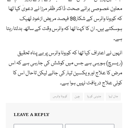
معاون خصوصی برائے صحت ڈاکٹر ظفر مرزا نے دعویٰ کیا تھا
کہ کورونا وائرس کے شکار98 فیصد مریض ازخود ٹھیک
ہوسکتے ہیں۔ ان کا کہنا تھا کہ وائرس وقت کے ساتھ بدلتا رہتا
ہے۔
انہوں نے اعتراف کیا تھا کہ کورونا وائرس پر بے پناہ تحقیق
(ریسرچ) ہورہی ہے جس میں کوشش کی جارہی ہے کہ اس
مرض کا علاج اور ویکسین تیار کی جائے لیکن تاحال اس کا
کوئی علاج دریافت نہیں ہوا ہے۔
جان لیوا
جنوبی کوریا
چین
کورونا وائرس
LEAVE A REPLY