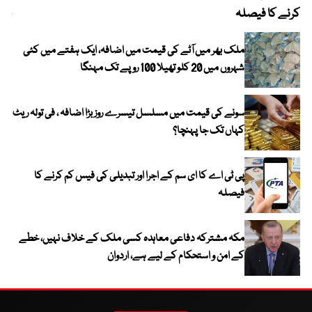
کرنے کا فیصلہ
چھی
ملک بھر میں آٹے کی قیمت میں اضافہ، ایک ہفتے میں کئی
شہروں میں 20 کلو تھیلا 100 روپے تک مہنگا
سونے کی قیمت میں مسلسل تیسرے روز بڑا اضافہ ، فی تولہ ریٹ
کہاں تک جا پہنچا؟
پی ٹی اے کا ای سم کے اجرا اور تبدیلی کی فیس کم کرنے کا
فیصلہ
مکہ مشترکہ دفاعی معاہدہ کسی ملک کے خلاف نہیں، خطے
کے امن و استحکام کے لیے ہے، اردوان