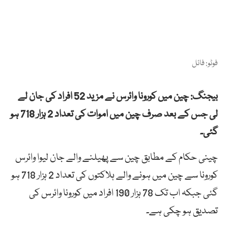
فوٹو: فائل
بیجنگ: چین میں کورونا وائرس نے مزید 52 افراد کی جان لے
لی جس کے بعد صرف چین میں اموات کی تعداد 2 ہزار 718 ہو
گئی۔
چینی حکام کے مطابق چین سے پھیلنے والے جان لیوا وائرس
کورونا سے چین میں ہونے والے ہلاکتوں کی تعداد 2 ہزار 718 ہو
گئی جبکہ اب تک 78 ہزار 190 افراد میں کورونا وائرس کی
تصدیق ہو چکی ہے۔