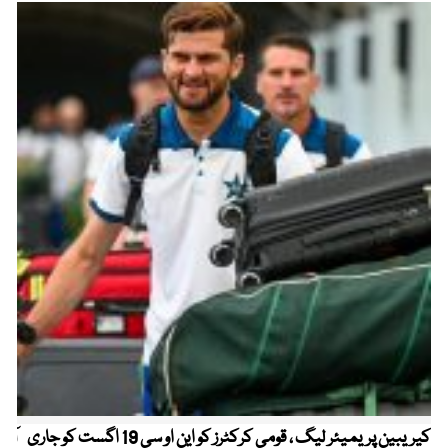
کیریبین پریمیئر لیگ ، قومی کرکٹرز کو این او سی 19 اگست کو جاری
آز