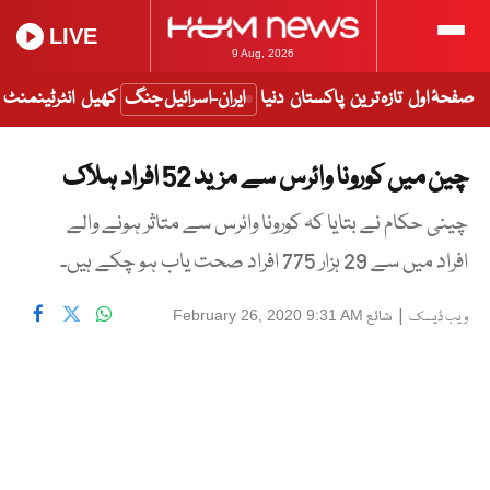
LIVE
9 Aug, 2026
صفحۂ اول
تازہ ترین
پاکستان
دنیا
ایران-اسرائیل جنگ
کھیل
انٹرٹینمنٹ
چین میں کورونا وائرس سے مزید 52 افراد ہلاک
چینی حکام نے بتایا کہ کورونا وائرس سے متاثر ہونے والے
افراد میں سے 29 ہزار 775 افراد صحت یاب ہو چکے ہیں۔
|
شائع
February 26, 2020 9:31 AM
ویب ڈیسک