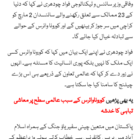
وفاقی وزیر سائنس و ٹیکنالوجی فواد چودھری نے کہا کہ دنیا
کے 23 ممالک سے تعلق رکھنے والے سائنسدان 2 مارچ کو
کراچی میں سر جوڑ کر بیٹھیں گے اور کورونا وائرس کے حوالے
سے تبادلہ خیال کیا جائے گا۔
فواد چودھری نے اپنے ایک بیان میں کہا کہ کورونا وائرس کسی
ایک ملک کا نہیں بلکہ پوری انسانیت کا مسئلہ ہے۔ انہوں
نے زور دے کر کہا کہ عالمی تعاون کے ذریعے ہی اس بڑے
چیلنج کا سامنا کیا جا سکتا ہے۔
یہ بھی پڑھیں
کوروناوائرس کے سبب عالمی سطح پر معاشی
تباہی کا خدشہ
پاکستان میں متعین چینی سفیر یاؤ جنگ کے ہمراہ اسلام
آباد میں پریس کانفرنس سے خطاب کرتے ہوئے وزیراعظم کے