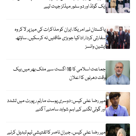
ایک گولڈ اور دو سلور میڈلز جیت لیے
پاکستان نے امریکا، ایران کو مذاکرات کی میز پر لا کر وہ
سفارتی کردار اداکیا جو بڑی طاقتیں نہ کرسکیں، ساؤتھ
ایشین وائسز
جماعت اسلامی کا 16 اگست سے ملک بھر میں بیک
وقت دھرنوں کا اعلان
میر رضا علی کیس: دوسری پوسٹ مارٹم رپورٹ میں تشدد
اور گولی لگنے کے اہم شواہد سامنے آگئے
میر رضا علی کیس، جبران ناصر کا تفتیشی ٹیم تبدیل کرنے