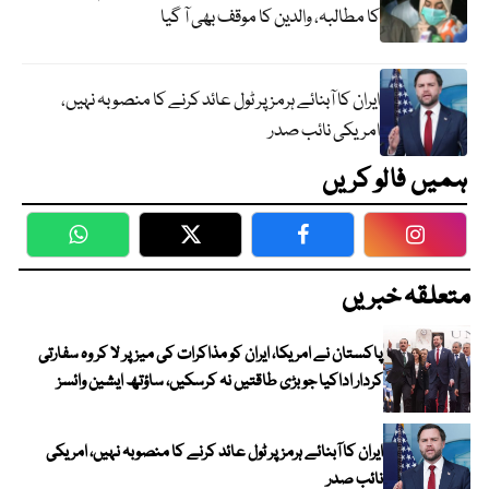
کا مطالبہ، والدین کا موقف بھی آ گیا
ایران کا آبنائے ہرمز پر ٹول عائد کرنے کا منصوبہ نہیں،
امریکی نائب صدر
ہمیں فالو کریں
WhatsApp
Twitter
Facebook
Faceboo
متعلقہ خبریں
پاکستان نے امریکا، ایران کو مذاکرات کی میز پر لا کر وہ سفارتی
کردار اداکیا جو بڑی طاقتیں نہ کرسکیں، ساؤتھ ایشین وائسز
ایران کا آبنائے ہرمز پر ٹول عائد کرنے کا منصوبہ نہیں، امریکی
نائب صدر