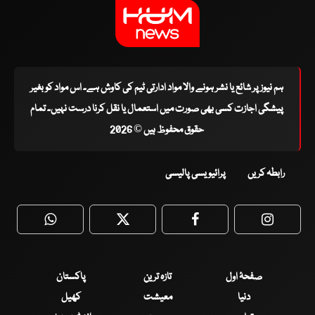
ہم نیوز پر شائع یا نشر ہونے والا مواد ادارتی ٹیم کی کاوش ہے۔ اس مواد کو بغیر
پیشگی اجازت کسی بھی صورت میں استعمال یا نقل کرنا درست نہیں۔ تمام
حقوق محفوظ ہیں © 2026
رابطہ کریں
پرائیویسی پالیسی
WhatsApp
Twitter
Facebook
Faceboo
صفحۂ اول
تازہ ترین
پاکستان
دنیا
معیشت
کھیل