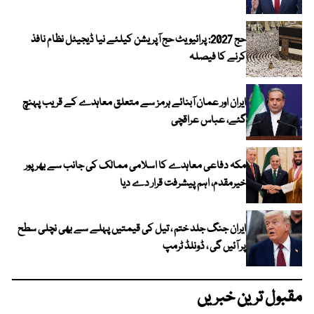
حج 2027: پرائیویٹ حج آپریشن کیلئے نیا ڈیجیٹل نظام نافذ
کرنے کا فیصلہ
ایران اور عمان آبنائے ہرمز سے متعلق معاہدے کے قریب پہنچ
گئے، عباس عراقچی
مکہ دفاعی معاہدے کا اسلامی ممالک کی جانب سے بھرپور
خیرمقدم، اہم پیشرفت قرار دے دیا
ایران جنگ جلد ختم ، تیل کی قیمتیں پہلے سے بھی نچلی سطح
پر آئیں گی ، ڈونلڈ ٹرمپ
مقبول ترین خبریں