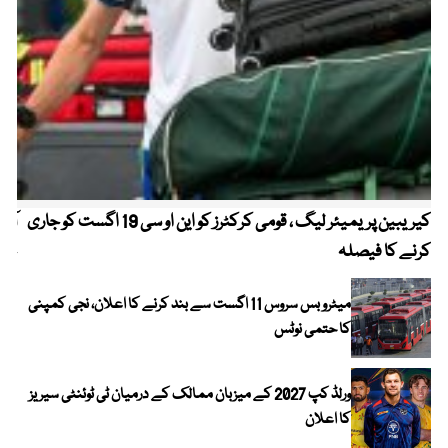
کیریبین پریمیئر لیگ ، قومی کرکٹرز کو این او سی 19 اگست کو جاری
آز
کرنے کا فیصلہ
چھی
میٹرو بس سروس 11 اگست سے بند کرنے کا اعلان، نجی کمپنی
کا حتمی نوٹس
ورلڈ کپ 2027 کے میزبان ممالک کے درمیان ٹی ٹوئنٹی سیریز
کا اعلان