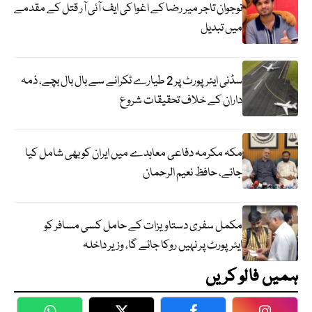
نوجوان تاجر میر رضا کے اغوا کی ایف آئی آر قتل کے مقدمے
میں تبدیل
سڈنی ایئرپورٹ پر 2 طیارے ٹکرانے سے بال بال بچے، ذمہ
داران کے خلاف تحقیقات شروع
مکہ مکرمہ دفاعی معاہدے میں ایران کو بھی شامل کیا
جائے، حافظ نعیم الرحمان
مکمل سفری دستاویزات کے حامل کسی مسافر کو
ایئرپورٹ پر نہیں روکا جائے گا، وزیر داخلہ
ہمیں فالو کریں