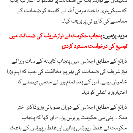
سلیمان نے نوازشریف کی ضمانت پر گفتگو کا آغاز کیا جب
کہ سیکریٹری داخلہ مومن آغا نے کابینہ کو ضمانت کے
معاملے کی کارروائی پر بریف کیا۔
مزید پڑھیں:
پنجاب حکومت نے نواز شریف کی ضمانت میں
توسیع کی درخواست مسترد کردی
ذرائع کے مطابق اجلاس میں پنجاب کابینہ کے سات وزرا نے
نواز شریف کی ضمانت کی بھرپور مخالفت کی جب کہ اہم وزرا
خاموش رہے۔ اس کے بعد تمام وزرا نے حتمی فیصلے کا
اختیار وزیر اعلیٰ کو دیا۔
ذرائع کے مطابق اجلاس کے دوران صوبائی وزیرڈاکٹر اختر
ملک اپنی ہی حکومت پر برس پڑے اور کہا کہ پنجاب
حکومت نے غلط رپورٹس بنائیں اور غلط رپورٹس کے باعث