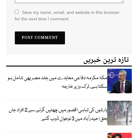
Save my name, email, and website in this browser
for the next time I comment.
تازہ ترین خبریں
مکہ مکرمہ دفاعی معاہدے میں جلد مصر بھی شامل ہو
سکتا ہے، ترک وزیر خارجہ
بارشوں کی تباہی؛ قصور میں چھتیں گرنے سے 2 افراد جاں
بحق؛ حیدرآباد میں 3 نوجوان ڈوب گئے