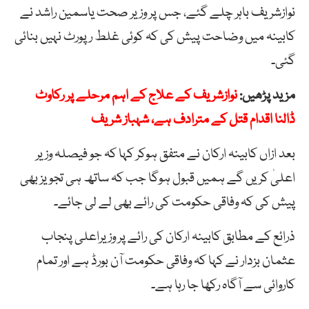
نوازشریف باہر چلے گئے، جس پر وزیر صحت یاسمین راشد نے
کابینہ میں وضاحت پیش کی کہ کوئی غلط رپورٹ نہیں بنائی
گئی۔
مزید پڑھیں:
نوازشریف کے علاج کے اہم مرحلے پر رکاوٹ
ڈالنا اقدام قتل کے مترادف ہے، شہباز شریف
بعد ازاں کابینہ ارکان نے متفق ہوکر کہا کہ جو فیصلہ وزیر
اعلیٰ کریں گے ہمیں قبول ہوگا جب کہ ساتھ ہی تجویز بھی
پیش کی کہ وفاقی حکومت کی رائے بھی لے لی جائے۔
ذرائع کے مطابق کابینہ ارکان کی رائے پر وزیراعلی پنجاب
عثمان بزدار نے کہا کہ وفاقی حکومت آن بورڈ ہے اور تمام
کاروائی سے آگاہ رکھا جا رہا ہے۔