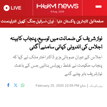
LIVE
9 Aug, 2026
صفحۂ اول
تازہ ترین
پاکستان
دنیا
ایران-اسرائیل جنگ
کھیل
انٹرٹینمنٹ
نواز شریف کی ضمانت میں توسیع، پنجاب کابینہ
اجلاس کی اندرونی کہانی سامنے آگئی
اجلاس کے دوران صوبائی وزیر ڈاکٹر اختر ملک نے کہا کہ
پنجاب حکومت نے غلط رپورٹس بنائیں جس کے باعث
نوازشریف باہر چلے گئے
|
شائع
February 25, 2020 10:09 PM
ویب ڈیسک