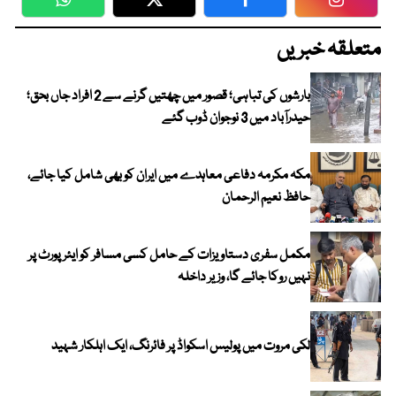
WhatsApp
Twitter
Facebook
Faceboo
متعلقہ خبریں
بارشوں کی تباہی؛ قصور میں چھتیں گرنے سے 2 افراد جاں بحق؛
حیدرآباد میں 3 نوجوان ڈوب گئے
مکہ مکرمہ دفاعی معاہدے میں ایران کو بھی شامل کیا جائے،
حافظ نعیم الرحمان
مکمل سفری دستاویزات کے حامل کسی مسافر کو ایئرپورٹ پر
نہیں روکا جائے گا، وزیر داخلہ
لکی مروت میں پولیس اسکواڈ پر فائرنگ، ایک اہلکار شہید