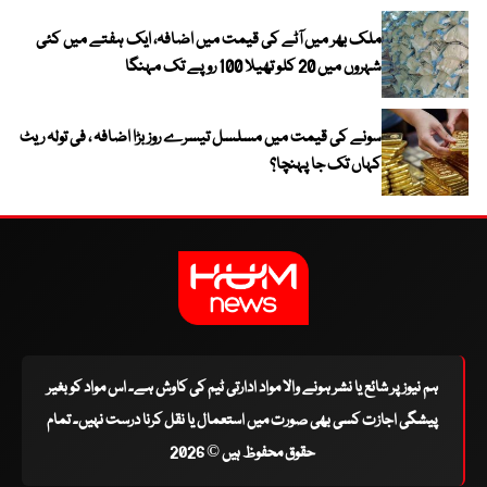
ملک بھر میں آٹے کی قیمت میں اضافہ، ایک ہفتے میں کئی
شہروں میں 20 کلو تھیلا 100 روپے تک مہنگا
سونے کی قیمت میں مسلسل تیسرے روز بڑا اضافہ ، فی تولہ ریٹ
کہاں تک جا پہنچا؟
ہم نیوز پر شائع یا نشر ہونے والا مواد ادارتی ٹیم کی کاوش ہے۔ اس مواد کو بغیر
پیشگی اجازت کسی بھی صورت میں استعمال یا نقل کرنا درست نہیں۔ تمام
حقوق محفوظ ہیں © 2026