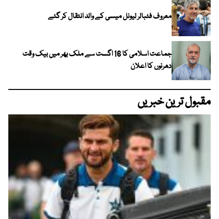
معروف فٹبالر لیونل میسی کے والد انتقال کر گئے
جماعت اسلامی کا 16 اگست سے ملک بھر میں بیک وقت
دھرنوں کا اعلان
مقبول ترین خبریں