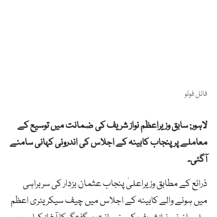
فائل فوٹو
لاہور: سابق وزیراعظم نواز شریف کی ضمانت میں توسیع کے
معاملے پر پنجاب کابینہ کے اجلاس کی اندرونی کہانی سامنے
آگئی۔
ذرائع کے مطابق وزیراعلیٰ پنجاب عثمان بزدار کی سربراہی
میں ہونے والے کابینہ کے اجلاس میں چیف سیکریٹری اعظم