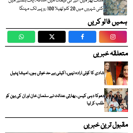
ملک بھر میں آٹے کی قیمت میں اضافہ، ایک ہفتے میں
کئی شہروں میں 20 کلو تھیلا 100 روپے تک مہنگا
ہمیں فالو کریں
WhatsApp
Twitter
Facebook
Faceboo
متعلقہ خبریں
شادی کا کوئی ارادہ نہیں، اکیلی بے حد خوش ہوں، امیشا پٹیل
دھوکا دہی کیس ، بھارتی عدالت نے سلمان خان اور ان کی بہن کو
طلب کر لیا
مقبول ترین خبریں