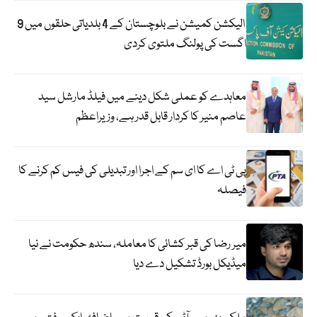
الیکشن کمیشن نے بلوچستان کے 4 بلدیاتی حلقوں میں 9
اگست کی پولنگ ملتوی کردی
معاہدے کو عملی شکل دینے میں فیلڈ مارشل سید
عاصم منیر کا کردار قابل قدر ہے، وزیراعظم
پی ٹی اے کا ای سم کے اجرا اور تبدیلی کی فیس کم کرنے کا
فیصلہ
میر رضا کی قبر کشائی کا معاملہ، سندھ حکومت نے نیا
میڈیکل بورڈ تشکیل دے دیا