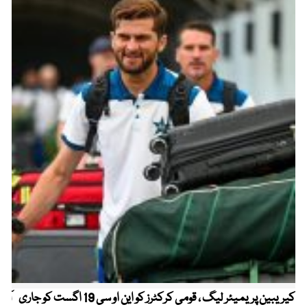
کیریبین پریمیئر لیگ ، قومی کرکٹرز کو این او سی 19 اگست کو جاری
آز