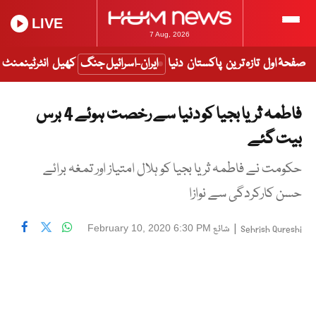
LIVE
7 Aug, 2026
صفحۂ اول
تازہ ترین
پاکستان
دنیا
ایران-اسرائیل جنگ
کھیل
انٹرٹینمنٹ
فاطمہ ثریا بجیا کو دنیا سے رخصت ہوئے 4 برس
بیت گئے
حکومت نے فاطمہ ثریا بجیا کو ہلال امتیاز اور تمغہ برائے
حسن کارکردگی سے نوازا
|
شائع
February 10, 2020 6:30 PM
Sehrish Qureshi