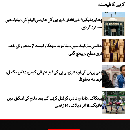
کرنے کا فیصلہ
چھی
پشاور ہائیکورٹ نے افغان شہریوں کی عارضی قیام کی درخواستیں
مسترد کر دیں
عالمی مارکیٹ میں سونا مزید مہنگا ، قیمت 7 ہفتوں کی بلند
ترین سطح پر پہنچ گئی
بانی پی ٹی آئی اور بشریٰ بی بی کی قیدِ تنہائی کیس، دلائل مکمل،
فیصلہ محفوظ
بینکاک ، دادا اور دادی کو قتل کرنے کے بعد ملزم کی اسکول میں
فائرنگ ، 8 افراد ہلاک ، 14 زخمی