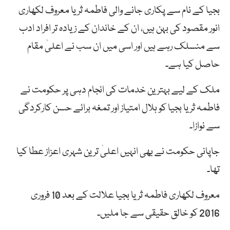
بجیا کے نام سے پکاری جانے والی فاطمہ ثریا معروف لکھاری
انور مقصود کی بہن ہیں، ان کے خاندان کے زیادہ تر افراد ادب
سے منسلک رہے ہیں اور اسی میں ان سب نے اعلیٰ مقام
حاصل کیا ہے۔
ملک کے لیے بہترین خدمات کی انجام دہی پر حکومت نے
فاطمہ ثریا بجیا کو ہلال امتیاز اور تمغہ برائے حسن کارکردگی
سے نوازا۔
جاپانی حکومت نے بھی انہیں اعلیٰ ترین شہری اعزاز عطا کیا
تھا۔
معروف لکھاری فاطمہ ثریا بجیا علالت کے بعد 10 فروری
2016 کو خالق حقیقی سے جا ملیں۔