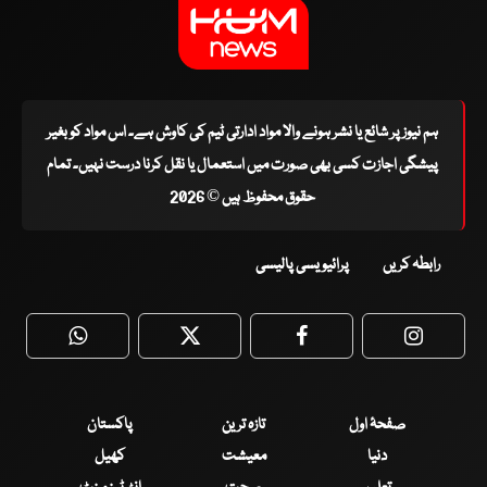
ہم نیوز پر شائع یا نشر ہونے والا مواد ادارتی ٹیم کی کاوش ہے۔ اس مواد کو بغیر
پیشگی اجازت کسی بھی صورت میں استعمال یا نقل کرنا درست نہیں۔ تمام
حقوق محفوظ ہیں © 2026
رابطہ کریں
پرائیویسی پالیسی
WhatsApp
Twitter
Facebook
Faceboo
صفحۂ اول
تازہ ترین
پاکستان
دنیا
معیشت
کھیل