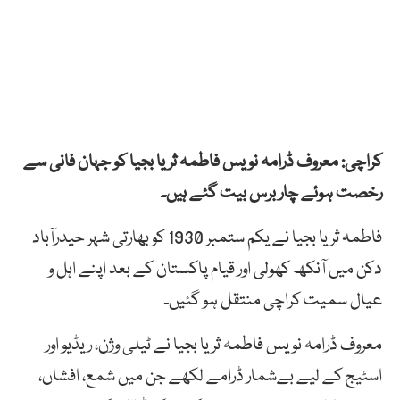
کراچی: معروف ڈرامہ نویس فاطمہ ثریا بجیا کو جہان فانی سے
رخصت ہوئے چار برس بیت گئے ہیں۔
فاطمہ ثریا بجیا نے یکم ستمبر 1930 کو بھارتی شہر حیدرآباد
دکن میں آنکھ کھولی اور قیام پاکستان کے بعد اپنے اہل و
عیال سمیت کراچی منتقل ہو گئیں۔
معروف ڈرامہ نویس فاطمہ ثریا بجیا نے ٹیلی وژن، ریڈیو اور
اسٹیج کے لیے بےشمار ڈرامے لکھے جن میں شمع، افشاں،