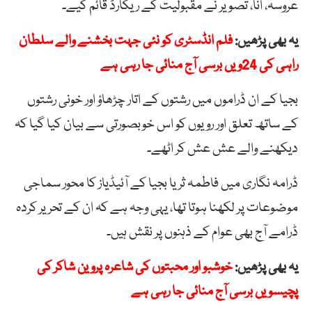
عروسہ، انا، تصویر نے مقبولیت کے ریکارڈ قائم کیے۔
یہ بھی پڑھیں:
فلم انڈسٹری کو نئی جہت بخشنے والے سلطان
راہی کی 24ویں برسی آج منائی جا رہی ہے
بجیا کے ان ڈراموں میں رشتوں کے اتار چڑھاؤ اور خونی رشتوں
کے ساتھ تعلق اور رویوں کو اس خوبصورتی سے بیان کیا گیا کہ
دیکھنے والے عش عش کر اٹھے۔
ڈرامہ نگاری میں فاطمہ ثریا بجیا کے آئیڈیاز کا محور سماجی
موضوعات پر لکھنا ہوتا تھا، یہی وجہ ہے کہ ان کے تحریر کردہ
ڈرامے آج بھی عوام کے ذہنوں پر نقش ہیں۔
یہ بھی پڑھیں:
خوشبو اور محبتوں کی شاعرہ پروین شاکر کی
پچیسویں برسی آج منائی جا رہی ہے