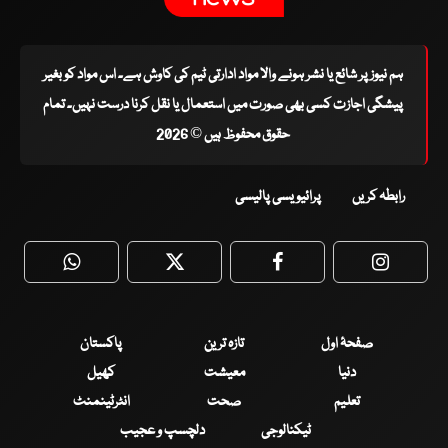
ہم نیوز پر شائع یا نشر ہونے والا مواد ادارتی ٹیم کی کاوش ہے۔ اس مواد کو بغیر
پیشگی اجازت کسی بھی صورت میں استعمال یا نقل کرنا درست نہیں۔ تمام
حقوق محفوظ ہیں © 2026
رابطہ کریں
پرائیویسی پالیسی
WhatsApp
Twitter
Facebook
Faceboo
صفحۂ اول
تازہ ترین
پاکستان
دنیا
معیشت
کھیل
تعلیم
صحت
انٹرٹینمنٹ
ٹیکنالوجی
دلچسپ و عجیب