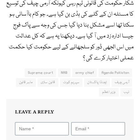
شکار حکومت کی قانونی ٹیم رہی کیونکہ آرمی چیف کی توسیع
کا مسئلہ ان کے گلے کی ہڈی بن گیا ہے۔ جو کام باآسانی ہو
سکتا تھا اسے مشکل بنا دیا گیا جس کی وجہ سے پاک فوج
جیسا ادارہ زد میں آ گیا ہے۔ دیکھنا یہ ہے کہ کل عدالت
میں اس الجھی ڈور کو سلجھانے کے لیے حکومت کیا حکمت
عملی اختیار کرے گی ؟
Supreme court
NAB
army chief
Agenda Pakistan
آرمی چیف
ایجنڈا پاکستان
سپریم کورٹ
قانون سازی
ماہر قانون
نیب
وزیر اعظم
LEAVE A REPLY