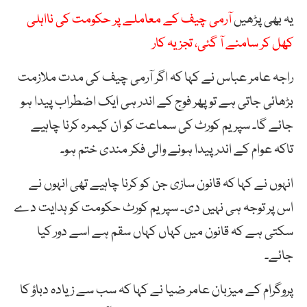
یہ بھی پڑھیں
آرمی چیف کے معاملے پر حکومت کی نااہلی
کھل کر سامنے آ گئی، تجزیہ کار
راجہ عامر عباس نے کہا کہ اگر آرمی چیف کی مدت ملازمت
بڑھائی جاتی ہے تو پھر فوج کے اندر ہی ایک اضطراب پیدا ہو
جائے گا۔ سپریم کورٹ کی سماعت کو ان کیمرہ کرنا چاہیے
تاکہ عوام کے اندر پیدا ہونے والی فکر مندی ختم ہو۔
انہوں نے کہا کہ قانون سازی جن کو کرنا چاہیے تھی انہوں نے
اس پر توجہ ہی نہیں دی۔ سپریم کورٹ حکومت کو ہدایت دے
سکتی ہے کہ قانون میں کہاں کہاں سقم ہے اسے دور کیا
جائے۔
پروگرام کے میزبان عامر ضیا نے کہا کہ سب سے زیادہ دباؤ کا