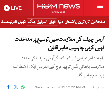
LIVE
9 Aug, 2026
صفحۂ اول
تازہ ترین
پاکستان
دنیا
ایران-اسرائیل جنگ
کھیل
انٹرٹینمنٹ
آرمی چیف کی ملازمت میں توسیع پر مداخلت
نہیں کرنی چاہیے، ماہر قانون
راجہ عامر عباس نے کہا کہ اگر آرمی چیف کی مدت
ملازمت بڑھائی گئی تو پھر فوج کے اندر ہی ایک اضطراب
پیدا ہو جائے گا۔
|
شائع
November 28, 2019 12:22 AM
ویب ڈیسک