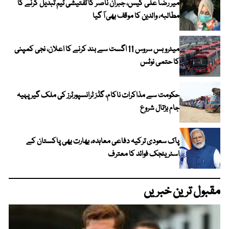
میر رضا علی کیس، جبران ناصر کا تفتیشی ٹیم تبدیل کرنے کا
مطالبہ، والدین کا موقف بھی آ گیا
میٹرو بس سروس 11 اگست سے بند کرنے کا اعلان، نجی کمپنی
کا حتمی نوٹس
حکومت سے مذاکرات ناکام، گڈز ٹرانسپورٹرز کی ملک گیر پہیہ
جام ہڑتال شروع
پاک سعودی ترکیہ دفاعی معاہدہ، بھارت بھی پاکستان کے
اسٹریٹجک فوائد کا معترف
مقبول ترین خبریں