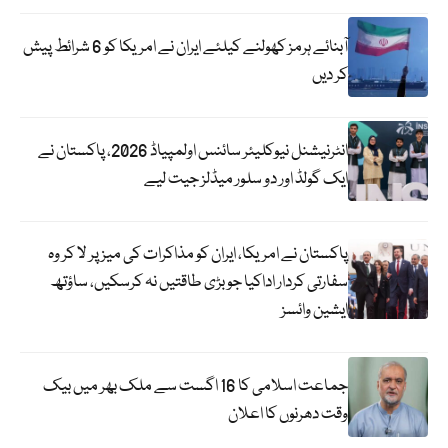
آبنائے ہرمز کھولنے کیلئے ایران نے امریکا کو 6 شرائط پیش
کر دیں
انٹرنیشنل نیوکلیئر سائنس اولمپیاڈ 2026، پاکستان نے
ایک گولڈ اور دو سلور میڈلز جیت لیے
پاکستان نے امریکا، ایران کو مذاکرات کی میز پر لا کر وہ
سفارتی کردار اداکیا جو بڑی طاقتیں نہ کرسکیں، ساؤتھ
ایشین وائسز
جماعت اسلامی کا 16 اگست سے ملک بھر میں بیک
وقت دھرنوں کا اعلان