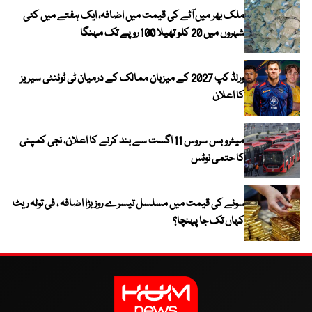
ملک بھر میں آٹے کی قیمت میں اضافہ، ایک ہفتے میں کئی
شہروں میں 20 کلو تھیلا 100 روپے تک مہنگا
ورلڈ کپ 2027 کے میزبان ممالک کے درمیان ٹی ٹوئنٹی سیریز
کا اعلان
میٹرو بس سروس 11 اگست سے بند کرنے کا اعلان، نجی کمپنی
کا حتمی نوٹس
سونے کی قیمت میں مسلسل تیسرے روز بڑا اضافہ ، فی تولہ ریٹ
کہاں تک جا پہنچا؟