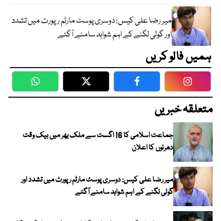
میر رضا علی کیس: دوسری پوسٹ مارٹم رپورٹ میں تشدد
اور گولی لگنے کے اہم شواہد سامنے آگئے
ہمیں فالو کریں
WhatsApp
Twitter
Facebook
Faceboo
متعلقہ خبریں
جماعت اسلامی کا 16 اگست سے ملک بھر میں بیک وقت
دھرنوں کا اعلان
میر رضا علی کیس: دوسری پوسٹ مارٹم رپورٹ میں تشدد اور
گولی لگنے کے اہم شواہد سامنے آگئے