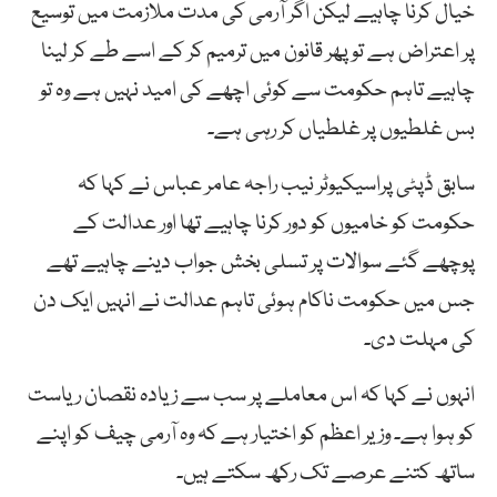
خیال کرنا چاہیے لیکن اگر آرمی کی مدت ملازمت میں توسیع
پر اعتراض ہے تو پھر قانون میں ترمیم کر کے اسے طے کر لینا
چاہیے تاہم حکومت سے کوئی اچھے کی امید نہیں ہے وہ تو
بس غلطیوں پر غلطیاں کر رہی ہے۔
سابق ڈپٹی پراسیکیوٹر نیب راجہ عامر عباس نے کہا کہ
حکومت کو خامیوں کو دور کرنا چاہیے تھا اور عدالت کے
پوچھے گئے سوالات پر تسلی بخش جواب دینے چاہیے تھے
جس میں حکومت ناکام ہوئی تاہم عدالت نے انہیں ایک دن
کی مہلت دی۔
انہوں نے کہا کہ اس معاملے پر سب سے زیادہ نقصان ریاست
کو ہوا ہے۔ وزیر اعظم کو اختیار ہے کہ وہ آرمی چیف کو اپنے
ساتھ کتنے عرصے تک رکھ سکتے ہیں۔