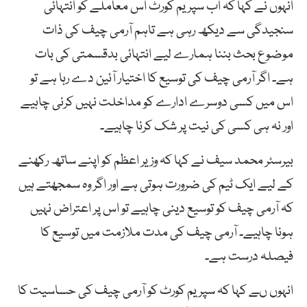
انہوں نے کہا کہ اب سپریم کورٹ اس معاملے کو انتہائی
سنجیدگی سے دیکھ رہی ہے تاہم آرمی چیف کی ذات
موضوع بحث بننا ہمارے لیے انتہائی بدقسمتی کی بات
ہے۔ اگر آرمی چیف کی توسیع کا اختیار آئین دے رہا ہے تو
اس میں کسی دوسرے ادارے کو مداخلت نہیں کرنی چاہیے
اور نہ ہی کسی کی نیت پر شک کرنا چاہیے۔
بیرسٹر محمد سیف نے کہا کہ وزیر اعظم کو اپنے ساتھ رکھنے
کے لیے ایک ٹیم کی ضرورت ہوتی ہے اور اگر وہ سمجھتے ہیں
کہ آرمی چیف کو توسیع دینی چاہیے تو اس پر اعتراض نہیں
ہونا چاہیے۔ آرمی چیف کی مدت ملازمت میں توسیع کا
فیصلہ درست ہے۔
انہوں ںے کہا کہ سپریم کورٹ کو آرمی چیف کی حساسیت کا