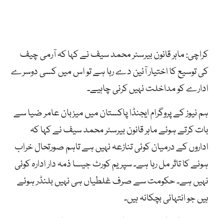
کراچی: ماہر قانون بیرسٹر محمد سیف نے کہا کہ آرمی چیف
کی توسیع کا اختیار آئین دے رہا ہے تو اس میں کسی دوسرے
ادارے کو مداخلت نہیں کرنی چاہیے۔
ہم نیوز کے پروگرام ایجنڈا پاکستان میں میزبان عامر ضیا سے
بات کرتے ہوئے ماہر قانون بیرسٹر محمد سیف نے کہا کہ
اداروں کے درمیان کوئی تنازعہ نہیں ہے تاہم صورتحال خراب
ہونے کا تاثر مل رہا ہے۔ سپریم کورٹ جیسا ذمہ دار ادارہ کوئی
نہیں ہے۔ حکومت سے صرف غلطیاں ہی نہیں بلنڈر ہوئے
ہیں جو انتہائی بچکانہ ہیں۔