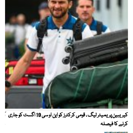
کیریبین پریمیئر لیگ ، قومی کرکٹرز کو این او سی 19 اگست کو جاری
آز
کرنے کا فیصلہ
چھی