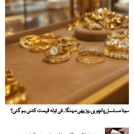
سونا مسلسل پانچویں روز بھی مہنگا ، فی تولہ قیمت کتنی ہو گئی؟
کولم