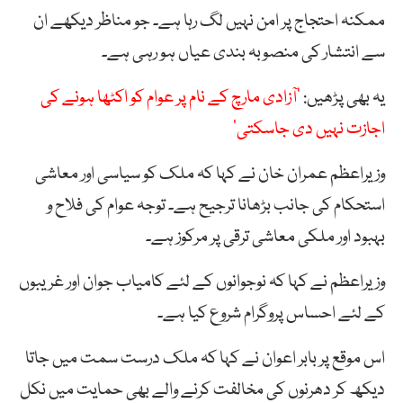
ممکنہ احتجاج پر امن نہیں لگ رہا ہے۔ جو مناظر دیکھے ان
سے انتشار کی منصوبہ بندی عیاں ہو رہی ہے۔
یہ بھی پڑھیں:
’آزادی مارچ کے نام پر عوام کو اکٹھا ہونے کی
اجازت نہیں دی جاسکتی‘
وزیراعظم عمران خان نے کہا کہ ملک کو سیاسی اور معاشی
استحکام کی جانب بڑھانا ترجیح ہے۔ توجہ عوام کی فلاح و
بہبود اور ملکی معاشی ترقی پر مرکوز ہے۔
وزیراعظم نے کہا کہ نوجوانوں کے لئے کامیاب جوان اور غریبوں
کے لئے احساس پروگرام شروع کیا ہے۔
اس موقع پر بابر اعوان نے کہا کہ ملک درست سمت میں جاتا
دیکھ کر دھرنوں کی مخالفت کرنے والے بھی حمایت میں نکل