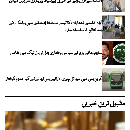
ملک سے فرار ہونے کی خبریں بےبنیاد ہیں، راول شرجیل میمن
آزاد کشمیر انتخابات کا تیسرا مرحلہ؛ 4 حلقوں میں ووٹنگ کے
بعد نتائج کا سلسلہ جاری
سابق وفاقی وزیر نے سیاسی وفاداری بدل لی، ن لیگ میں شامل
گرین بس میں موبائل چوری، ڈرائیور بس تھانے لے گیا، ملزم گرفتار
مقبول ترین خبریں