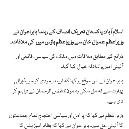
اسلام آباد: پاکستان تحریک انصاف کے رہنما بابر اعوان نے
وزیراعظم عمران خان سے وزیراعظم ہاؤس میں کی ملاقات۔
ذرائع کے مطابق ملاقات میں ملک کی سیاسی، قانونی اور
آئینی امور پر تبادلہ خیال کیا گیا۔
بابر اعوان نے اس موقع پر کہا کہ نریندر مودی کو جو پذیرائی
بھارت سے نہ مل سکی وہ مولانا فضل الرحمان نے فراہم کر
دی ہے۔
وزیر اعظم نے کہا کہ پر امن اور سیاسی احتجاج تمام جماعتوں
کا آئینی حق ہے۔ بابر اعوان نے کہا کہ بظاہر اہوزیشن کا