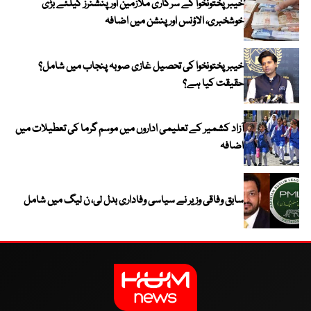
خیبرپختونخوا کے سرکاری ملازمین اور پنشنرز کیلئے بڑی
خوشخبری، الاؤنس اور پنشن میں اضافہ
خیبر پختونخوا کی تحصیل غازی صوبہ پنجاب میں شامل؟
حقیقت کیا ہے؟
آزاد کشمیر کے تعلیمی اداروں میں موسم گرما کی تعطیلات میں
اضافہ
سابق وفاقی وزیر نے سیاسی وفاداری بدل لی، ن لیگ میں شامل