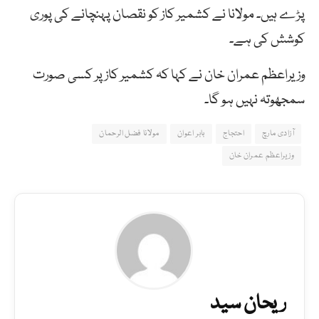
پڑے ہیں۔ مولانا نے کشمیر کاز کو نقصان پہنچانے کی پوری
کوشش کی ہے۔
وزیراعظم عمران خان نے کہا کہ کشمیر کاز پر کسی صورت
سمجھوتہ نہیں ہو گا۔
آزادی مارچ
احتجاج
بابر اعوان
مولانا فضل الرحمان
وزیراعظم عمران خان
ریحان سید