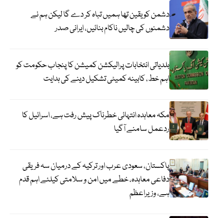
دشمن کو یقین تھا ہمیں تباہ کر دے گا لیکن ہم نے
دشمنوں کی چالیں ناکام بنائیں، ایرانی صدر
بلدیاتی انتخابات پرالیکشن کمیشن کا پنجاب حکومت کو
اہم خط، کابینہ کمیٹی تشکیل دینے کی ہدایت
مکہ معاہدہ انتہائی خطرناک پیش رفت ہے، اسرائیل کا
ردعمل سامنے آگیا
پاکستان، سعودی عرب اور ترکیہ کے درمیان سہ فریقی
دفاعی معاہدہ، خطے میں امن و سلامتی کیلئے اہم قدم
ہے، وزیراعظم