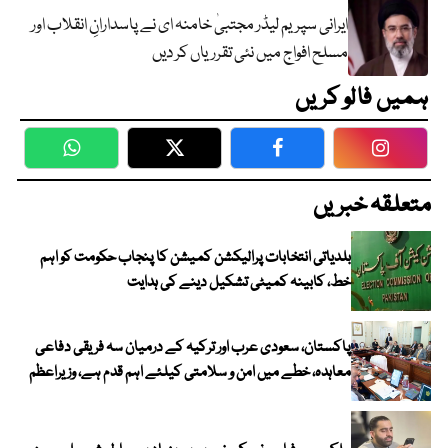
ایرانی سپریم لیڈر مجتبیٰ خامنہ ای نے پاسدارانِ انقلاب اور
مسلح افواج میں نئی تقرریاں کر دیں
ہمیں فالو کریں
WhatsApp
Twitter
Facebook
Faceboo
متعلقہ خبریں
بلدیاتی انتخابات پرالیکشن کمیشن کا پنجاب حکومت کو اہم
خط، کابینہ کمیٹی تشکیل دینے کی ہدایت
پاکستان، سعودی عرب اور ترکیہ کے درمیان سہ فریقی دفاعی
معاہدہ، خطے میں امن و سلامتی کیلئے اہم قدم ہے، وزیراعظم