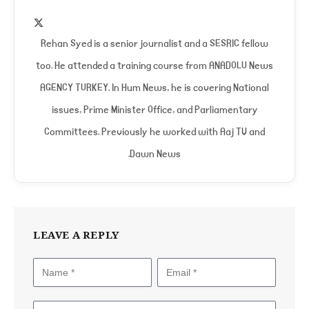
X
(Twitter)
Rehan Syed is a senior journalist and a SESRIC fellow
too. He attended a training course from ANADOLU News
AGENCY TURKEY. In Hum News, he is covering National
issues, Prime Minister Office, and Parliamentary
Committees. Previously he worked with Aaj TV and
Dawn News.
LEAVE A REPLY