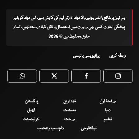
ہم نیوز پر شائع یا نشر ہونے والا مواد ادارتی ٹیم کی کاوش ہے۔ اس مواد کو بغیر
پیشگی اجازت کسی بھی صورت میں استعمال یا نقل کرنا درست نہیں۔ تمام
حقوق محفوظ ہیں © 2026
رابطہ کریں
پرائیویسی پالیسی
WhatsApp
Twitter
Facebook
Faceboo
صفحۂ اول
تازہ ترین
پاکستان
دنیا
معیشت
کھیل
تعلیم
صحت
انٹرٹینمنٹ
ٹیکنالوجی
دلچسپ و عجیب