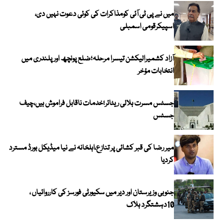
میں نے پی ٹی آئی کومذاکرات کی کوئی دعوت نہیں دی،
اسپیکرقومی اسمبلی
آزاد کشمیرالیکشن تیسرا مرحلہ؛ضلع پونچھ اور پلندری میں
انتخابات مؤخر
جسٹس مسرت ہلالی ریٹائر؛خدمات ناقابل فراموش ہیں،چیف
جسٹس
میر رضا کی قبر کشائی پر تنازع،اہلخانہ نے نیا میڈیکل بورڈ مسترد
کردیا
جنوبی وزیرستان اور دیر میں سکیورٹی فورسز کی کارروائیاں ،
10دہشتگرد ہلاک