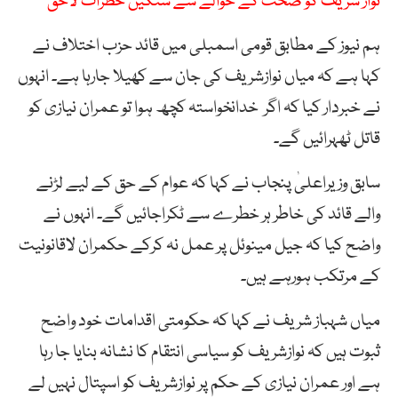
نواز شریف کو صحت کے حوالے سے سنگین خطرات لاحق
ہم نیوز کے مطابق قومی اسمبلی میں قائد حزب اختلاف نے
کہا ہے کہ میاں نوازشریف کی جان سے کھیلا جارہا ہے۔ انہوں
نے خبردار کیا کہ اگر خدانخواستہ کچھ ہوا تو عمران نیازی کو
قاتل ٹھہرائیں گے۔
سابق وزیراعلیٰ پنجاب نے کہا کہ عوام کے حق کے لیے لڑنے
والے قائد کی خاطر ہر خطرے سے ٹکراجائیں گے۔ انہوں نے
واضح کیا کہ جیل مینوئل پر عمل نہ کرکے حکمران لاقانونیت
کے مرتکب ہورہے ہیں۔
میاں شہباز شریف نے کہا کہ حکومتی اقدامات خود واضح
ثبوت ہیں کہ نوازشریف کو سیاسی انتقام کا نشانہ بنایا جا رہا
ہے اور عمران نیازی کے حکم پر نوازشریف کو اسپتال نہیں لے