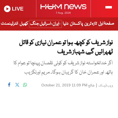
LIVE
7 Aug, 2026
صفحۂ اول
تازہ ترین
پاکستان
دنیا
ایران-اسرائیل جنگ
کھیل
انٹرٹینمنٹ
نواز شریف کو کچھ ہوا تو عمران نیازی کو قاتل
ٹھہرائیں گے، شہباز شریف
اگر خدانخواستہ نواز شریف کو کوئی نقصان پہنچا تو عوام کا
ہاتھ اور عمران خان کا گریبان ہوگا۔ مریم اورنگزیب
|
شائع
October 21, 2019 11:09 PM
ویب ڈیسک