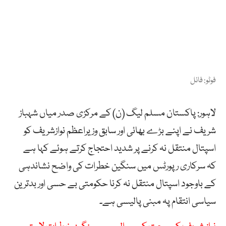
فوٹو: فائل
لاہور: پاکستان مسلم لیگ (ن) کے مرکزی صدر میاں شہباز
شریف نے اپنے بڑے بھائی اور سابق وزیراعظم نوازشریف کو
اسپتال منتقل نہ کرنے پر شدید احتجاج کرتے ہوئے کہا ہے
کہ سرکاری رپورٹس میں سنگین خطرات کی واضح نشاندہی
کے باوجود اسپتال منتقل نہ کرنا حکومتی بے حسی اور بدترین
سیاسی انتقام پہ مبنی پالیسی ہے۔