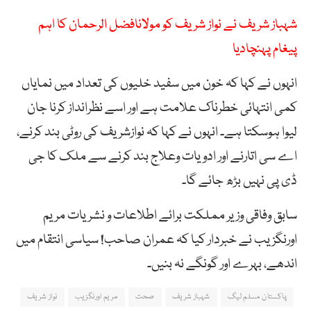
شہباز شریف نے نواز شریف کو مولانافضل الرحمان کا اہم
پیغام پہنچادیا
انہوں نے کہا کہ خون میں سفید خلیوں کی تعداد میں نمایاں
کمی انتہائی خطرناک علامت ہے اور اسے نظرانداز کرنا جان
لیوا ہوسکتا ہے۔ انہوں نے کہا کہ نوازشریف کی روٹی بند کرنے،
اے سی اتارنے اور ادویات وعلاج بند کرنے سے ملک کا جی
ڈی پی نہیں بڑھ جائے گا۔
سابق وفاقی وزیر مملکت برائے اطلاعات و نشریات مریم
اورنگزیب نے خبردار کیا کہ عمران صاحب! سیاسی انتقام میں
اندھے، بہرے اور گونگے نہ بنیں۔
پاکستان مسلم لیگ
شہباز شریف
صحت
مریم اورنگزیب
نواز شریف