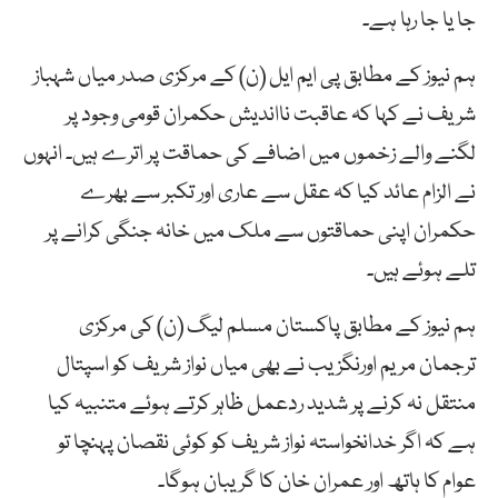
جا یا جا رہا ہے۔
ہم نیوز کے مطابق پی ایم ایل (ن) کے مرکزی صدر میاں شہباز
شریف نے کہا کہ عاقبت نااندیش حکمران قومی وجود پر
لگنے والے زخموں میں اضافے کی حماقت پر اترے ہیں۔ انہوں
نے الزام عائد کیا کہ عقل سے عاری اور تکبر سے بھرے
حکمران اپنی حماقتوں سے ملک میں خانہ جنگی کرانے پر
تلے ہوئے ہیں۔
ہم نیوز کے مطابق پاکستان مسلم لیگ (ن) کی مرکزی
ترجمان مریم اورنگزیب نے بھی میاں نواز شریف کو اسپتال
منتقل نہ کرنے پر شدید ردعمل ظاہر کرتے ہوئے متنبیہ کیا
ہے کہ اگر خدانخواستہ نواز شریف کو کوئی نقصان پہنچا تو
عوام کا ہاتھ اور عمران خان کا گریبان ہوگا۔