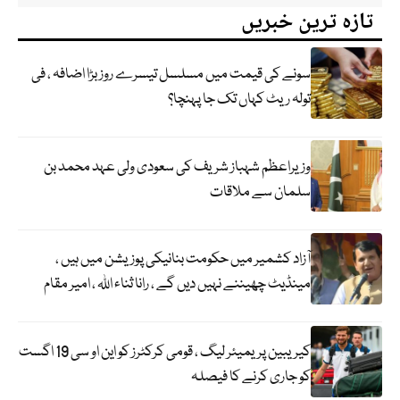
تازہ ترین خبریں
سونے کی قیمت میں مسلسل تیسرے روز بڑا اضافہ ، فی
تولہ ریٹ کہاں تک جا پہنچا؟
وزیراعظم شہباز شریف کی سعودی ولی عہد محمد بن
سلمان سے ملاقات
آزاد کشمیر میں حکومت بنانیکی پوزیشن میں ہیں ،
مینڈیٹ چھیننے نہیں دیں گے ، رانا ثناء اللہ ، امیر مقام
کیریبین پریمیئر لیگ ، قومی کرکٹرز کو این او سی 19 اگست
کو جاری کرنے کا فیصلہ