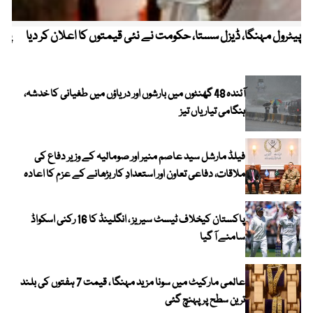
پیٹرول مہنگا، ڈیزل سستا، حکومت نے نئی قیمتوں کا اعلان کر دیا
پنج
آئندہ 48 گھنٹوں میں بارشوں اور دریاؤں میں طغیانی کا خدشہ،
ہنگامی تیاریاں تیز
فیلڈ مارشل سید عاصم منیر اور صومالیہ کے وزیر دفاع کی
ملاقات، دفاعی تعاون اور استعدادِ کار بڑھانے کے عزم کا اعادہ
پاکستان کیخلاف ٹیسٹ سیریز ، انگلینڈ کا 16 رکنی اسکواڈ
سامنے آ گیا
عالمی مارکیٹ میں سونا مزید مہنگا ، قیمت 7 ہفتوں کی بلند
ترین سطح پر پہنچ گئی