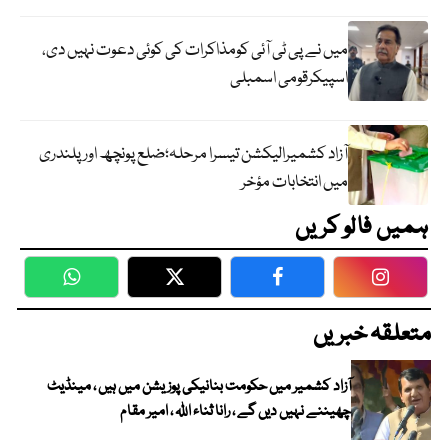
میں نے پی ٹی آئی کومذاکرات کی کوئی دعوت نہیں دی،
اسپیکرقومی اسمبلی
آزاد کشمیرالیکشن تیسرا مرحلہ؛ضلع پونچھ اور پلندری
میں انتخابات مؤخر
ہمیں فالو کریں
WhatsApp
Twitter
Facebook
Faceboo
متعلقہ خبریں
آزاد کشمیر میں حکومت بنانیکی پوزیشن میں ہیں ، مینڈیٹ
چھیننے نہیں دیں گے ، رانا ثناء اللہ ، امیر مقام