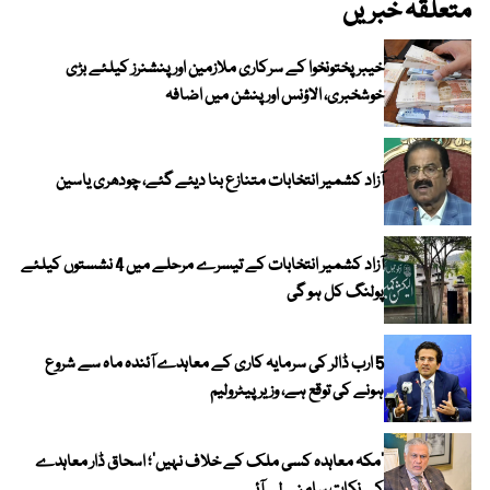
متعلقہ خبریں
خیبرپختونخوا کے سرکاری ملازمین اور پنشنرز کیلئے بڑی
خوشخبری، الاؤنس اور پنشن میں اضافہ
آزاد کشمیر انتخابات متنازع بنا دیئے گئے، چودھری یاسین
آزاد کشمیر انتخابات کے تیسرے مرحلے میں 4 نشستوں کیلئے
پولنگ کل ہو گی
5 ارب ڈالر کی سرمایہ کاری کے معاہدے آئندہ ماہ سے شروع
ہونے کی توقع ہے، وزیر پیٹرولیم
‘مکہ معاہدہ کسی ملک کے خلاف نہیں’؛ اسحاق ڈار معاہدے