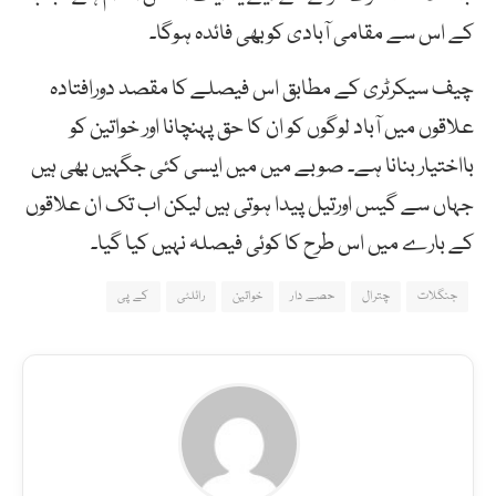
کے اس سے مقامی آبادی کوبھی فائدہ ہوگا۔
چیف سیکرٹری کے مطابق اس فیصلے کا مقصد دورافتادہ
علاقوں میں آباد لوگوں کو ان کا حق پہنچانا اور خواتین کو
بااختیار بنانا ہے۔ صوبے میں میں ایسی کئی جگہیں بھی ہیں
جہاں سے گیس اورتیل پیدا ہوتی ہیں لیکن اب تک ان علاقوں
کے بارے میں اس طرح کا کوئی فیصلہ نہیں کیا گیا۔
جنگلات
چترال
حصے دار
خواتین
رائلٹی
کے پی