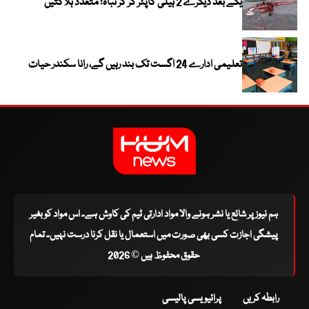
یکے بعد دیگرے 2 ہیلی کاپٹر گر کر تباہ؛ متعدد ہلاکتیں
تعلیمی ادارے 24 اگست تک بند رہیں گے، رانا سکندر حیات
ہم نیوز پر شائع یا نشر ہونے والا مواد ادارتی ٹیم کی کاوش ہے۔ اس مواد کو بغیر
پیشگی اجازت کسی بھی صورت میں استعمال یا نقل کرنا درست نہیں۔ تمام
حقوق محفوظ ہیں © 2026
رابطہ کریں
پرائیویسی پالیسی