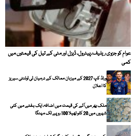
عوام کو جزوی ریلیف، پیٹرول، ڈیزل اور مٹی کے تیل کی قیمتوں میں
4 روز میں سونے کی قیمت میں بڑا اضافہ
کمی
ورلڈ کپ 2027 کے میزبان ممالک کے درمیان ٹی ٹوئنٹی سیریز
کا اعلان
ملک بھر میں آٹے کی قیمت میں اضافہ، ایک ہفتے میں کئی
شہروں میں 20 کلو تھیلا 100 روپے تک مہنگا