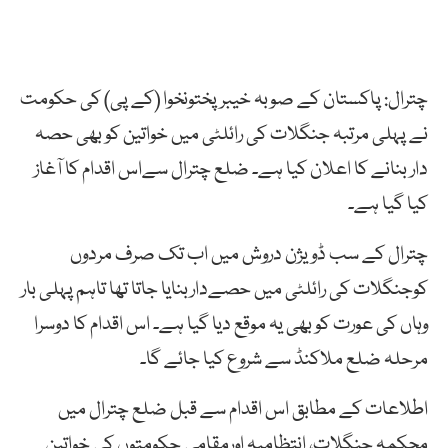
چترال: پاکستان کے صوبہ خیبر پختونخوا (کے پی) کی حکومت
نے پہلی مرتبہ جنگلات کی رائلٹی میں خواتین کو بھی حصہ
دار بنانے کا اعلان کیا ہے۔ ضلع چترال سےاس اقدام کا آغاز
کیا گیا ہے۔
چترال کے سب ڈویژن دروش میں اب تک صرف مردوں
کوجنگلات کی رائلٹی میں حصےداربنایا جاتا تھا تاہم پہلی بار
وہاں کی عورت کو بھی یہ موقع دیا گیا ہے۔ اس اقدام کا دوسرا
مرحلہ ضلع ملاکنڈ سے شروع کیا جائے گا۔
اطلاعات کے مطابق اس اقدام سے قبل ضلع چترال میں
محکمہ جنگلات، انتظامیہ اورمقامی حکومتوں کی خواتین