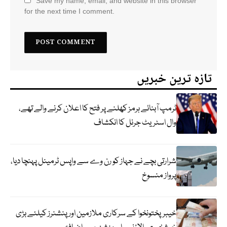
Save my name, email, and website in this browser
for the next time I comment.
تازہ ترین خبریں
ٹرمپ آبنائے ہرمز کھلنے پر فتح کا اعلان کرنے والے تھے،
وال اسٹریٹ جرنل کا انکشاف
شرارتی بچے نے جہاز کو رن وے سے واپس ٹرمینل پہنچا دیا،
پرواز منسوخ
خیبرپختونخوا کے سرکاری ملازمین اور پنشنرز کیلئے بڑی