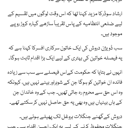
ارشاد سوڈرکا مزید کہنا تھا کہ اس وقت لوگوں میں تقسیم کے
لیے ضلعی انتظامیہ کے پاس تقریباً ساڑھے گیارہ کروڑ روپے
موجود ہیں۔
سب ڈویژن دروش کی ایک خاتون سرکاری افسرکا کہنا ہے کہ
یہ فیصلہ خواتین کی بہتری کے لیے ایک بڑا اقدام ثابت ہوگا۔
انہوں نے بتایا کہ حکومت کےاس فیصلے سے سب سے زیادہ
فائدہ ان خواتین کو ہوگا جن کے شوہراور بیٹے نہیں ہیں، کیونکہ
وہ اس حق سے محروم رہ جاتی تھیں۔ جب کے وہ خاندان جن
کے ہاں بیٹیاں ہیں وہ بھی یہ حق حاصل نہیں کر سکتے تھے۔
دروش کےگھنے جنگلات بروغل تک پھیلے ہوئے ہیں۔
جنگلات محفوظ کرنے کے لیے یہ ایک احسن اقدام ہے۔ جب