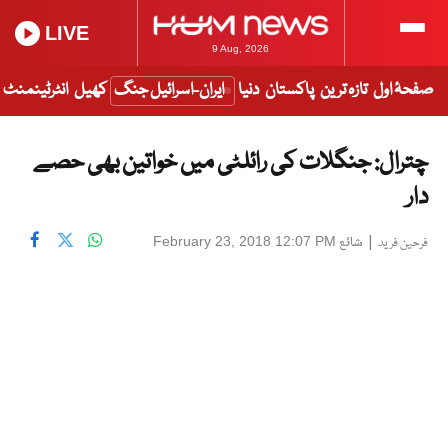
LIVE
9 Aug, 2026
صفحۂ اول
تازہ ترین
پاکستان
دنیا
ایران-اسرائیل جنگ
کھیل
انٹرٹینمنٹ
چترال: جنگلات کی رائلٹی میں خواتین بھی حصے
دار
|
شائع
February 23, 2018 12:07 PM
فرحین فرید