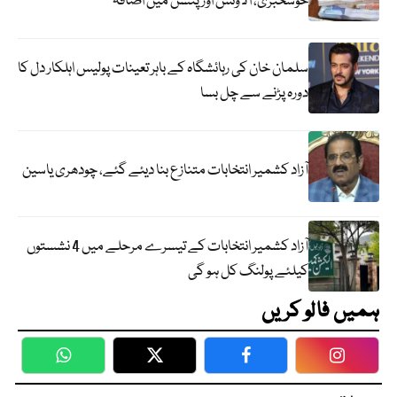
خوشخبری، الاؤنس اور پنشن میں اضافہ
سلمان خان کی رہائشگاہ کے باہر تعینات پولیس اہلکار دل کا
دورہ پڑنے سے چل بسا
آزاد کشمیر انتخابات متنازع بنا دیئے گئے، چودھری یاسین
آزاد کشمیر انتخابات کے تیسرے مرحلے میں 4 نشستوں
کیلئے پولنگ کل ہو گی
ہمیں فالو کریں
WhatsApp
Twitter
Facebook
Faceboo