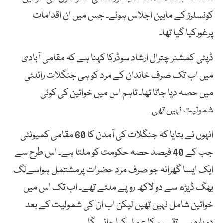
کونسلرز کے مابین اجلاس ہوئے۔ جس میں ان اقدامات
پرغورکیا گیا تھا۔
ڈپٹی کمشنر چترال ارشاد سوڈرکا کہنا ہے کہ مقامی آبادی
میں اب تک صرف خاندان کے مرد کو ہی جنگلات رائلٹی
میں حصہ دیا جاتا تھا۔ تاہم اس میں خواتین کی کوئی
شمولیت نہیں تھی۔
انہوں نے بتایا کہ جنگلات کی آمدن کا 60 مقامی کمیونٹی
جب کے 40 فیصد حصہ حکومت کو ملتا ہے۔ اس طرح سے
ایک ایسا گھرانہ جو صرف مرد حضرات پرمشتمل ہواسےلگ
بھگ ڈیڑھ سے دو لاکھ روپے ملتے تھے۔ اب تک اس میں
خواتین شامل نہیں تھیں لیکن اب ان کی شمولیت کے بعد
دوبارہ سے تقسیم کا عمل کیا جائے گا۔