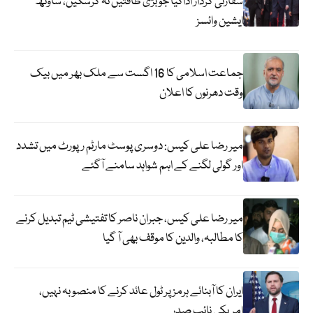
سفارتی کردار اداکیا جو بڑی طاقتیں نہ کرسکیں، ساؤتھ
ایشین وائسز
جماعت اسلامی کا 16 اگست سے ملک بھر میں بیک
وقت دھرنوں کا اعلان
میر رضا علی کیس: دوسری پوسٹ مارٹم رپورٹ میں تشدد
اور گولی لگنے کے اہم شواہد سامنے آگئے
میر رضا علی کیس، جبران ناصر کا تفتیشی ٹیم تبدیل کرنے
کا مطالبہ، والدین کا موقف بھی آ گیا
ایران کا آبنائے ہرمز پر ٹول عائد کرنے کا منصوبہ نہیں،
امریکی نائب صدر