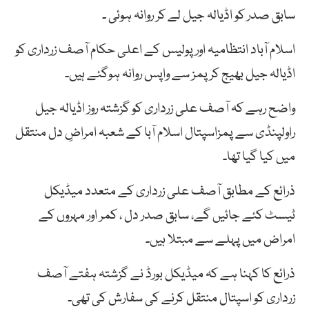
سابق صدر کو اڈیالہ جیل لے کر روانہ ہوئی ۔
اسلام آباد انتظامیہ اور پولیس کے اعلی حکام آصف زرداری کو
اڈیالہ جیل بھیج کر پمز سے واپس روانہ ہوگئے ہیں۔
واضح رہے کہ آصف علی زرداری کو گزشتہ روز اڈیالہ جیل
راولپنڈی سے پمزاسپتال اسلام آبا کے شعبہ امراضِ دل منتقل
میں کیا گیا تھا۔
ذرائع کے مطابق آصف علی زرداری کے متعدد میڈیکل
ٹیسٹ کئے جائیں گے، سابق صدر دل ، کمر اور مہروں کے
امراض میں پہلے سے مبتلا ہیں۔
ذرائع کا کہنا ہے کہ ميڈيکل بورڈ نے گزشتہ ہفتے آصف
زرداری کو اسپتال منتقل کرنے کی سفارش کی تھی۔