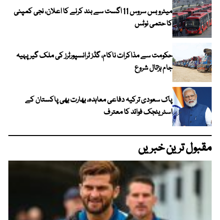
میٹرو بس سروس 11 اگست سے بند کرنے کا اعلان، نجی کمپنی
کا حتمی نوٹس
حکومت سے مذاکرات ناکام، گڈز ٹرانسپورٹرز کی ملک گیر پہیہ
جام ہڑتال شروع
پاک سعودی ترکیہ دفاعی معاہدہ، بھارت بھی پاکستان کے
اسٹریٹجک فوائد کا معترف
مقبول ترین خبریں