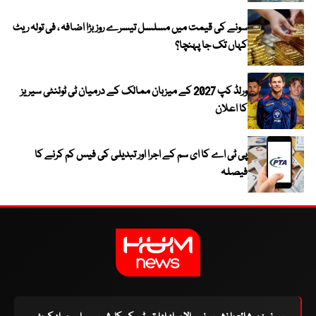
سونے کی قیمت میں مسلسل تیسرے روز بڑا اضافہ ، فی تولہ ریٹ
کہاں تک جا پہنچا؟
ورلڈ کپ 2027 کے میزبان ممالک کے درمیان ٹی ٹوئنٹی سیریز
کا اعلان
پی ٹی اے کا ای سم کے اجرا اور تبدیلی کی فیس کم کرنے کا
فیصلہ