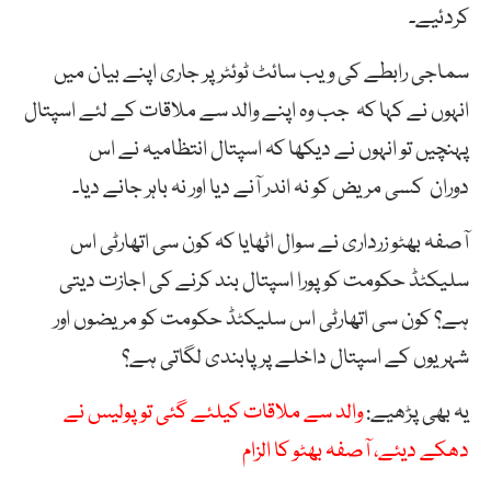
کردئیے۔
سماجی رابطے کی ویب سائٹ ٹوئٹر پر جاری اپنے بیان میں
انہوں نے کہا کہ جب وہ اپنے والد سے ملاقات کے لئے اسپتال
پہنچیں تو انہوں نے دیکھا کہ اسپتال انتظامیہ نے اس
دوران کسی مریض کو نہ اندر آنے دیا اور نہ باہر جانے دیا۔
آصفہ بھٹو زرداری نے سوال اٹھایا کہ کون سی اتھارٹی اس
سلیکٹڈ حکومت کو پورا اسپتال بند کرنے کی اجازت دیتی
ہے؟ کون سی اتھارٹی اس سلیکٹڈ حکومت کو مریضوں اور
شہریوں کے اسپتال داخلے پر پابندی لگاتی ہے؟
یہ بھی پڑھیے:
والد سے ملاقات کیلئے گئی تو پولیس نے
دھکے دیئے، آصفہ بھٹو کا الزام