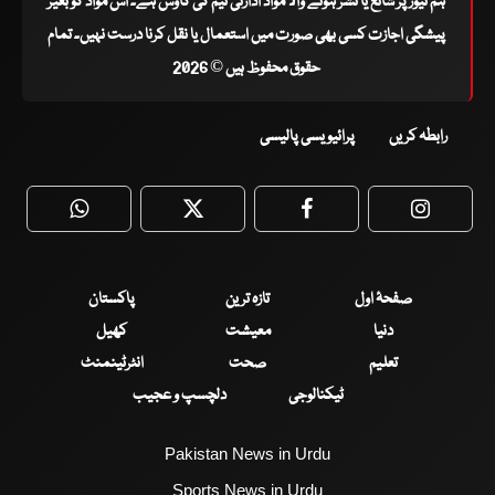
ہم نیوز پر شائع یا نشر ہونے والا مواد ادارتی ٹیم کی کاوش ہے۔ اس مواد کو بغیر
پیشگی اجازت کسی بھی صورت میں استعمال یا نقل کرنا درست نہیں۔ تمام
حقوق محفوظ ہیں © 2026
رابطہ کریں
پرائیویسی پالیسی
WhatsApp
Twitter
Facebook
Faceboo
صفحۂ اول
تازہ ترین
پاکستان
دنیا
معیشت
کھیل
تعلیم
صحت
انٹرٹینمنٹ
ٹیکنالوجی
دلچسپ و عجیب
Pakistan News in Urdu
Sports News in Urdu