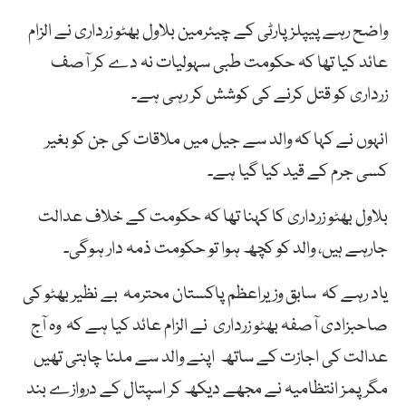
واضح رہے پیپلز پارٹی کے چیئرمین بلاول بھٹو زرداری نے الزام
عائد کیا تھا کہ حکومت طبی سہولیات نہ دے کر آصف
زرداری کو قتل کرنے کی کوشش کر رہی ہے۔
انہوں نے کہا کہ والد سے جیل میں ملاقات کی جن کو بغیر
کسی جرم کے قید کیا گیا ہے۔
بلاول بھٹو زرداری کا کہنا تھا کہ حکومت کے خلاف عدالت
جارہے ہیں، والد کو کچھ ہوا تو حکومت ذمہ دار ہوگی۔
یاد رہے کہ سابق وزیراعظم پاکستان محترمہ بے نظیر بھٹو کی
صاحبزادی آصفہ بھٹو زرداری نے الزام عائد کیا ہے کہ وہ آج
عدالت کی اجازت کے ساتھ اپنے والد سے ملنا چاہتی تھیں
مگر پمز انتظامیہ نے مجھے دیکھ کر اسپتال کے دروازے بند