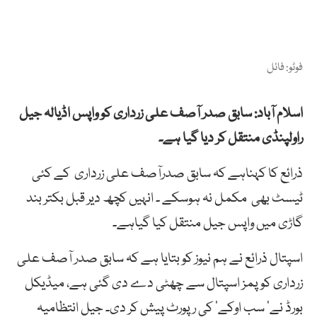
فوٹو: فائل
اسلام آباد: سابق صدر آصف علی زرداری کو واپس اڈیالہ جیل
راولپنڈی منتقل کر دیا گیا ہے۔
ذرائع کا کہناہے کہ سابق صدرآصف علی زرداری کے کئی
ٹیسٹ بھی مکمل نہ ہوسکے ۔ انہیں کچھ دیر قبل بکتر بند
گاڑی میں واپس جیل منتقل کیا گیاہے۔
اسپتال ذرائع نے ہم نیوز کو بتایا ہے کہ سابق صدر آصف علی
زرداری کو پمز اسپتال سے چھٹی دے دی گئی ہے، میڈیکل
بورڈ نے’ سب اوکے‘ کی رپورٹ پیش کر دی۔ جیل انتظامیہ