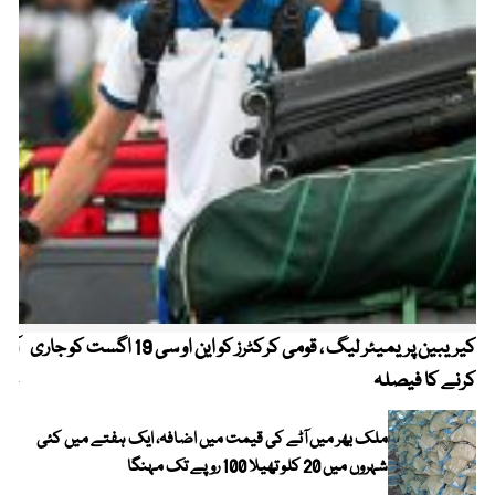
کیریبین پریمیئر لیگ ، قومی کرکٹرز کو این او سی 19 اگست کو جاری
آز
کرنے کا فیصلہ
چھی
ملک بھر میں آٹے کی قیمت میں اضافہ، ایک ہفتے میں کئی
شہروں میں 20 کلو تھیلا 100 روپے تک مہنگا