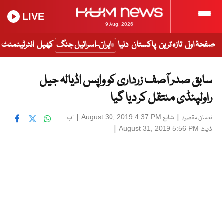
LIVE
9 Aug, 2026
صفحۂ اول
تازہ ترین
پاکستان
دنیا
ایران-اسرائیل جنگ
کھیل
انٹرٹینمنٹ
سابق صدر آصف زرداری کو واپس اڈیالہ جیل
راولپنڈی منتقل کر دیا گیا
|
شائع
|
اپ
August 30, 2019 4:37 PM
نعمان مقصود
ڈیٹ
|
August 31, 2019 5:56 PM