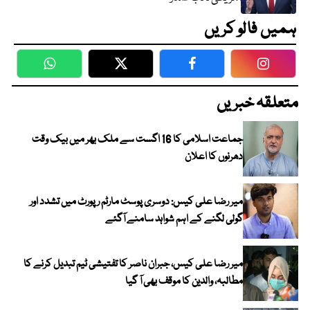
ہمیں فالو کریں
WhatsApp
Twitter
Facebook
Faceboo
متعلقہ خبریں
جماعت اسلامی کا 16 اگست سے ملک بھر میں بیک وقت
دھرنوں کا اعلان
میر رضا علی کیس: دوسری پوسٹ مارٹم رپورٹ میں تشدد اور
گولی لگنے کے اہم شواہد سامنے آگئے
میر رضا علی کیس، جبران ناصر کا تفتیشی ٹیم تبدیل کرنے کا
مطالبہ، والدین کا موقف بھی آ گیا