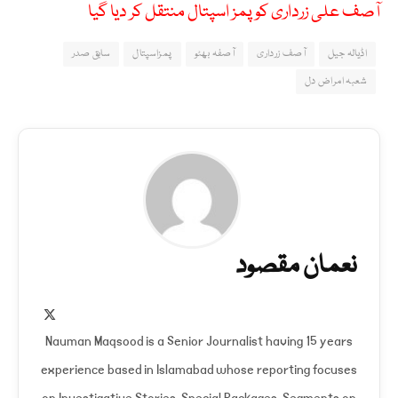
آصف علی زرداری کو پمز اسپتال منتقل کر دیا گیا
اڈیالہ جیل
آصف زرداری
آصفہ بھٹو
پمزاسپتال
سابق صدر
شعبہ امراض دل
نعمان مقصود
X
(Twitter)
Nauman Maqsood is a Senior Journalist having 15 years
experience based in Islamabad whose reporting focuses
on Investigative Stories, Special Packages, Segments on