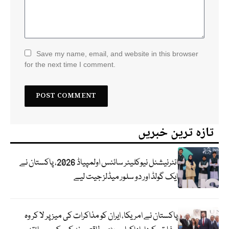
Save my name, email, and website in this browser
for the next time I comment.
تازہ ترین خبریں
انٹرنیشنل نیوکلیئر سائنس اولمپیاڈ 2026، پاکستان نے
ایک گولڈ اور دو سلور میڈلز جیت لیے
پاکستان نے امریکا، ایران کو مذاکرات کی میز پر لا کر وہ