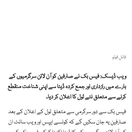
فائل فوٹو
ویب ڈیسک: فیس بک نے صارفین کو آن لائن سرگرمیوں کے
بارے میں رازداری اور جمع کردہ ڈیٹا سے اپنی شناخت منقطع
کرنے سے متعلق نئے ٹول کا اعلان کر دیا۔
فیس بک سے دور سرگرمی سے متعلق ٹول کے اعلان کے بعد
صارفین یہ جان سکیں گے کہ کونسے ایپس اور ویب سائٹ ان