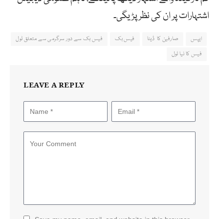
اشتہارات پر ان کی نظر پڑیگی۔
ایپس
صارفین کا ڈیٹا
فیس بک
فیس بک سے دور سرگرمی سے متعلق ٹول
فیس کا نیا ٹول
LEAVE A REPLY