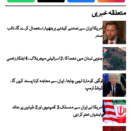
WhatsApp
Twitter
Facebook
Faceboo
متعلقہ خبریں
امریکا ایران سے نمٹنے کیلئے ہر ہتھیار استعمال کرے گا، نائب
صدر
جنوبی لبنان میں دھماکا ، 2 اسرائیلی میجر ہلاک ، 4 اہلکار زخمی
لوگوں کو مارنا نہیں چاہتا ، ایران سے معاہدہ کرنا پسند کروں گا ،
ڈونلڈ ٹرمپ
امریکا نے ایران سے منسلک 3 کمپنیوں اور 2 طیاروں پر عائد
پابندیاں ختم کر دیں