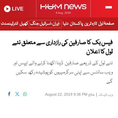
LIVE
6 Aug, 2026
صفحۂ اول
تازہ ترین
پاکستان
دنیا
ایران-اسرائیل جنگ
کھیل
انٹرٹینمنٹ
فیس بک کا صارفین کی رازداری سے متعلق نئے
ٹول کا اعلان
نئے ٹول کے ذریعے صارفین ڈیٹا اکھٹا کرنے والے ایپس اور
ویب سائٹس سے اپنی سرگرمییوں کو پوشیدہ رکھ سکیں
گے
|
شائع
August 22, 2019 9:36 PM
ویب ڈیسک