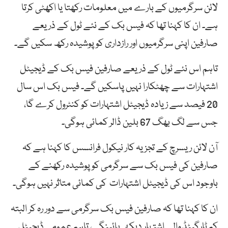
لائن سرگرمیوں کے بارے میں معلومات رکھتا یا اکھٹی کرتا
ہے۔ ان کا کہنا تھا کہ فیس بک کے نئے ٹول کے ذریعے
صارفین اپنی سرگرمیوں اور رازداری کو پوشیدہ رکھ سکیں گے۔
تاہم اس نئے ٹول کے ذریعے صارفین فیس بک کے ڈیجیٹل
اشتہارات سے چھٹکارا نہیں پاسکیں گے۔ فیس بک اس سال
20 فیصد سے زیادہ ڈیجیٹل اشتہارات کو کنٹرول کرے گا،
جس سے لگ بھگ 67 بلین ڈالر کمائی ہوگی۔
آن لائن ریسرچ کے تجزیہ کار نیکول فرانسس کا کہنا ہے کہ
صارفین کی فیس بک سے سرگرمی کو پوشیدہ رکھنے کے
باوجود اس کی ڈیجیٹل اشتہارات کی کمائی متاثر نہیں ہوگی۔
ان کا کہنا تھا کہ صارفین فیس بک سرگرمی سے دور رہ کر البتہ
کم ٹارگیٹڈ والے اشتہار دیکھ پائینگے، تاہم عمومی ڈیجیٹل