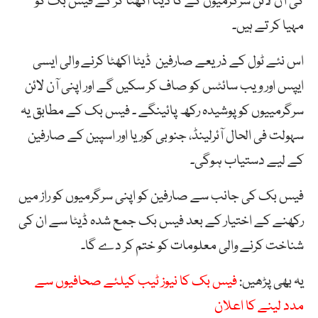
کی آن لائن سرگرمیوں کے کا ڈیٹا اکھٹا کر کے فیس بک کو
مہیا کر تے ہیں۔
اس نئے ٹول کے ذریعے صارفین ڈیٹا اکھٹا کرنے والی ایسی
ایپس اور ویب سائٹس کو صاف کر سکیں گے اور اپنی آن لائن
سرگرمییوں کو پوشیدہ رکھ پائینگے ۔ فیس بک کے مطابق یہ
سہولت فی الحال آئرلینڈ، جنوبی کوریا اور اسپین کے صارفین
کے لیے دستیاب ہوگی۔
فیس بک کی جانب سے صارفین کو اپنی سرگرمیوں کو راز میں
رکھنے کے اختیار کے بعد فیس بک جمع شدہ ڈیٹا سے ان کی
شناخت کرنے والی معلومات کو ختم کر دے گا۔
یہ بھی پڑھیں:
فیس بک کا نیوز ٹیب کیلئے صحافیوں سے
مدد لینے کا اعلان