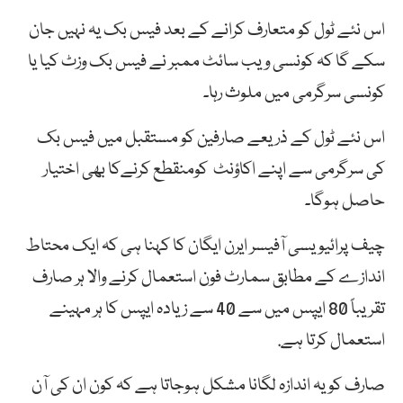
اس نئے ٹول کو متعارف کرانے کے بعد فیس بک یہ نہیں جان
سکے گا کہ کونسی ویب سائٹ ممبر نے فیس بک وزٹ کیا یا
کونسی سرگرمی میں ملوث رہا۔
اس نئے ٹول کے ذریعے صارفین کو مستقبل میں فیس بک
کی سرگرمی سے اپنے اکاؤنٹ کومنقطع کرنےکا بھی اختیار
حاصل ہوگا۔
چیف پرائیویسی آفیسر ایرن ایگان کا کہنا ہی کہ ایک محتاط
اندازے کے مطابق سمارٹ فون استعمال کرنے والا ہر صارف
تقریباً 80 ایپس میں سے 40 سے زیادہ ایپس کا ہر مہینے
استعمال کرتا ہے.
صارف کو یہ اندازہ لگانا مشکل ہوجاتا ہے کہ کون ان کی آن