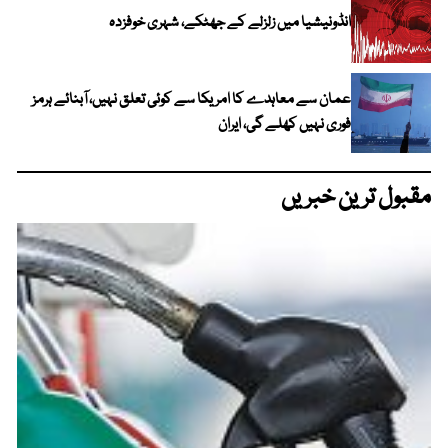
انڈونیشیا میں زلزلے کے جھٹکے، شہری خوفزدہ
عمان سے معاہدے کا امریکا سے کوئی تعلق نہیں، آبنائے ہرمز
فوری نہیں کھلے گی، ایران
مقبول ترین خبریں