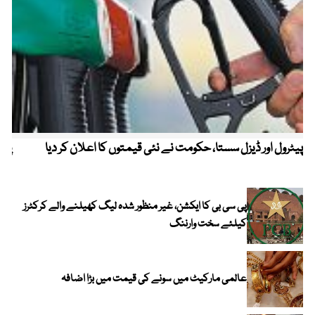
پیٹرول اور ڈیزل سستا، حکومت نے نئی قیمتوں کا اعلان کر دیا
پیٹ
پی سی بی کا ایکشن، غیر منظور شدہ لیگ کھیلنے والے کرکٹرز
کیلئے سخت وارننگ
عالمی مارکیٹ میں سونے کی قیمت میں بڑا اضافہ