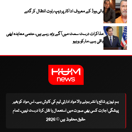
بالی ووڈ کے معروف اداکار پردیپ راوت انتقال کر گئے
مذاکرات درست سمت میں آگے بڑھ رہے ہیں، حتمی معاہدہ ابھی
باقی ہے، مارکو روبیو
ہم نیوز پر شائع یا نشر ہونے والا مواد ادارتی ٹیم کی کاوش ہے۔ اس مواد کو بغیر
پیشگی اجازت کسی بھی صورت میں استعمال یا نقل کرنا درست نہیں۔ تمام
حقوق محفوظ ہیں © 2026