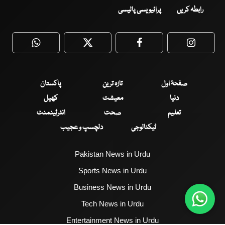
رابطہ کریں
پرائیویسی پالیسی
WhatsApp
Twitter
Facebook
Faceboo
صفحۂ اول
تازہ ترین
پاکستان
دنیا
معیشت
کھیل
تعلیم
صحت
انٹرٹینمنٹ
ٹیکنالوجی
دلچسپ و عجیب
Pakistan News in Urdu
Sports News in Urdu
Business News in Urdu
Tech News in Urdu
Entertainment News in Urdu