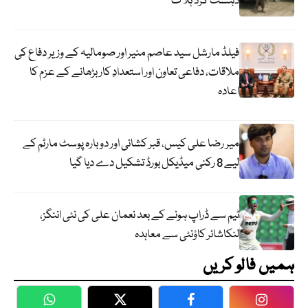
دہشت گرد ہلاک
فیلڈ مارشل سید عاصم منیر اور صومالیہ کے وزیر دفاع کی
ملاقات، دفاعی تعاون اور استعدادِ کار بڑھانے کے عزم کا
اعادہ
میر رضا علی کیس، قبر کشائی اور دوبارہ پوسٹ مارٹم کے
لیے 8 رکنی میڈیکل بورڈ تشکیل دے دیا گیا
ٹیم سے ڈراپ ہونے کے بعد نعمان علی کی نئی اننگز،
لنکاشائر کاؤنٹی سے معاہدہ
ہمیں فالو کریں