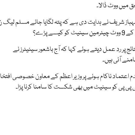
ہباز شریف نے ہدایت دی ہے کہ پتہ لگایا جائے مسلم لیگ ن
ے پڑے؟
 پر رد عمل دیتے ہوئے کہا کہ آج باشعور سینیٹرز نے
منے آئی ہیں۔
عتماد ناکام ہونے پر وزیر اعظم کے معاون خصوصی افتخار
ی پی پی کو سینیٹ میں بھی شکست کا سامنا کرنا پڑا۔