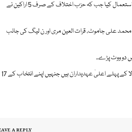
اپوزیشن اور حکومت کے کل 32 اراکین نے حق رائے دہی استعمال کیا جب کہ حزب اختلاف کے صرف 5 اراکین نے
ا، محمد علی جاموٹ، قرات العین مری اور ن لیگ کی جانب
ں دو ووٹ پڑے۔
خیال رہے کہ موجودہ چیئرمین اور ڈپٹی چیئرمین ایوان بالا کے پہلے اعلیٰ عہدیداران ہیں جنہیں اپنے انتخاب کے 17
EAVE A REPLY