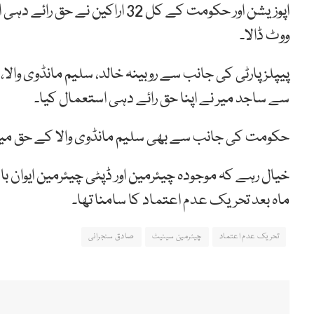
ووٹ ڈالا۔
پیپلز پارٹی کی جانب سے روبینہ خالد، سلیم مانڈوی وال
سے ساجد میر نے اپنا حق رائے دہی استعمال کیا۔
حکومت کی جانب سے بھی سلیم مانڈوی والا کے حق می
ماہ بعد تحریک عدم اعتماد کا سامنا تھا۔
تحریک عدم اعتماد
چیئرمین سینیٹ
صادق سنجرانی