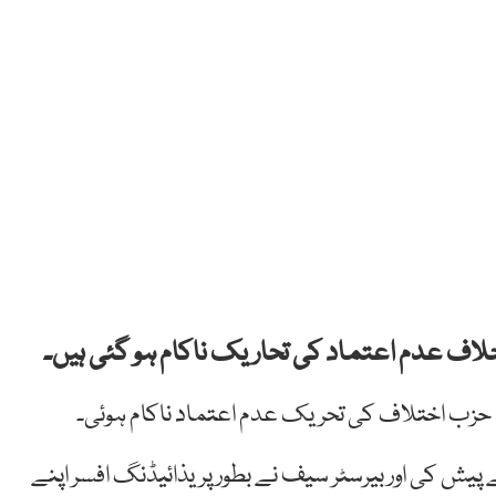
یخلاف عدم اعتماد کی تحاریک ناکام ہو گئی ہیں۔
 پیش کی اور بیرسٹر سیف نے بطور پریذائیڈنگ افسر اپنے