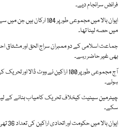
فرائض سرانجام دیے۔
میں حصہ لینا تھا۔
جماعت اسلامی کے دو ممبران سراج الحق اور مشتاق اح
بھی غیر حاضر رہے۔
ہوئے۔
سکے۔
ایوان ب