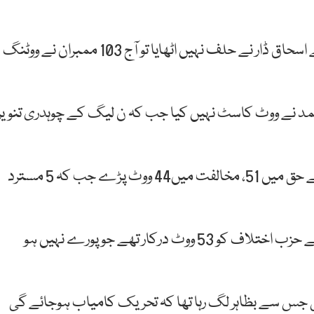
ایوان بالا میں مجموعی طور پر 104 ارکان ہیں جن میں سے اسحاق ڈار نے حلف نہیں اٹھایا تو آج 103 ممبران نے ووٹنگ
مد نے ووٹ کاسٹ نہیں کیا جب کہ ن لیگ کے چوہدری تنویر
آج مجموعی طور پر 100 اراکین نے ووٹ ڈالا اور تحریک کے حق میں 51، مخالفت میں44 ووٹ پڑے جب کہ 5 مسترد
چیئرمین سینیٹ کیخلاف تحریک کامیاب بنانے کے لیے حزب اختلاف کو 53 ووٹ درکار تھے جو پورے نہیں ہو
الا میں حکومت اور اتحادی اراکین کی تعداد 36 تھی جس سے بظاہر لگ رہا تھا کہ تحریک کامیاب ہوجائے گی