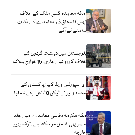
‘مکہ معاہدہ کسی ملک کے خلاف
نہیں’؛ اسحاق ڈار معاہدے کے نکات
سامنے لے آئے
بلوچستان میں دہشت گردوں کے
خلاف کارروائیاں جاری، 15 خوارج ہلاک
ای اسپورٹس ورلڈ کپ؛ پاکستان کے
محمد زبیر نے ٹیکن 8 ٹائٹل اپنے نام لیا
مکہ مکرمہ دفاعی معاہدے میں جلد
مصر بھی شامل ہو سکتا ہے، ترک وزیر
خارجہ