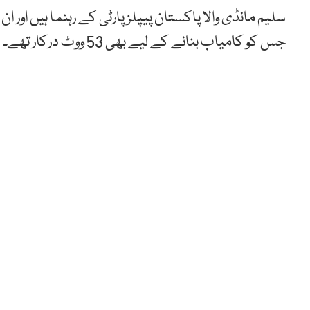
سلیم مانڈی والا پاکستان پیپلزپارٹی کے رہنما ہیں او
جس کو کامیاب بنانے کے لیے بھی 53 ووٹ درکار تھے۔