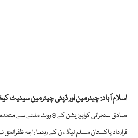
اسلام آباد: چیئرمین اور ڈپٹی چیئرمین سینیٹ ک
صادق سنجرانی کواپوزیشن کے 9 ووٹ ملنے سے متحدہ حزب اختلاف کی تحریک عدم اعتماد ناکام ہوئی۔
قرارداد پاکستان مسلم لیگ ن کے رہنما راجہ ظفرالحق نے