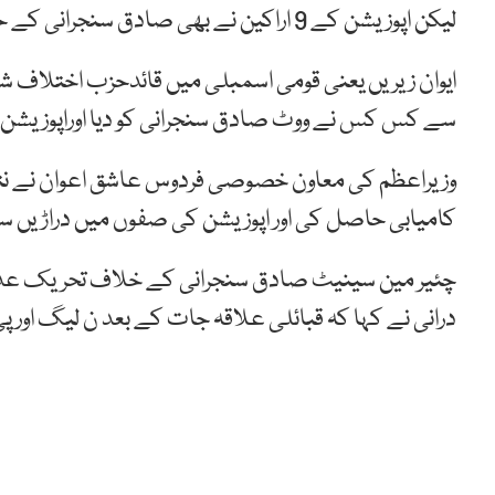
لیکن اپوزیشن کے 9 اراکین نے بھی صادق سنجرانی کے حق میں ووٹ ڈالا۔
ایوان زیریں یعنی قومی اسمبلی میں قائدحزب اختلاف ش
سے کس کس نے ووٹ صادق سنجرانی کو دیا اوراپوزیشن کے 9 ووٹ چیئرمین سینیٹ کو کیس
وزیراعظم کی معاون خصوصی فردوس عاشق اعوان نے نتائج
کامیابی حاصل کی اور اپوزیشن کی صفوں میں دراڑیں سا
چئیر مین سینیٹ صادق سنجرانی کے خلاف تحریک عدم ا
درانی نے کہا کہ قبائلی علاقہ جات کے بعد ن لیگ اور پ