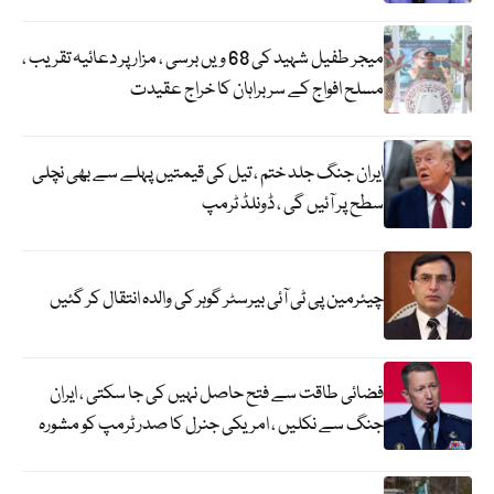
میجر طفیل شہید کی 68 ویں برسی ، مزار پر دعائیہ تقریب ،
مسلح افواج کے سربراہان کا خراج عقیدت
ایران جنگ جلد ختم ، تیل کی قیمتیں پہلے سے بھی نچلی
سطح پر آئیں گی ، ڈونلڈ ٹرمپ
چیئرمین پی ٹی آئی بیرسٹر گوہر کی والدہ انتقال کر گئیں
فضائی طاقت سے فتح حاصل نہیں کی جا سکتی ، ایران
جنگ سے نکلیں ، امریکی جنرل کا صدر ٹرمپ کو مشورہ