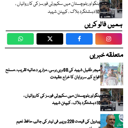
ہنگو اور بلوچستان میں سکیورٹی فورسز کی کارروائیاں ،
10دہشتگرد ہلاک ، کیپٹن شہید
ہمیں فالو کریں
WhatsApp
Twitter
Facebook
Faceboo
متعلقہ خبریں
میجر طفیل شہید کی 68 ویں برسی ، مزار پر دعائیہ تقریب ، مسلح
افواج کے سربراہان کا خراج عقیدت
ہنگو اور بلوچستان میں سکیورٹی فورسز کی کارروائیاں ،
10دہشتگرد ہلاک ، کیپٹن شہید
پیٹرول کی قیمت 228 روپے فی لیٹر کی جائے، حافظ نعیم