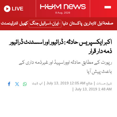
LIVE
8 Aug, 2026
صفحۂ اول
تازہ ترین
پاکستان
دنیا
ایران-اسرائیل جنگ
کھیل
انٹرٹینمنٹ
اکبر ایکسپریس حادثہ : ڈرائیور اور اسسٹنٹ ڈرائیور
ذمہ دار قرار
رپورٹ کے مطابق حادثہ اووراسپیڈ اور غیرذمہ داری کے
باعث پیش آیا
|
شائع
|
اپ ڈیٹ
July 13, 2019 12:05 AM
شیراز حسنات
|
July 13, 2019 1:48 AM