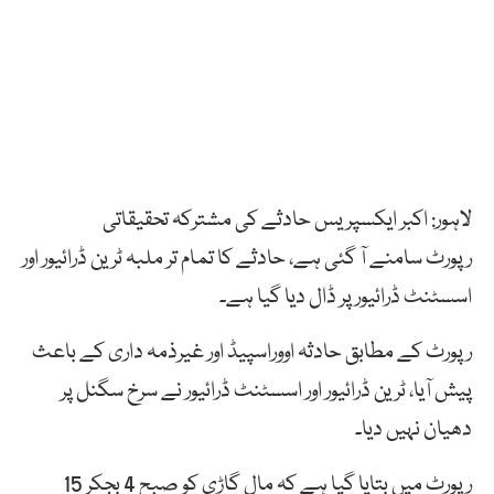
لاہور: اکبر ایکسپریس حادثے کی مشترکہ تحقیقاتی
رپورٹ سامنے آ گئی ہے، حادثے کا تمام تر ملبہ ٹرین ڈرائیور اور
اسسٹنٹ ڈرائیور پر ڈال دیا گیا ہے۔
رپورٹ کے مطابق حادثہ اووراسپیڈ اور غیرذمہ داری کے باعث
پیش آیا، ٹرین ڈرائیور اور اسسٹنٹ ڈرائیور نے سرخ سگنل پر
دھیان نہیں دیا۔
رپورٹ میں بتایا گیا ہے کہ مال گاڑی کو صبح 4 بجکر 15