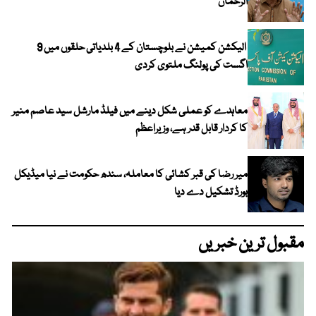
الرحمان
الیکشن کمیشن نے بلوچستان کے 4 بلدیاتی حلقوں میں 9
اگست کی پولنگ ملتوی کردی
معاہدے کو عملی شکل دینے میں فیلڈ مارشل سید عاصم منیر
کا کردار قابل قدر ہے، وزیراعظم
میر رضا کی قبر کشائی کا معاملہ، سندھ حکومت نے نیا میڈیکل
بورڈ تشکیل دے دیا
مقبول ترین خبریں