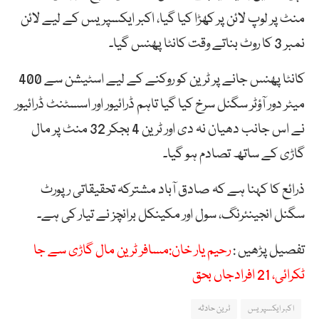
منٹ پر لوپ لائن پر کھڑا کیا گیا، اکبر ایکسپریس کے لیے لائن
نمبر 3 کا روٹ بناتے وقت کانٹا پھنس گیا۔
کانٹا پھنس جانے پر ٹرین کو روکنے کے لیے اسٹیشن سے 400
میٹر دور آؤٹر سگنل سرخ کیا گیا تاہم ڈرائیور اور اسسٹنٹ ڈرائیور
نے اس جانب دھیان نہ دی اور ٹرین 4 بجکر 32 منٹ پر مال
گاڑی کے ساتھ تصادم ہو گیا۔
ذرائع کا کہنا ہے کہ صادق آباد مشترکہ تحقیقاتی رپورٹ
سگنل انجینئرنگ، سول اور مکینکل برانچز نے تیار کی ہے۔
تفصیل پڑھیں :
رحیم یار خان:مسافر ٹرین مال گاڑی سے جا
ٹکرائی، 21 افرادجاں بحق
اکبر ایکسپریس
ٹرین حادثہ