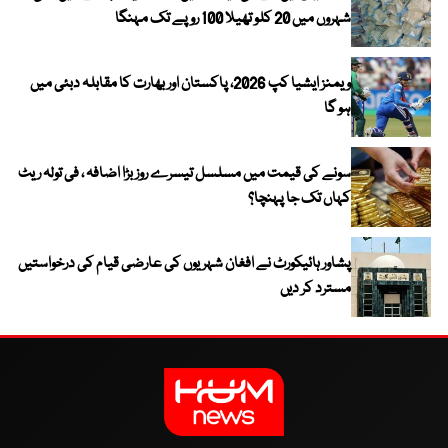
شہروں میں 20 کلو تھیلا 100 روپے تک مہنگا
ویمنز ایشیا کپ 2026، پاکستان اور بھارت کا مقابلہ دبئی میں
ہو گا
سونے کی قیمت میں مسلسل تیسرے روز بڑا اضافہ ، فی تولہ ریٹ
کہاں تک جا پہنچا؟
پشاور ہائیکورٹ نے افغان شہریوں کی عارضی قیام کی درخواستیں
مسترد کر دیں