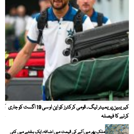
کیریبین پریمیئر لیگ ، قومی کرکٹرز کو این او سی 19 اگست کو جاری
آز
کرنے کا فیصلہ
چھی
ملک بھر میں آٹے کی قیمت میں اضافہ، ایک ہفتے میں کئی