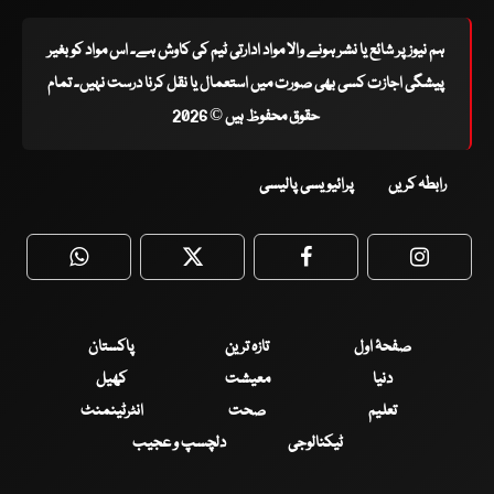
ہم نیوز پر شائع یا نشر ہونے والا مواد ادارتی ٹیم کی کاوش ہے۔ اس مواد کو بغیر
پیشگی اجازت کسی بھی صورت میں استعمال یا نقل کرنا درست نہیں۔ تمام
حقوق محفوظ ہیں © 2026
رابطہ کریں
پرائیویسی پالیسی
WhatsApp
Twitter
Facebook
Faceboo
صفحۂ اول
تازہ ترین
پاکستان
دنیا
معیشت
کھیل
تعلیم
صحت
انٹرٹینمنٹ
ٹیکنالوجی
دلچسپ و عجیب