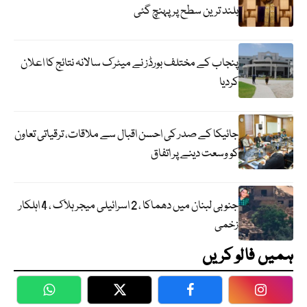
بلند ترین سطح پر پہنچ گئی
پنجاب کے مختلف بورڈز نے میٹرک سالانہ نتائج کا اعلان
کردیا
جائیکا کے صدر کی احسن اقبال سے ملاقات، ترقیاتی تعاون
کو وسعت دینے پر اتفاق
جنوبی لبنان میں دھماکا ، 2 اسرائیلی میجر ہلاک ، 4 اہلکار
زخمی
ہمیں فالو کریں
WhatsApp
Twitter
Facebook
Faceboo