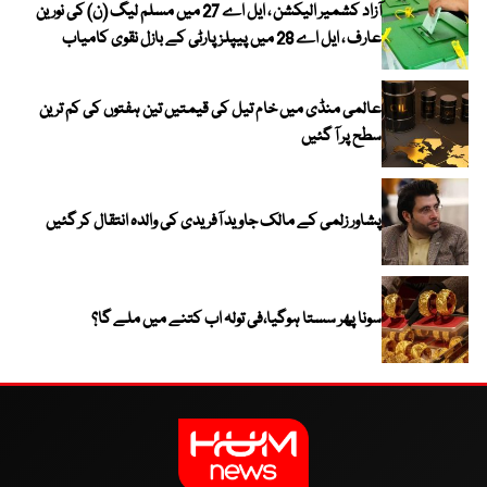
آزاد کشمیر الیکشن ، ایل اے 27 میں مسلم لیگ (ن) کی نورین
عارف ، ایل اے 28 میں پیپلز پارٹی کے بازل نقوی کامیاب
عالمی منڈی میں خام تیل کی قیمتیں تین ہفتوں کی کم ترین
سطح پر آ گئیں
پشاور زلمی کے مالک جاوید آفریدی کی والدہ انتقال کر گئیں
سونا پھر سستا ہوگیا،فی تولہ اب کتنے میں ملے گا؟