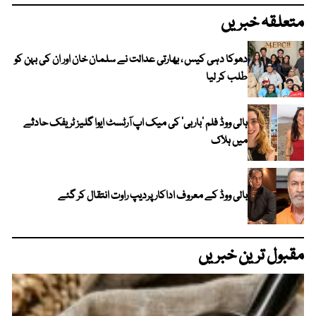
متعلقہ خبریں
دھوکا دہی کیس ، بھارتی عدالت نے سلمان خان اور ان کی بہن کو
طلب کر لیا
ہالی ووڈ فلم ’باربی‘ کی میک اپ آرٹسٹ ایوا گلیز ٹریفک حادثے
میں ہلاک
بالی ووڈ کے معروف اداکار پردیپ راوت انتقال کر گئے
مقبول ترین خبریں