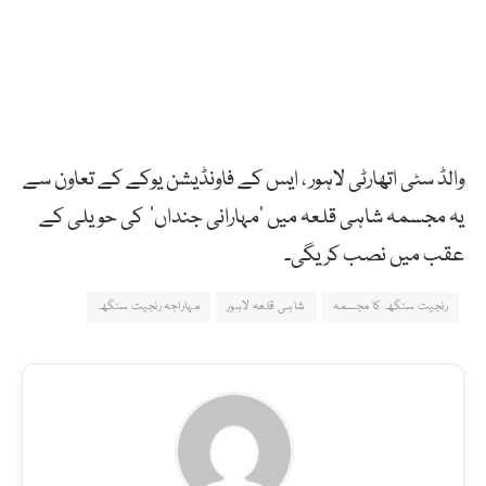
والڈ سٹی اتھارٹی لاہور ، ایس کے فاونڈیشن یوکے کے تعاون سے
یہ مجسمہ شاہی قلعہ میں ’مہارانی جنداں‘ کی حویلی کے
عقب میں نصب کریگی۔
رنجیت سنگھ کا مجسمہ
شاہی قلعہ لاہور
مہاراجہ رنجیت سنگھ