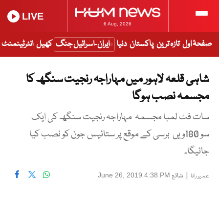
LIVE
6 Aug, 2026
صفحۂ اول
تازہ ترین
پاکستان
دنیا
ایران-اسرائیل جنگ
کھیل
انٹرٹینمنٹ
شاہی قلعہ لاہور میں مہاراجہ رنجیت سنگھ کا
مجسمہ نصب ہوگا
سات فٹ لمبا مجسمہ مہاراجہ رنجیت سنگھ کی ایک
سو 180ویں برسی کے موقع پر ستائیس جون کو نصب کیا
جائیگا۔
|
شائع
June 26, 2019 4:38 PM
عمیر رانا