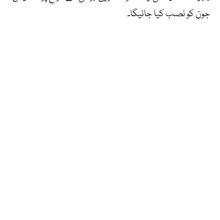
جون کو نصب کیا جائیگا۔