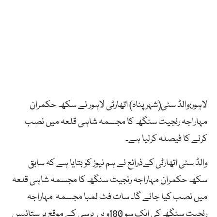
لاہور:والڈ سٹی(شہر پناہ) اتھارٹی لاہور نے سکھ حکمران
مہاراجہ رنجیت سنگھ کا مجسمہ شاہی قلعہ میں نصب
کرنے کا فیصلہ کرلیا ہے۔
والڈ سٹی اتھارٹی کےذرائع نے ہم نیوز کو بتایا ہے کہ سابق
سکھ حکمران مہاراجہ رنجیت سنگھ کا مجسمہ شاہی قلعہ
میں نصب کیا جائے گا۔ سات فٹ لمبا مجسمہ مہاراجہ
رنجیت سنگھ کی ایک سو 180ویں برسی کے موقع پر ستائیس