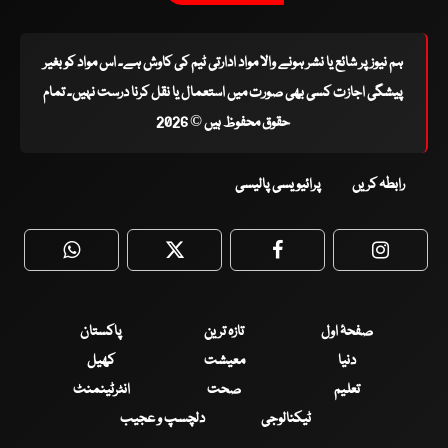
ہم نیوز پر شائع یا نشر ہونے والا مواد ادارتی ٹیم کی کاوش ہے۔ اس مواد کو بغیر
پیشگی اجازت کسی بھی صورت میں استعمال یا نقل کرنا درست نہیں۔ تمام
حقوق محفوظ ہیں © 2026
رابطہ کریں
پرائیویسی پالیسی
WhatsApp
Twitter
Facebook
Faceboo
صفحۂ اول
تازہ ترین
پاکستان
دنیا
معیشت
کھیل
تعلیم
صحت
انٹرٹینمنٹ
ٹیکنالوجی
دلچسپ و عجیب