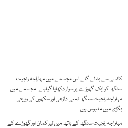
کانسی سے بنائے گئے اس مجسمے میں مہاراجہ رنجیت
سنگھ کو ایک گھوڑے پر سوار دکھایا گیاہے۔ مجسمے میں
مہاراجہ رنجیت سنگھ لمبی داڑھی اور سکھوں کی روایتی
پگڑی میں ملبوس ہیں۔
مہاراجہ رنجیت سنگھ کے ہاتھ میں تیر کمان اور گھوڑے کے