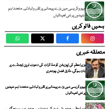
بیوروکریسی میں بڑے پیمانے پر تقرر و تبادلے، متعدد اہم
عہدوں پر نئی تعیناتیاں
ہمیں فالو کریں
WhatsApp
Twitter
Facebook
Faceboo
متعلقہ خبریں
وزیراعظم کی اپوزیشن کو مذاکرات کی دعوت، اوپن ایجنڈے پر
بات ہوگی، طارق فضل چودھری
بیوروکریسی میں بڑے پیمانے پر تقرر و تبادلے، متعدد اہم عہدوں
پر نئی تعیناتیاں