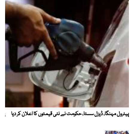
پیٹرول مہنگا، ڈیزل سستا، حکومت نے نئی قیمتوں کا اعلان کر دیا
پنج