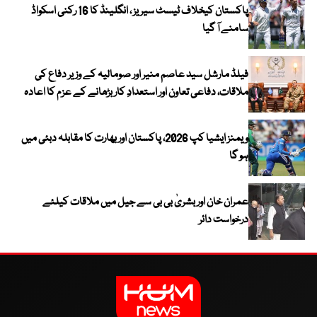
پاکستان کیخلاف ٹیسٹ سیریز ، انگلینڈ کا 16 رکنی اسکواڈ
سامنے آ گیا
فیلڈ مارشل سید عاصم منیر اور صومالیہ کے وزیر دفاع کی
ملاقات، دفاعی تعاون اور استعدادِ کار بڑھانے کے عزم کا اعادہ
ویمنز ایشیا کپ 2026، پاکستان اور بھارت کا مقابلہ دبئی میں
ہو گا
عمران خان اور بشریٰ بی بی سے جیل میں ملاقات کیلئے
درخواست دائر