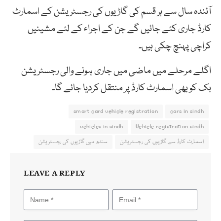
آئندہ سال سے ہر قسم کی گاڑیوں کی رجسٹریشن کے اسمارٹ
کارڈ جاری کئے جائیں گے جن کے اجراء کے لئے مشینیں
کراچی پہنچ چکی ہیں۔
اگلے مرحلے میں ماضی میں جاری ہونے والی رجسٹریشن
بک کو بھی اسمارٹ کارڈ پر منتقل کردیا جائے گا۔
smart card vehicle registration
cars in sindh
vehicles in sindh
Vehicle registration sindh
اسمارٹ کارڈ سے گاڑیوں کی رجسٹریشن
سندھ میں گاڑیوں کی رجسٹریشن
LEAVE A REPLY