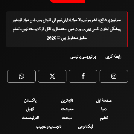
ہم نیوز پر شائع یا نشر ہونے والا مواد ادارتی ٹیم کی کاوش ہے۔ اس مواد کو بغیر
پیشگی اجازت کسی بھی صورت میں استعمال یا نقل کرنا درست نہیں۔ تمام
حقوق محفوظ ہیں © 2026
رابطہ کریں
پرائیویسی پالیسی
WhatsApp
Twitter
Facebook
Faceboo
صفحۂ اول
تازہ ترین
پاکستان
دنیا
معیشت
کھیل
تعلیم
صحت
انٹرٹینمنٹ
ٹیکنالوجی
دلچسپ و عجیب