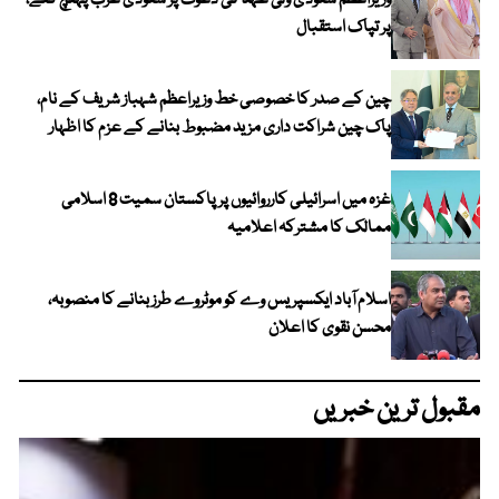
وزیراعظم سعودی ولی عہد کی دعوت پر سعودی عرب پہنچ گئے،
پر تپاک استقبال
چین کے صدر کا خصوصی خط وزیراعظم شہباز شریف کے نام،
پاک چین شراکت داری مزید مضبوط بنانے کے عزم کا اظہار
غزہ میں اسرائیلی کارروائیوں پر پاکستان سمیت 8 اسلامی
ممالک کا مشترکہ اعلامیہ
اسلام آباد ایکسپریس وے کو موٹروے طرز بنانے کا منصوبہ،
محسن نقوی کا اعلان
مقبول ترین خبریں