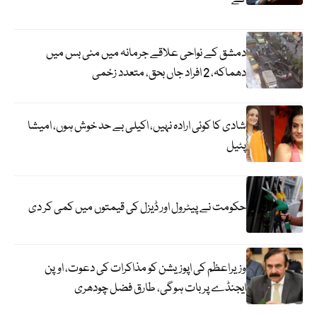
دمشق کے نواحی علاقے جرمانہ میں منی بس میں
دھماکہ، 2 افراد جاں بحق، متعدد زخمی
شادی کا کوئی ارادہ نہیں، اکیلی بے حد خوش ہوں، امیشا
پٹیل
حکومت نے پیٹرول اور ڈیزل کی قیمتوں میں کمی کر دی
وزیراعظم کی اپوزیشن کو مذاکرات کی دعوت، اوپن
ایجنڈے پر بات ہوگی، طارق فضل چودھری